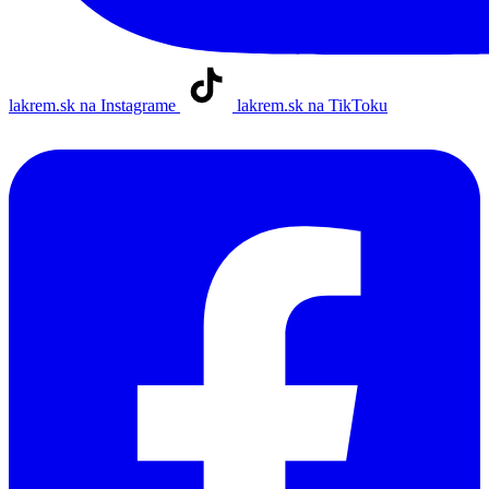
lakrem.sk na Instagrame
lakrem.sk na TikToku