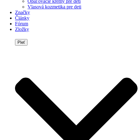
Opaľovacie krémy pre deti
Vlasová kozmetika pre deti
Značky
Články
Fórum
Zložky
Pleť