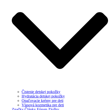
Čistenie detskej pokožky
Hydratácia detskej pokožky
Opaľovacie krémy pre deti
Vlasová kozmetika pre deti
Značky
Články
Fórum
Zložky