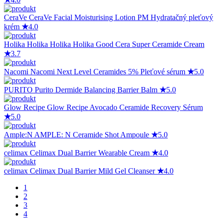
CeraVe
CeraVe Facial Moisturising Lotion PM Hydratačný pleťový
krém
★
4.0
Holika Holika
Holika Holika Good Cera Super Ceramide Cream
★
3.7
Nacomi
Nacomi Next Level Ceramides 5% Pleťové sérum
★
5.0
PURITO
Purito Dermide Balancing Barrier Balm
★
5.0
Glow Recipe
Glow Recipe Avocado Ceramide Recovery Sérum
★
5.0
Ample:N
AMPLE: N Ceramide Shot Ampoule
★
5.0
celimax
Celimax Dual Barrier Wearable Cream
★
4.0
celimax
Celimax Dual Barrier Mild Gel Cleanser
★
4.0
1
2
3
4