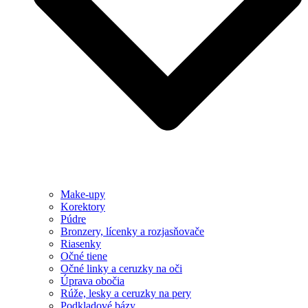
Make-upy
Korektory
Púdre
Bronzery, lícenky a rozjasňovače
Riasenky
Očné tiene
Očné linky a ceruzky na oči
Úprava obočia
Rúže, lesky a ceruzky na pery
Podkladové bázy