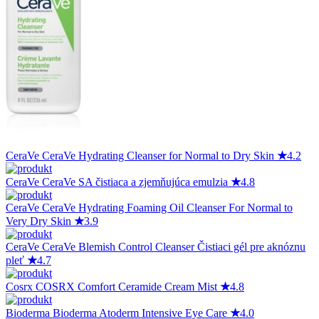
CeraVe
CeraVe Hydrating Cleanser for Normal to Dry Skin
★
4.2
CeraVe
CeraVe SA čistiaca a zjemňujúca emulzia
★
4.8
CeraVe
CeraVe Hydrating Foaming Oil Cleanser For Normal to
Very Dry Skin
★
3.9
CeraVe
CeraVe Blemish Control Cleanser Čistiaci gél pre aknóznu
pleť
★
4.7
Cosrx
COSRX Comfort Ceramide Cream Mist
★
4.8
Bioderma
Bioderma Atoderm Intensive Eye Care
★
4.0