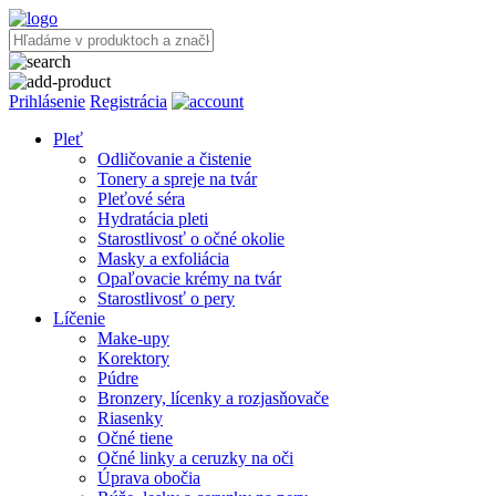
Prihlásenie
Registrácia
Pleť
Odličovanie a čistenie
Tonery a spreje na tvár
Pleťové séra
Hydratácia pleti
Starostlivosť o očné okolie
Masky a exfoliácia
Opaľovacie krémy na tvár
Starostlivosť o pery
Líčenie
Make-upy
Korektory
Púdre
Bronzery, lícenky a rozjasňovače
Riasenky
Očné tiene
Očné linky a ceruzky na oči
Úprava obočia