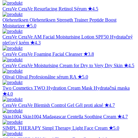
CeraVe
CeraVe Resurfacing Retinol Sérum
★
4.5
Olehenriksen
Olehenriksen Strength Trainer Peptide Boost
Moisturizer
★
5.0
CeraVe
CeraVe AM Facial Moisturising Lotion SPF50 Hydratačný
pleťový krém
★
4.3
CeraVe
CeraVe Foaming Facial Cleanser
★
3.8
CeraVe
CeraVe Moisturising Cream for Dry to Very Dry Skin
★
4.5
Olival
Olival Profesionálne sérum RA
★
5.0
Two Cosmetics
TWO Hydration Cream Mask Hydratačná maska
★
4.0
CeraVe
CeraVe Blemish Control Gel Gél proti akné
★
4.7
Skin1004
Skin1004 Madagascar Centella Soothing Cream
★
4.7
SIMPL THERAPY
Simpl Therapy Light Face Cream
★
5.0