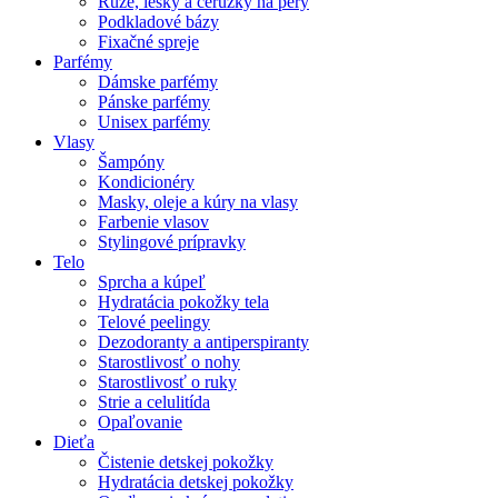
Rúže, lesky a ceruzky na pery
Podkladové bázy
Fixačné spreje
Parfémy
Dámske parfémy
Pánske parfémy
Unisex parfémy
Vlasy
Šampóny
Kondicionéry
Masky, oleje a kúry na vlasy
Farbenie vlasov
Stylingové prípravky
Telo
Sprcha a kúpeľ
Hydratácia pokožky tela
Telové peelingy
Dezodoranty a antiperspiranty
Starostlivosť o nohy
Starostlivosť o ruky
Strie a celulitída
Opaľovanie
Dieťa
Čistenie detskej pokožky
Hydratácia detskej pokožky