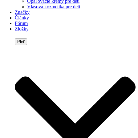
Opaľovacie krémy pre deti
Vlasová kozmetika pre deti
Značky
Články
Fórum
Zložky
Pleť