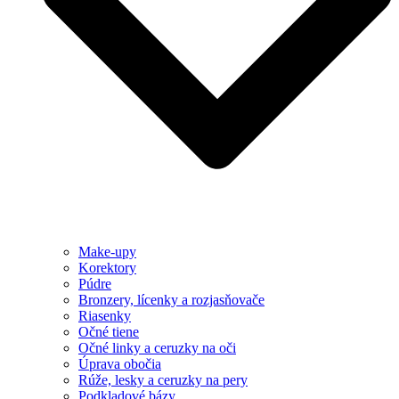
Make-upy
Korektory
Púdre
Bronzery, lícenky a rozjasňovače
Riasenky
Očné tiene
Očné linky a ceruzky na oči
Úprava obočia
Rúže, lesky a ceruzky na pery
Podkladové bázy