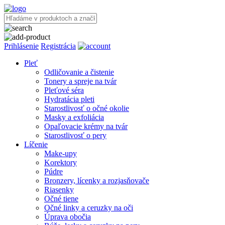
Prihlásenie
Registrácia
Pleť
Odličovanie a čistenie
Tonery a spreje na tvár
Pleťové séra
Hydratácia pleti
Starostlivosť o očné okolie
Masky a exfoliácia
Opaľovacie krémy na tvár
Starostlivosť o pery
Líčenie
Make-upy
Korektory
Púdre
Bronzery, lícenky a rozjasňovače
Riasenky
Očné tiene
Očné linky a ceruzky na oči
Úprava obočia