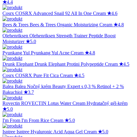
★
4.4
Cosrx
COSRX Advanced Snail 92 All In One Cream
★
4.6
Bees & Trees
Bees & Trees Organic Moisturizing Cream
★
4.8
Olehenriksen
Olehenriksen Strength Trainer Peptide Boost
Moisturizer
★
5.0
Pyunkang Yul
Pyunkang Yul Acne Cream
★
4.8
Drunk Elephant
Drunk Elephant Protini Polypeptide Cream
★
4.5
Cosrx
COSRX Pure Fit Cica Cream
★
4.5
Balea
Balea Nočný krém Beauty Expert s 0,3 % Retinol + 2 %
Bakuchiol
★
3.7
Rovectin
ROVECTIN Lotus Water Cream Hydratačný gél-krém
★
5.0
I'm From
I'm From Rice Cream
★
5.0
Isntree
Isntree Hyaluronic Acid Aqua Gel Cream
★
5.0