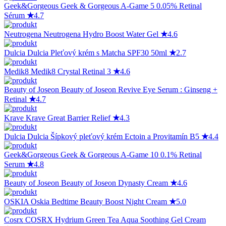
Geek&Gorgeous
Geek & Gorgeous A-Game 5 0.05% Retinal
Sérum
★
4.7
Neutrogena
Neutrogena Hydro Boost Water Gel
★
4.6
Dulcia
Dulcia Pleťový krém s Matcha SPF30 50ml
★
2.7
Medik8
Medik8 Crystal Retinal 3
★
4.6
Beauty of Joseon
Beauty of Joseon Revive Eye Serum : Ginseng +
Retinal
★
4.7
Krave
Krave Great Barrier Relief
★
4.3
Dulcia
Dulcia Šípkový pleťový krém Ectoin a Provitamín B5
★
4.4
Geek&Gorgeous
Geek & Gorgeous A-Game 10 0.1% Retinal
Serum
★
4.8
Beauty of Joseon
Beauty of Joseon Dynasty Cream
★
4.6
OSKIA
Oskia Bedtime Beauty Boost Night Cream
★
5.0
Cosrx
COSRX Hydrium Green Tea Aqua Soothing Gel Cream