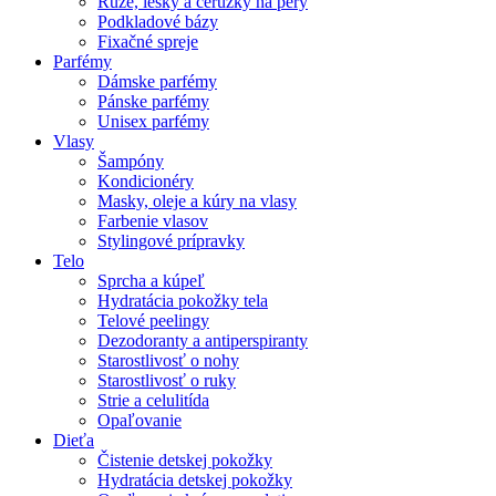
Rúže, lesky a ceruzky na pery
Podkladové bázy
Fixačné spreje
Parfémy
Dámske parfémy
Pánske parfémy
Unisex parfémy
Vlasy
Šampóny
Kondicionéry
Masky, oleje a kúry na vlasy
Farbenie vlasov
Stylingové prípravky
Telo
Sprcha a kúpeľ
Hydratácia pokožky tela
Telové peelingy
Dezodoranty a antiperspiranty
Starostlivosť o nohy
Starostlivosť o ruky
Strie a celulitída
Opaľovanie
Dieťa
Čistenie detskej pokožky
Hydratácia detskej pokožky