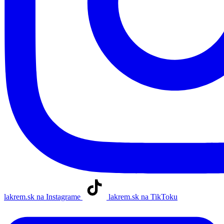
lakrem.sk na Instagrame
lakrem.sk na TikToku