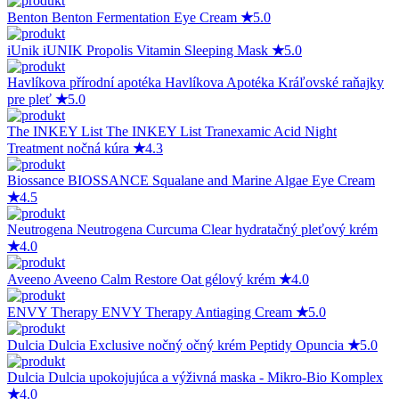
Benton
Benton Fermentation Eye Cream
★
5.0
iUnik
iUNIK Propolis Vitamin Sleeping Mask
★
5.0
Havlíkova přírodní apotéka
Havlíkova Apotéka Kráľovské raňajky
pre pleť
★
5.0
The INKEY List
The INKEY List Tranexamic Acid Night
Treatment nočná kúra
★
4.3
Biossance
BIOSSANCE Squalane and Marine Algae Eye Cream
★
4.5
Neutrogena
Neutrogena Curcuma Clear hydratačný pleťový krém
★
4.0
Aveeno
Aveeno Calm Restore Oat gélový krém
★
4.0
ENVY Therapy
ENVY Therapy Antiaging Cream
★
5.0
Dulcia
Dulcia Exclusive nočný očný krém Peptidy Opuncia
★
5.0
Dulcia
Dulcia upokojujúca a výživná maska - Mikro-Bio Komplex
★
4.0