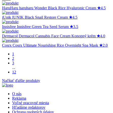
HaruHaru
haruharu Wonder Black Rice Hyaluronic Cream
★
4.5
iUnik
IUNIK Black Snail Restore Cream
★
4.5
Innisfree
Innisfree Green Tea Seed Serum
★
3.5
Dermacol
Dermacol Cannabis Face Cream Konopný krém
★
4.0
Cosrx
Cosrx Ultimate Nourishing Rice Overnight Spa Mask
★
2.0
1
2
3
...
12
Načítať ďalšie produkty
O nás
Reklama
Voľné pracovné miesta
Hľadáme redaktorov
Ochrana osobných údajov