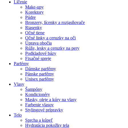
Líčenie
Make-upy
Korektory
Púdre
Bronzery, lícenky a rozjasňovače
Riasenky
Očné tiene
Očné linky a ceruzky na oči
Úprava obočia
Rúže, lesky a ceruzky na pery
Podkladové bázy
Fixačné spreje
Parfémy
Dámske parfémy
Pánske parfémy
Unisex parfémy
Vlasy
Šampóny
Kondicionéry
Masky, oleje a kúry na vlasy
Farbenie vlasov
Stylingové prípravky
Telo
Sprcha a kúpeľ
Hydratácia pokožky tela