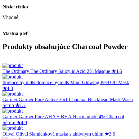
Nízke riziko
Vhodné:
Mastná pleť
Produkty obsahujúce Charcoal Powder
The Ordinary
The Ordinary Salicylic Acid 2% Masque
★
4.6
florence by mills
florence by mills Mind Glowing Peel Off Mask
★
4.3
Garnier
Garnier Pure Active 3in1 Charcoal Blackhead Mask Wash
Scrub
★
1.7
Garnier
Garnier Pure AHA + BHA Niacinamide 4% Charcoal
Sérum
★
4.0
Olival
Olival Slamienková maska s aktívnym uhlím
★
3.5