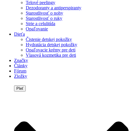
Telové peelingy
Dezodoranty a antiperspiranty
Starostlivosť o nohy
Starostlivosť o ruky
Strie a celulitída
Opaľovanie
Dieťa
Čistenie detskej pokožky
Hydratácia detskej pokožky
Opaľovacie krémy pre deti
Vlasová kozmetika pre deti
Značky
Články
Fórum
Zložky
Pleť