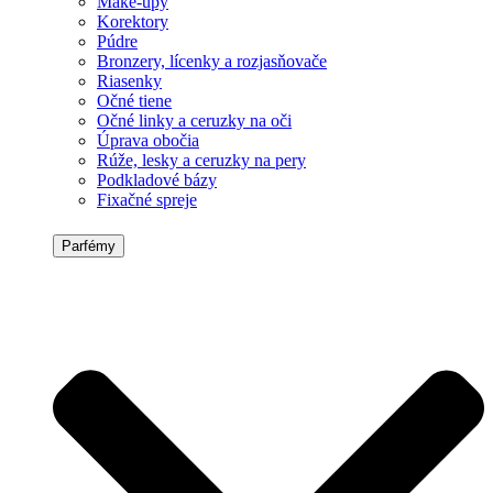
Make-upy
Korektory
Púdre
Bronzery, lícenky a rozjasňovače
Riasenky
Očné tiene
Očné linky a ceruzky na oči
Úprava obočia
Rúže, lesky a ceruzky na pery
Podkladové bázy
Fixačné spreje
Parfémy