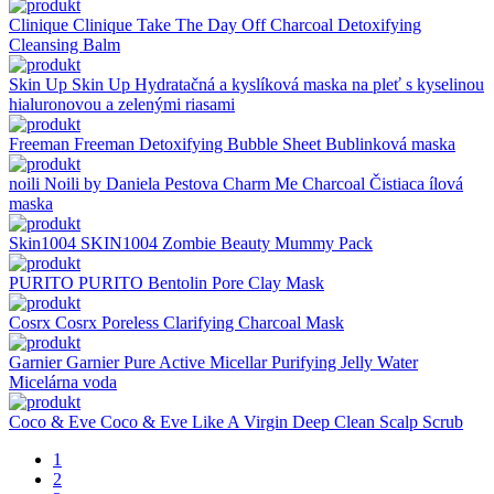
Clinique
Clinique Take The Day Off Charcoal Detoxifying
Cleansing Balm
Skin Up
Skin Up Hydratačná a kyslíková maska ​​na pleť s kyselinou
hialuronovou a zelenými riasami
Freeman
Freeman Detoxifying Bubble Sheet Bublinková maska
noili
Noili by Daniela Pestova Charm Me Charcoal Čistiaca ílová
maska
Skin1004
SKIN1004 Zombie Beauty Mummy Pack
PURITO
PURITO Bentolin Pore Clay Mask
Cosrx
Cosrx Poreless Clarifying Charcoal Mask
Garnier
Garnier Pure Active Micellar Purifying Jelly Water
Micelárna voda
Coco & Eve
Coco & Eve Like A Virgin Deep Clean Scalp Scrub
1
2