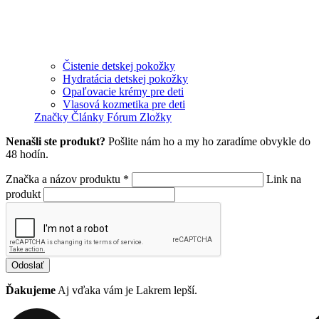
Čistenie detskej pokožky
Hydratácia detskej pokožky
Opaľovacie krémy pre deti
Vlasová kozmetika pre deti
Značky
Články
Fórum
Zložky
Nenašli ste produkt?
Pošlite nám ho a my ho zaradíme obvykle do
48 hodín.
Značka a názov produktu *
Link na
produkt
Odoslať
Ďakujeme
Aj vďaka vám je Lakrem lepší.