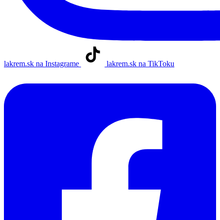
lakrem.sk na Instagrame
lakrem.sk na TikToku