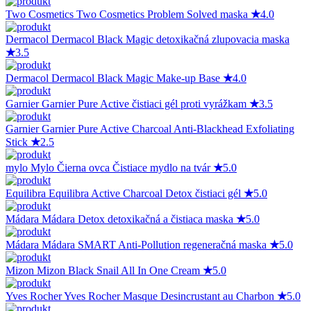
Two Cosmetics
Two Cosmetics Problem Solved maska
★
4.0
Dermacol
Dermacol Black Magic detoxikačná zlupovacia maska
★
3.5
Dermacol
Dermacol Black Magic Make-up Base
★
4.0
Garnier
Garnier Pure Active čistiaci gél proti vyrážkam
★
3.5
Garnier
Garnier Pure Active Charcoal Anti-Blackhead Exfoliating
Stick
★
2.5
mylo
Mylo Čierna ovca Čistiace mydlo na tvár
★
5.0
Equilibra
Equilibra Active Charcoal Detox čistiaci gél
★
5.0
Mádara
Mádara Detox detoxikačná a čistiaca maska
★
5.0
Mádara
Mádara SMART Anti-Pollution regeneračná maska
★
5.0
Mizon
Mizon Black Snail All In One Cream
★
5.0
Yves Rocher
Yves Rocher Masque Desincrustant au Charbon
★
5.0