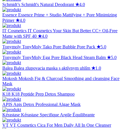
Schmidt’s
Schmidt's Natural Deodorant
★
4.0
Essence
Essence Prime + Studio Mattifying + Pore Minimizing
Primer
★
4.0
IT Cosmetics
IT Cosmetics Your Skin But Better CC+ Oil-Free
Matte with SPF 40
★
4.0
Tonymoly
TonyMoly Tako Pore Bubble Pore Pack
★
5.0
Tonymoly
TonyMoly Egg Pore Black Head Steam Balm
★
5.0
Balea
Balea zlupovacia maska s aktívnym uhlím
★
1.0
Mokosh
Mokosh Fig & Charcoal Smoothing and cleansing Face
Mask
K18
K18 Peptide Prep Detox Shampoo
APIS
Apis Detox Professional Algae Mask
Kérastase
Kérastase Specifique Argile Équilibrante
VT
VT Cosmetics Cica For Men Daily All In One Cleanser