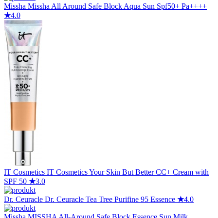
Missha
Missha All Around Safe Block Aqua Sun Spf50+ Pa++++
★
4.0
IT Cosmetics
IT Cosmetics Your Skin But Better CC+ Cream with
SPF 50
★
3.0
Dr. Ceuracle
Dr. Ceuracle Tea Tree Purifine 95 Essence
★
4.0
Missha
MISSHA All-Around Safe Block Essence Sun Milk