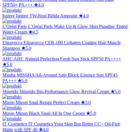
SPF50+ PA+++
★
4.0
Isntree
Isntree TW-Real Bifida Ampoule
★
4.0
L'Oréal Paris
L’Oréal Paris Wake Up & Glow Skin Paradise Tinted
Water-Cream
★
4.5
Elizavecca
Elizavecca CER-100 Collagen Coating Hair Muscle
Shampoo
★
5.0
AHC
AHC Natural Perfection Fresh Sun Stick SPF50 PA++++
★
5.0
Missha
MISSHA All-Around Safe Block Essence Sun SPF45
PA+++
★
5.0
Shiseido
Shiseido Bio-Performance Glow Revival Cream
★
5.0
Mizon
Mizon Snail Repair Perfect Cream
★
3.0
Mizon
Mizon Black Snail All In One Cream
★
5.0
IT Cosmetics
IT Cosmetics Your Skin But Better CC+ Oil-Free
Matte with SPF 40
★
4.0