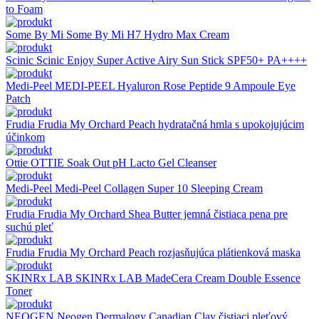
to Foam
Some By Mi
Some By Mi H7 Hydro Max Cream
Scinic
Scinic Enjoy Super Active Airy Sun Stick SPF50+ PA++++
Medi-Peel
MEDI-PEEL Hyaluron Rose Peptide 9 Ampoule Eye
Patch
Frudia
Frudia My Orchard Peach hydratačná hmla s upokojujúcim
účinkom
Ottie
OTTIE Soak Out pH Lacto Gel Cleanser
Medi-Peel
Medi-Peel Collagen Super 10 Sleeping Cream
Frudia
Frudia My Orchard Shea Butter jemná čistiaca pena pre
suchú pleť
Frudia
Frudia My Orchard Peach rozjasňujúca plátienková maska
SKINRx LAB
SKINRx LAB MadeCera Cream Double Essence
Toner
NEOGEN
Neogen Dermalogy Canadian Clay čistiaci pleťový