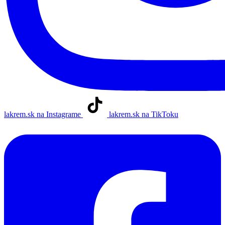
lakrem.sk na Instagrame
lakrem.sk na TikToku