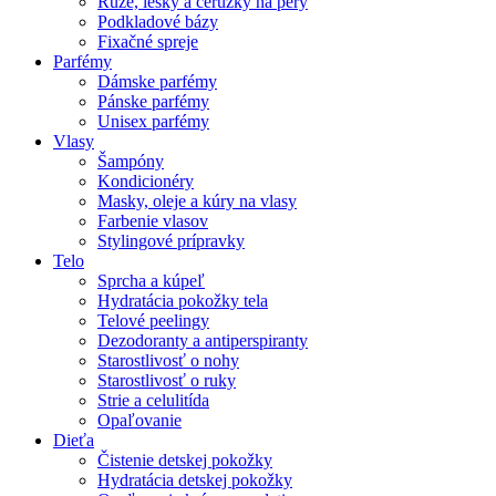
Rúže, lesky a ceruzky na pery
Podkladové bázy
Fixačné spreje
Parfémy
Dámske parfémy
Pánske parfémy
Unisex parfémy
Vlasy
Šampóny
Kondicionéry
Masky, oleje a kúry na vlasy
Farbenie vlasov
Stylingové prípravky
Telo
Sprcha a kúpeľ
Hydratácia pokožky tela
Telové peelingy
Dezodoranty a antiperspiranty
Starostlivosť o nohy
Starostlivosť o ruky
Strie a celulitída
Opaľovanie
Dieťa
Čistenie detskej pokožky
Hydratácia detskej pokožky