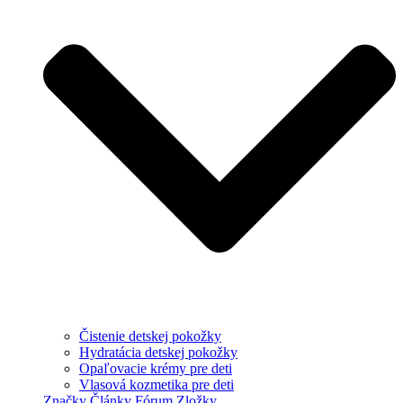
Čistenie detskej pokožky
Hydratácia detskej pokožky
Opaľovacie krémy pre deti
Vlasová kozmetika pre deti
Značky
Články
Fórum
Zložky