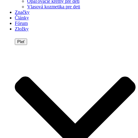
Opaľovacie krémy pre deti
Vlasová kozmetika pre deti
Značky
Články
Fórum
Zložky
Pleť