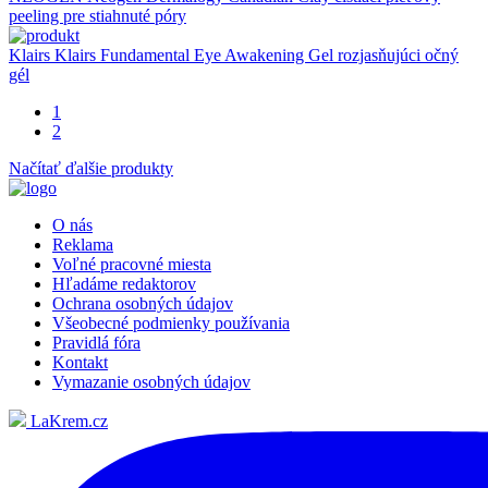
peeling pre stiahnuté póry
Klairs
Klairs Fundamental Eye Awakening Gel rozjasňujúci očný
gél
1
2
Načítať ďalšie produkty
O nás
Reklama
Voľné pracovné miesta
Hľadáme redaktorov
Ochrana osobných údajov
Všeobecné podmienky používania
Pravidlá fóra
Kontakt
Vymazanie osobných údajov
LaKrem.cz