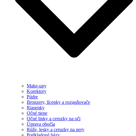
Make-upy
Korektory
Púdre
Bronzery, lícenky a rozjasňovače
Riasenky
Očné tiene
Očné linky a ceruzky na oči
Úprava obočia
Rúže, lesky a ceruzky na pery
Podkladové bázy