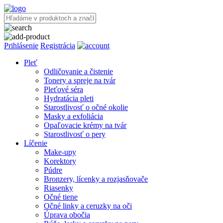
Prihlásenie
Registrácia
Pleť
Odličovanie a čistenie
Tonery a spreje na tvár
Pleťové séra
Hydratácia pleti
Starostlivosť o očné okolie
Masky a exfoliácia
Opaľovacie krémy na tvár
Starostlivosť o pery
Líčenie
Make-upy
Korektory
Púdre
Bronzery, lícenky a rozjasňovače
Riasenky
Očné tiene
Očné linky a ceruzky na oči
Úprava obočia