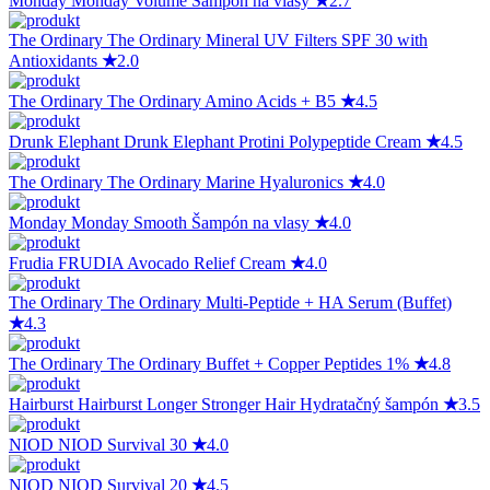
Monday
Monday Volume Šampón na vlasy
★
2.7
The Ordinary
The Ordinary Mineral UV Filters SPF 30 with
Antioxidants
★
2.0
The Ordinary
The Ordinary Amino Acids + B5
★
4.5
Drunk Elephant
Drunk Elephant Protini Polypeptide Cream
★
4.5
The Ordinary
The Ordinary Marine Hyaluronics
★
4.0
Monday
Monday Smooth Šampón na vlasy
★
4.0
Frudia
FRUDIA Avocado Relief Cream
★
4.0
The Ordinary
The Ordinary Multi-Peptide + HA Serum (Buffet)
★
4.3
The Ordinary
The Ordinary Buffet + Copper Peptides 1%
★
4.8
Hairburst
Hairburst Longer Stronger Hair Hydratačný šampón
★
3.5
NIOD
NIOD Survival 30
★
4.0
NIOD
NIOD Survival 20
★
4.5