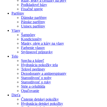
Rúže, lesky a ceruzky na pery
Podkladové bázy
Fixačné spreje
Parfémy
Dámske parfémy
Pánske parfémy
Unisex parfémy
Vlasy
Šampóny
Kondicionéry
Masky, oleje a kúry na vlasy
Farbenie vlasov
Stylingové prípravky
Telo
Sprcha a kúpeľ
Hydratácia pokožky tela
Telové peelingy
Dezodoranty a antiperspiranty
Starostlivosť o nohy
Starostlivosť o ruky
Strie a celulitída
Opaľovanie
Dieťa
Čistenie detskej pokožky
Hydratácia detskej pokožky