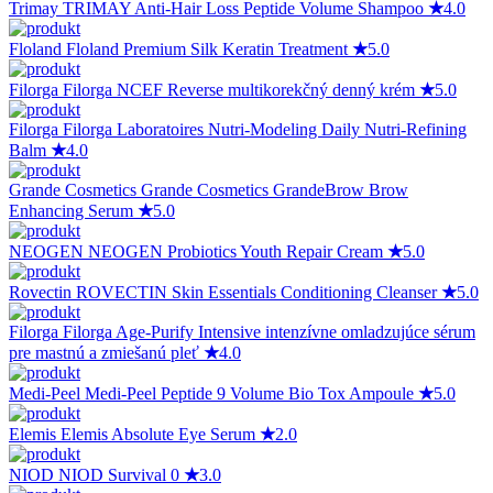
Trimay
TRIMAY Anti-Hair Loss Peptide Volume Shampoo
★
4.0
Floland
Floland Premium Silk Keratin Treatment
★
5.0
Filorga
Filorga NCEF Reverse multikorekčný denný krém
★
5.0
Filorga
Filorga Laboratoires Nutri-Modeling Daily Nutri-Refining
Balm
★
4.0
Grande Cosmetics
Grande Cosmetics GrandeBrow Brow
Enhancing Serum
★
5.0
NEOGEN
NEOGEN Probiotics Youth Repair Cream
★
5.0
Rovectin
ROVECTIN Skin Essentials Conditioning Cleanser
★
5.0
Filorga
Filorga Age-Purify Intensive intenzívne omladzujúce sérum
pre mastnú a zmiešanú pleť
★
4.0
Medi-Peel
Medi-Peel Peptide 9 Volume Bio Tox Ampoule
★
5.0
Elemis
Elemis Absolute Eye Serum
★
2.0
NIOD
NIOD Survival 0
★
3.0