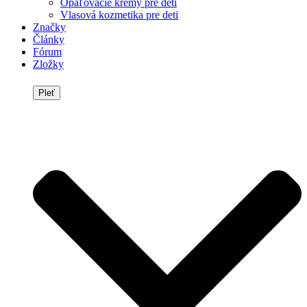
Opaľovacie krémy pre deti
Vlasová kozmetika pre deti
Značky
Články
Fórum
Zložky
Pleť