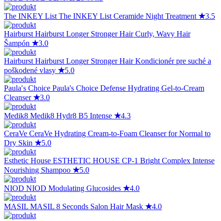
The INKEY List
The INKEY List Ceramide Night Treatment
★
3.5
Hairburst
Hairburst Longer Stronger Hair Curly, Wavy Hair
Šampón
★
3.0
Hairburst
Hairburst Longer Stronger Hair Kondicionér pre suché a
poškodené vlasy
★
5.0
Paula′s Choice
Paula's Choice Defense Hydrating Gel-to-Cream
Cleanser
★
3.0
Medik8
Medik8 Hydr8 B5 Intense
★
4.3
CeraVe
CeraVe Hydrating Cream-to-Foam Cleanser for Normal to
Dry Skin
★
5.0
Esthetic House
ESTHETIC HOUSE CP-1 Bright Complex Intense
Nourishing Shampoo
★
5.0
NIOD
NIOD Modulating Glucosides
★
4.0
MASIL
MASIL 8 Seconds Salon Hair Mask
★
4.0