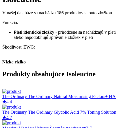
V našej databáze sa nachádza
186
produktov s touto zložkou.
Funkcia:
Pleti identické zložky
- prirodzene sa nachádzajú v pleti
alebo napodobňujú správanie zložiek v pleti
Škodlivosť EWG:
Nízke riziko
Produkty obsahujúce Isoleucine
The Ordinary
The Ordinary Natural Moisturising Factors+ HA
★
4.4
The Ordinary
The Ordinary Glycolic Acid 7% Toning Solution
★
4.7