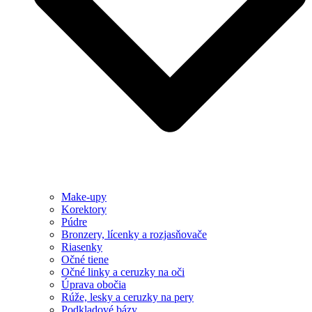
Make-upy
Korektory
Púdre
Bronzery, lícenky a rozjasňovače
Riasenky
Očné tiene
Očné linky a ceruzky na oči
Úprava obočia
Rúže, lesky a ceruzky na pery
Podkladové bázy