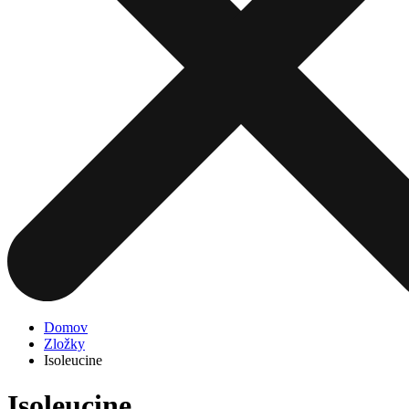
Domov
Zložky
Isoleucine
Isoleucine