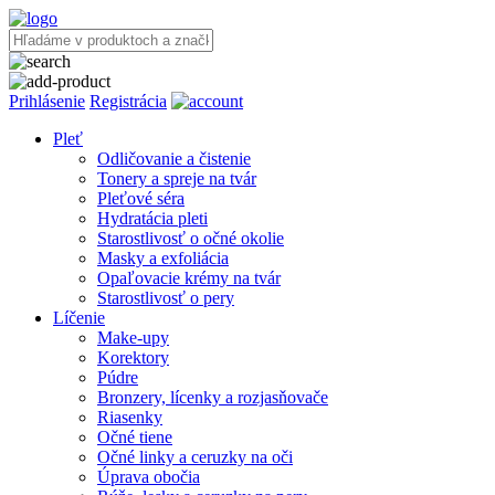
Prihlásenie
Registrácia
Pleť
Odličovanie a čistenie
Tonery a spreje na tvár
Pleťové séra
Hydratácia pleti
Starostlivosť o očné okolie
Masky a exfoliácia
Opaľovacie krémy na tvár
Starostlivosť o pery
Líčenie
Make-upy
Korektory
Púdre
Bronzery, lícenky a rozjasňovače
Riasenky
Očné tiene
Očné linky a ceruzky na oči
Úprava obočia