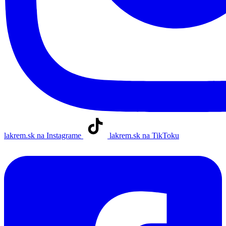
lakrem.sk na Instagrame
lakrem.sk na TikToku