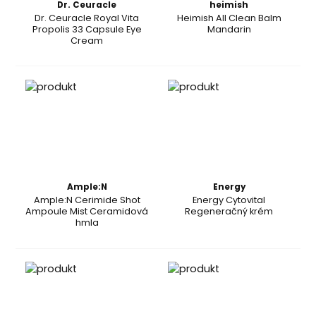
Dr. Ceuracle
heimish
Dr. Ceuracle Royal Vita
Heimish All Clean Balm
Propolis 33 Capsule Eye
Mandarin
Cream
Ample:N
Energy
Ample:N Cerimide Shot
Energy Cytovital
Ampoule Mist Ceramidová
Regeneračný krém
hmla