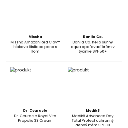
Missha
Banila Co.
Missha Amazon Red Clay™
Banila Co. hello sunny
hĺbkovo čistiaca pena s
aqua opaľovací krém v
ílom
tyčinke SPF 50+
Dr. Ceuracle
Medik8
Dr. Ceuracle Royal Vita
Medik8 Advanced Day
Propolis 33 Cream
Total Protect ochranný
denný krém SPF 30