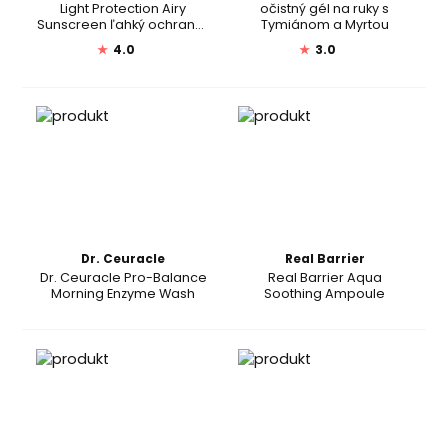
Light Protection Airy
očistný gél na ruky s
Sunscreen ľahký ochranný
Tymiánom a Myrtou
gélový krém SPF 50+
★
4.0
★
3.0
Dr. Ceuracle
Real Barrier
Dr. Ceuracle Pro-Balance
Real Barrier Aqua
Morning Enzyme Wash
Soothing Ampoule