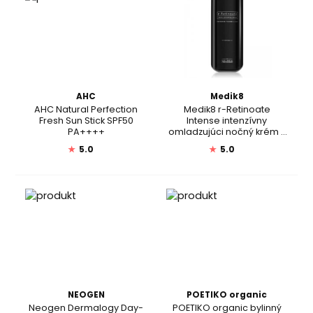
AHC
Medik8
AHC Natural Perfection
Medik8 r-Retinoate
Fresh Sun Stick SPF50
Intense intenzívny
PA++++
omladzujúci nočný krém s
retinolom
★
5.0
★
5.0
NEOGEN
POETIKO organic
Neogen Dermalogy Day-
POETIKO organic bylinný