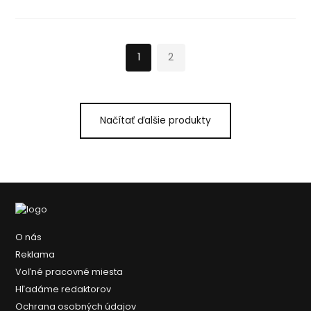
1
2
Načítať ďalšie produkty
O nás
Reklama
Voľné pracovné miesta
Hľadáme redaktorov
Ochrana osobných údajov