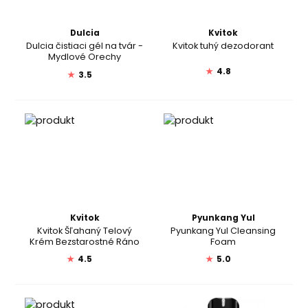
Dulcia
Kvitok
Dulcia čistiaci gél na tvár -
Kvitok tuhý dezodorant
Mydlové Orechy
★
4.8
★
3.5
Kvitok
Pyunkang Yul
Kvitok Šľahaný Telový
Pyunkang Yul Cleansing
Krém Bezstarostné Ráno
Foam
★
4.5
★
5.0