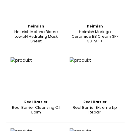
heimish
heimish
Heimish Matcha Biome
Heimish Moringa
Low pH Hydrating Mask
Ceramide BB Cream SPF
Sheet
30 PA++
Real Barrier
Real Barrier
Real Barrier Cleansing Oil
Real Barrier Extreme Lip
Balm
Repair