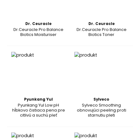
Dr. Ceuracle
Dr. Ceuracle
Dr.Ceuracle Pro Balance
Dr.Ceuracle Pro Balance
Biotics Moisturiser
Biotics Toner
Pyunkang Yul
Sylveco
Pyunkang Yul Low pH
Sylveco Smoothing
hĺbkovo čistiaca pena pre
obnovujúci peeling proti
citlivú a suchú pleť
starnutiu pleti