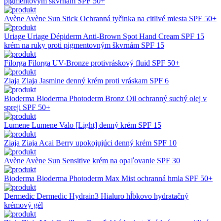
pigmentovým škvrnám SPF 50+
Avène
Avène Sun Stick Ochranná tyčinka na citlivé miesta SPF 50+
Uriage
Uriage Dépiderm Anti-Brown Spot Hand Cream SPF 15
krém na ruky proti pigmentovným škvrnám SPF 15
Filorga
Filorga UV-Bronze protivráskový fluid SPF 50+
Ziaja
Ziaja Jasmine denný krém proti vráskam SPF 6
Bioderma
Bioderma Photoderm Bronz Oil ochranný suchý olej v
spreji SPF 50+
Lumene
Lumene Valo [Light] denný krém SPF 15
Ziaja
Ziaja Acai Berry upokojujúci denný krém SPF 10
Avène
Avène Sun Sensitive krém na opaľovanie SPF 30
Bioderma
Bioderma Photoderm Max Mist ochranná hmla SPF 50+
Dermedic
Dermedic Hydrain3 Hialuro hĺbkovo hydratačný
krémový gél