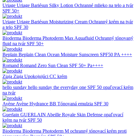
Uriage
Uriage Bariésun Silky Lotion Ochranné mlieko na telo a tvár
SPF 50+
Uriage
Uriage Bariésun Moisturizing Cream Ochranný krém na tvár
a telo SPF 30
Bioderma
Bioderma Photoderm Max Aquafluid Ochranný tónovaný
fluid na tvár SPF 50+
Beplain
Beplain Clean Ocean Moisture Sunscreen SPF50 PA ++++
Romand
Romand Zero Sun Clean SPF 50+ Pa++++
Ziaja
Ziaja Upokojujúci CC krém
hello sunday
hello sunday the everyday one SPF 50 opaľovací krém
na tvár
Avène
Avène Hydrance BB Tónovaná emulzia SPF 30
Guerlain
GUERLAIN Abeille Royale Skin Defense opaľovací
krém na tvár SPF 50
Bioderma
Bioderma Photoderm M ochranný tónovací krém proti