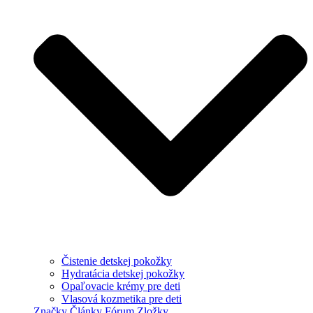
Čistenie detskej pokožky
Hydratácia detskej pokožky
Opaľovacie krémy pre deti
Vlasová kozmetika pre deti
Značky
Články
Fórum
Zložky