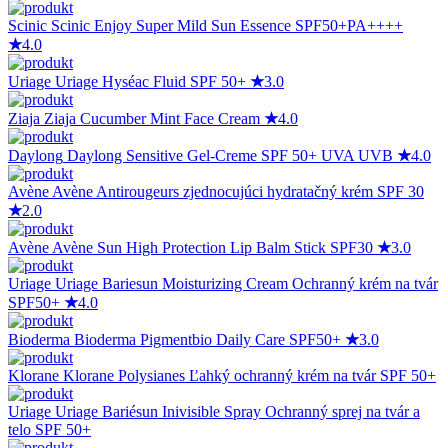
Scinic
Scinic Enjoy Super Mild Sun Essence SPF50+PA++++
★
4.0
Uriage
Uriage Hyséac Fluid SPF 50+
★
3.0
Ziaja
Ziaja Cucumber Mint Face Cream
★
4.0
Daylong
Daylong Sensitive Gel-Creme SPF 50+ UVA UVB
★
4.0
Avène
Avène Antirougeurs zjednocujúci hydratačný krém SPF 30
★
2.0
Avène
Avène Sun High Protection Lip Balm Stick SPF30
★
3.0
Uriage
Uriage Bariesun Moisturizing Cream Ochranný krém na tvár
SPF50+
★
4.0
Bioderma
Bioderma Pigmentbio Daily Care SPF50+
★
3.0
Klorane
Klorane Polysianes Ľahký ochranný krém na tvár SPF 50+
Uriage
Uriage Bariésun Inivisible Spray Ochranný sprej na tvár a
telo SPF 50+