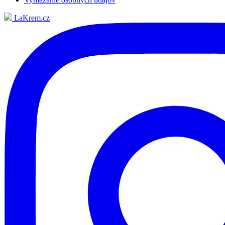
LaKrem.cz