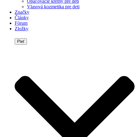
Opaľovacie krémy pre deti
Vlasová kozmetika pre deti
Značky
Články
Fórum
Zložky
Pleť