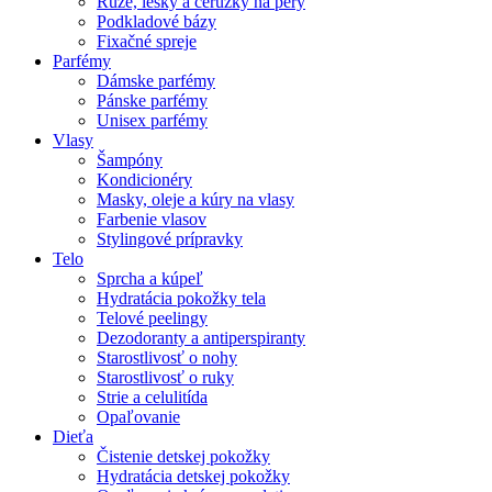
Rúže, lesky a ceruzky na pery
Podkladové bázy
Fixačné spreje
Parfémy
Dámske parfémy
Pánske parfémy
Unisex parfémy
Vlasy
Šampóny
Kondicionéry
Masky, oleje a kúry na vlasy
Farbenie vlasov
Stylingové prípravky
Telo
Sprcha a kúpeľ
Hydratácia pokožky tela
Telové peelingy
Dezodoranty a antiperspiranty
Starostlivosť o nohy
Starostlivosť o ruky
Strie a celulitída
Opaľovanie
Dieťa
Čistenie detskej pokožky
Hydratácia detskej pokožky