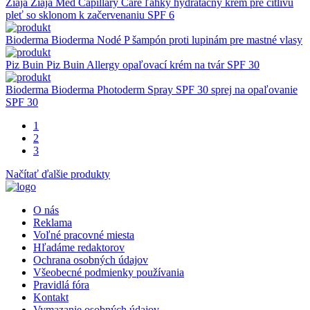
Ziaja
Ziaja Med Capillary Care ľahký hydratačný krém pre citlivú
pleť so sklonom k začervenaniu SPF 6
Bioderma
Bioderma Nodé P šampón proti lupinám pre mastné vlasy
Piz Buin
Piz Buin Allergy opaľovací krém na tvár SPF 30
Bioderma
Bioderma Photoderm Spray SPF 30 sprej na opaľovanie
SPF 30
1
2
3
Načítať ďalšie produkty
O nás
Reklama
Voľné pracovné miesta
Hľadáme redaktorov
Ochrana osobných údajov
Všeobecné podmienky používania
Pravidlá fóra
Kontakt
Vymazanie osobných údajov