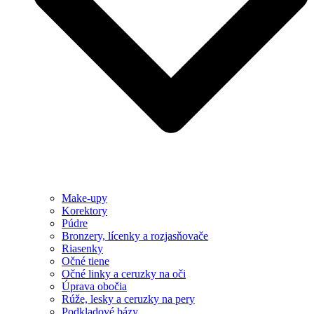
Make-upy
Korektory
Púdre
Bronzery, lícenky a rozjasňovače
Riasenky
Očné tiene
Očné linky a ceruzky na oči
Úprava obočia
Rúže, lesky a ceruzky na pery
Podkladové bázy