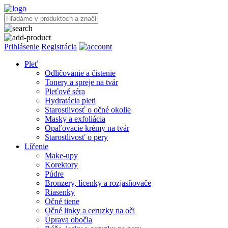
Prihlásenie
Registrácia
Pleť
Odličovanie a čistenie
Tonery a spreje na tvár
Pleťové séra
Hydratácia pleti
Starostlivosť o očné okolie
Masky a exfoliácia
Opaľovacie krémy na tvár
Starostlivosť o pery
Líčenie
Make-upy
Korektory
Púdre
Bronzery, lícenky a rozjasňovače
Riasenky
Očné tiene
Očné linky a ceruzky na oči
Úprava obočia