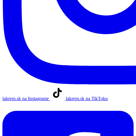
lakrem.sk na Instagrame
lakrem.sk na TikToku