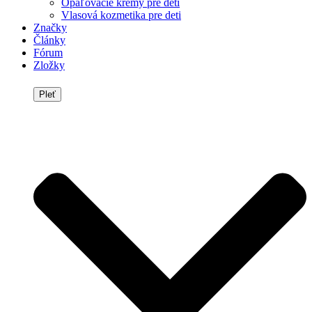
Opaľovacie krémy pre deti
Vlasová kozmetika pre deti
Značky
Články
Fórum
Zložky
Pleť