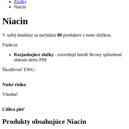
Zložky
Niacin
Niacin
V našej databáze sa nachádza
80
produktov s touto zložkou.
Funkcia:
Rozjasňujúce zložky
- zosvetlujú hnedé škvrny spôsobené
slnkom alebo PIH
Škodlivosť EWG:
Nízke riziko
Vhodné:
Citlivá pleť
Produkty obsahujúce Niacin