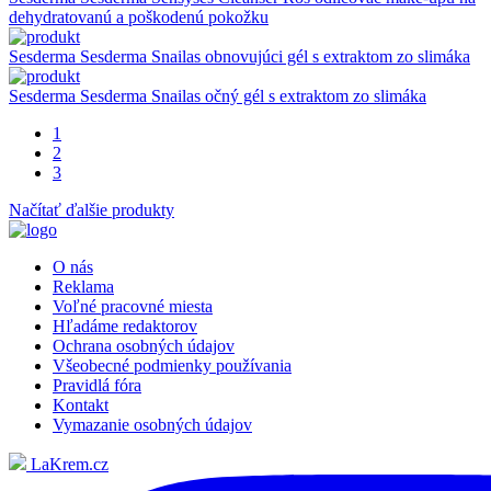
dehydratovanú a poškodenú pokožku
Sesderma
Sesderma Snailas obnovujúci gél s extraktom zo slimáka
Sesderma
Sesderma Snailas očný gél s extraktom zo slimáka
1
2
3
Načítať ďalšie produkty
O nás
Reklama
Voľné pracovné miesta
Hľadáme redaktorov
Ochrana osobných údajov
Všeobecné podmienky používania
Pravidlá fóra
Kontakt
Vymazanie osobných údajov
LaKrem.cz