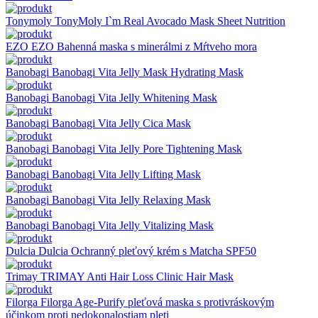
Tonymoly
TonyMoly I`m Real Avocado Mask Sheet Nutrition
EZO
EZO Bahenná maska s minerálmi z Mŕtveho mora
Banobagi
Banobagi Vita Jelly Mask Hydrating Mask
Banobagi
Banobagi Vita Jelly Whitening Mask
Banobagi
Banobagi Vita Jelly Cica Mask
Banobagi
Banobagi Vita Jelly Pore Tightening Mask
Banobagi
Banobagi Vita Jelly Lifting Mask
Banobagi
Banobagi Vita Jelly Relaxing Mask
Banobagi
Banobagi Vita Jelly Vitalizing Mask
Dulcia
Dulcia Ochranný pleťový krém s Matcha SPF50
Trimay
TRIMAY Anti Hair Loss Clinic Hair Mask
Filorga
Filorga Age-Purify pleťová maska s protivráskovým
účinkom proti nedokonalostiam pleti