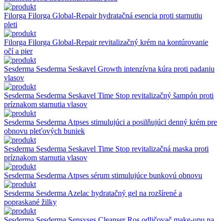
Filorga
Filorga Global-Repair hydratačná esencia proti starnutiu
pleti
Filorga
Filorga Global-Repair revitalizačný krém na kontúrovanie
očí a pier
Sesderma
Sesderma Seskavel Growth intenzívna kúra proti padaniu
vlasov
Sesderma
Sesderma Seskavel Time Stop revitalizačný šampón proti
príznakom starnutia vlasov
Sesderma
Sesderma Atpses stimulujúci a posilňujúci denný krém pre
obnovu pleťových buniek
Sesderma
Sesderma Seskavel Time Stop revitalizačná maska proti
príznakom starnutia vlasov
Sesderma
Sesderma Atpses sérum stimulujúce bunkovú obnovu
Sesderma
Sesderma Azelac hydratačný gel na rozšírené a
popraskané žilky
Sesderma
Sesderma Sensyses Cleanser Ros odličovač make-upu na