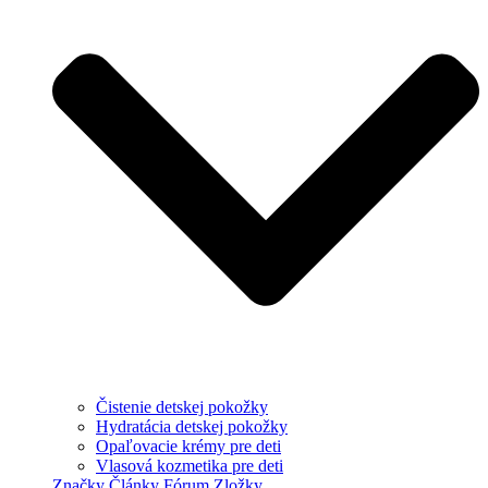
Čistenie detskej pokožky
Hydratácia detskej pokožky
Opaľovacie krémy pre deti
Vlasová kozmetika pre deti
Značky
Články
Fórum
Zložky