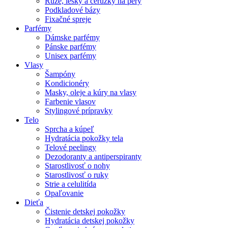
Rúže, lesky a ceruzky na pery
Podkladové bázy
Fixačné spreje
Parfémy
Dámske parfémy
Pánske parfémy
Unisex parfémy
Vlasy
Šampóny
Kondicionéry
Masky, oleje a kúry na vlasy
Farbenie vlasov
Stylingové prípravky
Telo
Sprcha a kúpeľ
Hydratácia pokožky tela
Telové peelingy
Dezodoranty a antiperspiranty
Starostlivosť o nohy
Starostlivosť o ruky
Strie a celulitída
Opaľovanie
Dieťa
Čistenie detskej pokožky
Hydratácia detskej pokožky