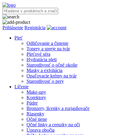
Prihlásenie
Registrácia
Pleť
Odličovanie a čistenie
Tonery a spreje na tvár
Pleťové séra
Hydratácia pleti
Starostlivosť o očné okolie
Masky a exfoliácia
Opaľovacie krémy na tvár
Starostlivosť o pery
Líčenie
Make-upy
Korektory
Púdre
Bronzery, lícenky a rozjasňovače
Riasenky
Očné tiene
Očné linky a ceruzky na oči
Úprava obočia