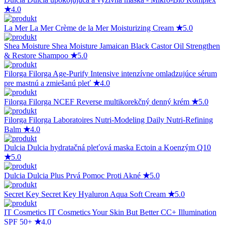
★
4.0
La Mer
La Mer Crème de la Mer Moisturizing Cream
★
5.0
Shea Moisture
Shea Moisture Jamaican Black Castor Oil Strengthen
& Restore Shampoo
★
5.0
Filorga
Filorga Age-Purify Intensive intenzívne omladzujúce sérum
pre mastnú a zmiešanú pleť
★
4.0
Filorga
Filorga NCEF Reverse multikorekčný denný krém
★
5.0
Filorga
Filorga Laboratoires Nutri-Modeling Daily Nutri-Refining
Balm
★
4.0
Dulcia
Dulcia hydratačná pleťová maska Ectoin a Koenzým Q10
★
5.0
Dulcia
Dulcia Plus Prvá Pomoc Proti Akné
★
5.0
Secret Key
Secret Key Hyaluron Aqua Soft Cream
★
5.0
IT Cosmetics
IT Cosmetics Your Skin But Better CC+ Illumination
SPF 50+
★
4.0