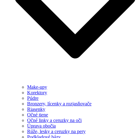
Make-upy
Korektory
Púdre
Bronzery, lícenky a rozjasňovače
Riasenky
Očné tiene
Očné linky a ceruzky na oči
Úprava obočia
Rúže, lesky a ceruzky na pery
Podkladové bázy