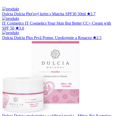
Dulcia
Dulcia Pleťový krém s Matcha SPF30 50ml
★
2.7
IT Cosmetics
IT Cosmetics Your Skin But Better CC+ Cream with
SPF 50
★
3.0
Dulcia
Dulcia Plus Prvá Pomoc Upokojenie a Rosacea
★
2.5
Dulcia
Dulcia upokojujúca a výživná maska - Mikro-Bio Komplex