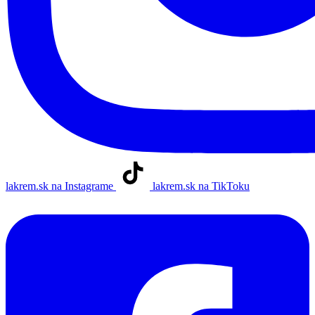
lakrem.sk na Instagrame
lakrem.sk na TikToku