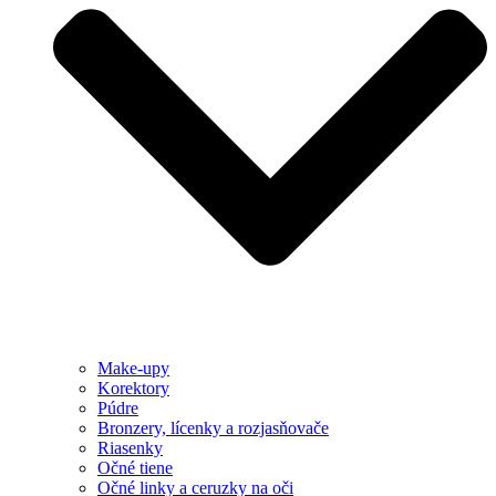
Make-upy
Korektory
Púdre
Bronzery, lícenky a rozjasňovače
Riasenky
Očné tiene
Očné linky a ceruzky na oči