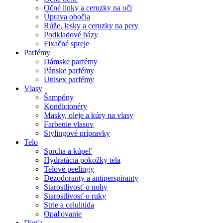
Očné linky a ceruzky na oči
Úprava obočia
Rúže, lesky a ceruzky na pery
Podkladové bázy
Fixačné spreje
Parfémy
Dámske parfémy
Pánske parfémy
Unisex parfémy
Vlasy
Šampóny
Kondicionéry
Masky, oleje a kúry na vlasy
Farbenie vlasov
Stylingové prípravky
Telo
Sprcha a kúpeľ
Hydratácia pokožky tela
Telové peelingy
Dezodoranty a antiperspiranty
Starostlivosť o nohy
Starostlivosť o ruky
Strie a celulitída
Opaľovanie
Dieťa