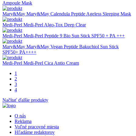
Ampoule Mask
Mary&May
Mary&May Calendula Peptide Ageless Sleeping Mask
Medi-Peel
Medi-Peel Algo-Tox Deep Clear
Medi-Peel
Medi-Peel Peptide 9 Bio Sun Stick SPF50 + PA +++
Mary&May
Mary&May Vegan Peptide Bakuchiol Sun Stick
SPF50+ PA++++
Medi-Peel
Medi-Peel Cica Antio Cream
1
2
3
4
Načítať ďalšie produkty
O nás
Reklama
Voľné pracovné miesta
Hľadáme redaktorov