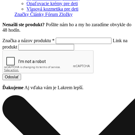
Opaľovacie krémy pre deti
Vlasová kozmetika pre deti
Značky
Články
Fórum
Zložky
Nenašli ste produkt?
Pošlite nám ho a my ho zaradíme obvykle do
48 hodín.
Značka a názov produktu *
Link na
produkt
Odoslať
Ďakujeme
Aj vďaka vám je Lakrem lepší.