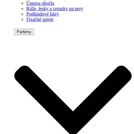
Úprava obočia
Rúže, lesky a ceruzky na pery
Podkladové bázy
Fixačné spreje
Parfémy