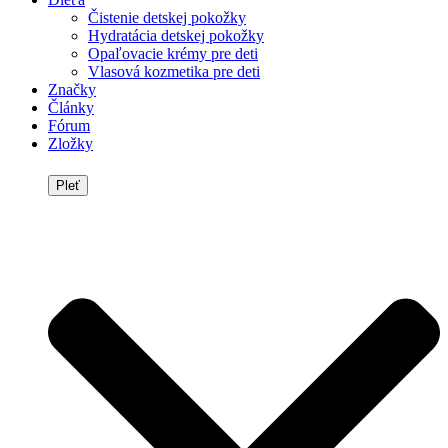
Čistenie detskej pokožky
Hydratácia detskej pokožky
Opaľovacie krémy pre deti
Vlasová kozmetika pre deti
Značky
Články
Fórum
Zložky
Pleť