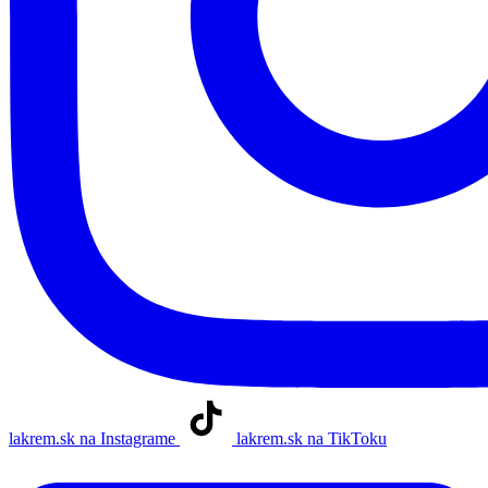
lakrem.sk na Instagrame
lakrem.sk na TikToku