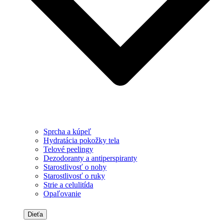
Sprcha a kúpeľ
Hydratácia pokožky tela
Telové peelingy
Dezodoranty a antiperspiranty
Starostlivosť o nohy
Starostlivosť o ruky
Strie a celulitída
Opaľovanie
Dieťa