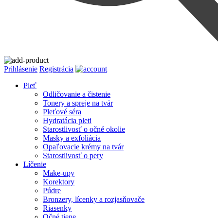
Prihlásenie
Registrácia
Pleť
Odličovanie a čistenie
Tonery a spreje na tvár
Pleťové séra
Hydratácia pleti
Starostlivosť o očné okolie
Masky a exfoliácia
Opaľovacie krémy na tvár
Starostlivosť o pery
Líčenie
Make-upy
Korektory
Púdre
Bronzery, lícenky a rozjasňovače
Riasenky
Očné tiene