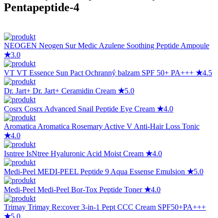
Pentapeptide-4
NEOGEN
Neogen Sur Medic Azulene Soothing Peptide Ampoule
★
3.0
VT
VT Essence Sun Pact Ochranný balzam SPF 50+ PA+++
★
4.5
Dr. Jart+
Dr. Jart+ Ceramidin Cream
★
5.0
Cosrx
Cosrx Advanced Snail Peptide Eye Cream
★
4.0
Aromatica
Aromatica Rosemary Active V Anti-Hair Loss Tonic
★
4.0
Isntree
IsNtree Hyaluronic Acid Moist Cream
★
4.0
Medi-Peel
MEDI-PEEL Peptide 9 Aqua Essense Emulsion
★
5.0
Medi-Peel
Medi-Peel Bor-Tox Peptide Toner
★
4.0
Trimay
Trimay Re:cover 3-in-1 Pept CCC Cream SPF50+PA+++
★
5.0