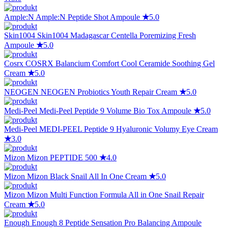
Ample:N
Ample:N Peptide Shot Ampoule
★
5.0
Skin1004
Skin1004 Madagascar Centella Poremizing Fresh
Ampoule
★
5.0
Cosrx
COSRX Balancium Comfort Cool Ceramide Soothing Gel
Cream
★
5.0
NEOGEN
NEOGEN Probiotics Youth Repair Cream
★
5.0
Medi-Peel
Medi-Peel Peptide 9 Volume Bio Tox Ampoule
★
5.0
Medi-Peel
MEDI-PEEL Peptide 9 Hyaluronic Volumy Eye Cream
★
3.0
Mizon
Mizon PEPTIDE 500
★
4.0
Mizon
Mizon Black Snail All In One Cream
★
5.0
Mizon
Mizon Multi Function Formula All in One Snail Repair
Cream
★
5.0
Enough
Enough 8 Peptide Sensation Pro Balancing Ampoule