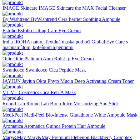
IMAGE Skincare
IMAGE Skincare the MAX Facial Cleanser
By Wishtrend
ByWishtrend Cera-barrier Soothing Ampoule
Esfolio
Esfolio Lifting Care Eye Cream
Iroha
IROHA nature Textilná maska pod oči Global Eye Care s
niacinamídom, kofeínom a peptidmi
Ottie
Ottie Platinum Aura Roll-Up Eye Cream
Swanicoco
Swanicoco Cica Peptide Mask
JAYJUN
Jayjun Okra Phyto Mucin Deep Activating Cream Toner
VT
VT Cosmetics Cica Reti-A Mask
Round Lab
Round Lab Birch Juice Moisturizing Sun Stick
Medi-Peel
Medi-Peel Bio-Intense Glutathione White Ampoule Mask
Aromatica
Aromatica Quinoa Protein Hair Ampoule
Mary&May
Mary&May Premium Idebenon Blackberry Complex