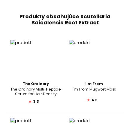
Produkty obsahujúce Scutellaria
Baicalensis Root Extract
The Ordinary
I'm From
The Ordinary Multi-Peptide
I'm From Mugwort Mask
Serum for Hair Density
★
4.6
★
3.3