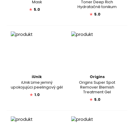
Mask
Toner Deep Rich
Hydratačné tonikum
★
5.0
★
5.0
iUnik
Origins
iUnik Lime jemný
Origins Super Spot
upokojujúci peelingový gél
Remover Blemish
Treatment Gel
★
1.0
★
5.0