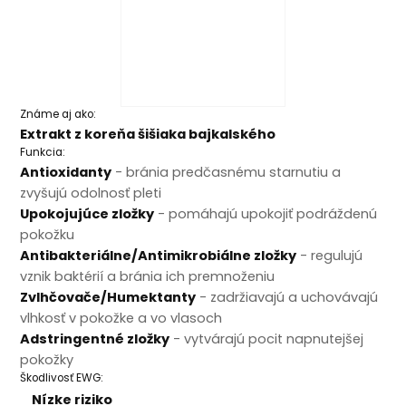
Známe aj ako:
Extrakt z koreňa šišiaka bajkalského
Funkcia:
Antioxidanty
- bránia predčasnému starnutiu a
zvyšujú odolnosť pleti
Upokojujúce zložky
- pomáhajú upokojiť podráždenú
pokožku
Antibakteriálne/Antimikrobiálne zložky
- regulujú
vznik baktérií a bránia ich premnoženiu
Zvlhčovače/Humektanty
- zadržiavajú a uchovávajú
vlhkosť v pokožke a vo vlasoch
Adstringentné zložky
- vytvárajú pocit napnutejšej
pokožky
Škodlivosť EWG:
Nízke riziko