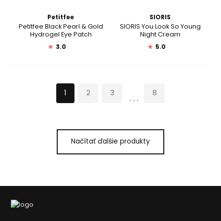
Petitfee
SIORIS
Petitfee Black Pearl & Gold
SIORIS You Look So Young
Hydrogel Eye Patch
Night Cream
★
3.0
★
5.0
1
2
3
8
...
Načítať ďalšie produkty