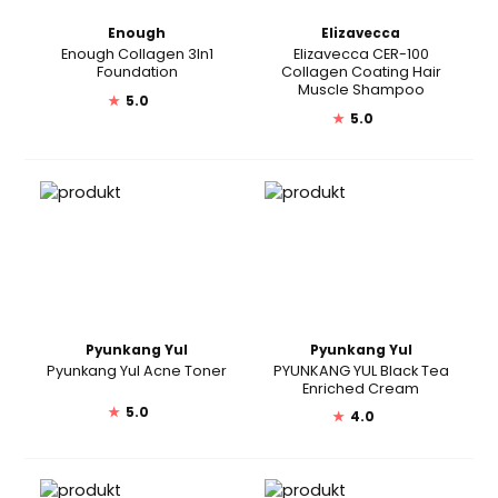
Enough
Elizavecca
Enough Collagen 3In1
Elizavecca CER-100
Foundation
Collagen Coating Hair
Muscle Shampoo
★
5.0
★
5.0
Pyunkang Yul
Pyunkang Yul
Pyunkang Yul Acne Toner
PYUNKANG YUL Black Tea
Enriched Cream
★
5.0
★
4.0