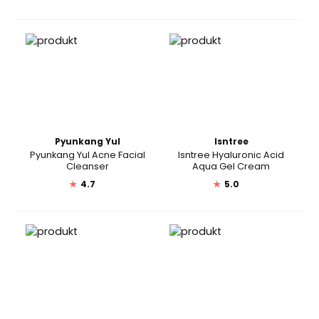
Pyunkang Yul
Isntree
Pyunkang Yul Acne Facial
Isntree Hyaluronic Acid
Cleanser
Aqua Gel Cream
★
4.7
★
5.0