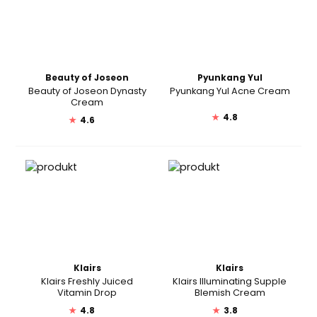
Beauty of Joseon
Pyunkang Yul
Beauty of Joseon Dynasty
Pyunkang Yul Acne Cream
Cream
★
4.8
★
4.6
Klairs
Klairs
Klairs Freshly Juiced
Klairs Illuminating Supple
Vitamin Drop
Blemish Cream
★
4.8
★
3.8