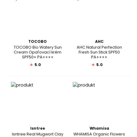
TOCOBO
AHC
TOCOBO Bio Watery Sun
AHC Natural Perfection
Cream Opaľovací krém
Fresh Sun Stick SPF50
SPF50+ PA++++
PA++++
★
5.0
★
5.0
Isntree
Whamisa
Isntree Real Mugwort Clay
WHAMISA Organic Flowers