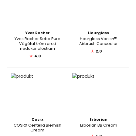
Yves Rocher
Hourglass
Yves Rocher Sebo Pure
Hourglass Vanish™
Végétal krém proti
Airbrush Concealer
nedokonalostiam
★
2.0
★
4.0
Cosrx
Erborian
COSRX Centella Blemish
Erborian BB Cream
Cream