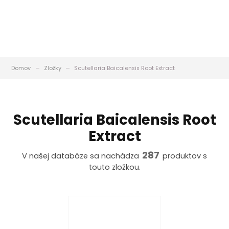
Domov
Zložky
Scutellaria Baicalensis Root Extract
Scutellaria Baicalensis Root
Extract
287
V našej databáze sa nachádza
produktov s
touto zložkou.