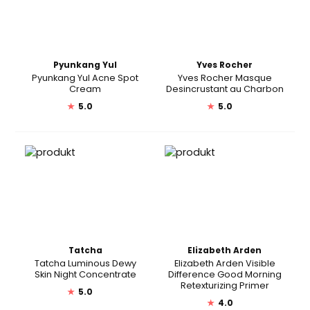
Pyunkang Yul
Yves Rocher
Pyunkang Yul Acne Spot
Yves Rocher Masque
Cream
Desincrustant au Charbon
★
5.0
★
5.0
Tatcha
Elizabeth Arden
Tatcha Luminous Dewy
Elizabeth Arden Visible
Skin Night Concentrate
Difference Good Morning
Retexturizing Primer
★
5.0
★
4.0