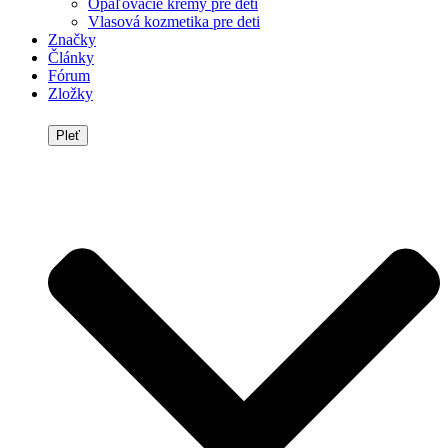
Opaľovacie krémy pre deti
Vlasová kozmetika pre deti
Značky
Články
Fórum
Zložky
Pleť