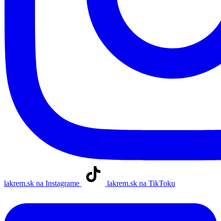
lakrem.sk na Instagrame
lakrem.sk na TikToku