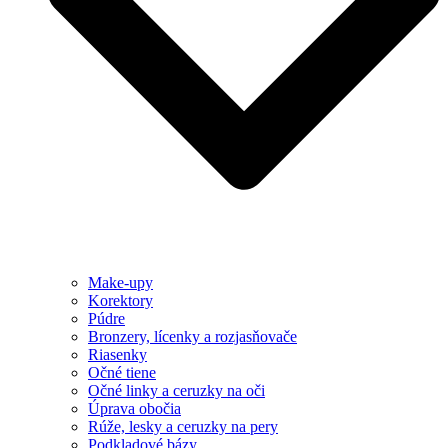
Make-upy
Korektory
Púdre
Bronzery, lícenky a rozjasňovače
Riasenky
Očné tiene
Očné linky a ceruzky na oči
Úprava obočia
Rúže, lesky a ceruzky na pery
Podkladové bázy