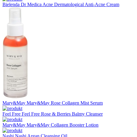
Bielenda
Dr Medica Acne Dermatological Anti-Acne Cream
Mary&May
Mary&May Rose Collagen Mist Serum
Feel Free
Feel Free Rose & Berries Balmy Cleanser
Mary&May
Mary&May Collagen Booster Lotion
Nashi
Nashi Argan Cleansing Oil