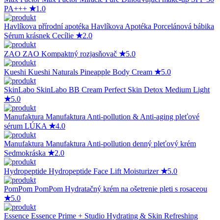
PA+++
★
1.0
Havlíkova přírodní apotéka
Havlíkova Apotéka Porcelánová bábika
Sérum krásnek Cecílie
★
2.0
ZAO
ZAO Kompaktný rozjasňovač
★
5.0
Kueshi
Kueshi Naturals Pineapple Body Cream
★
5.0
SkinLabo
SkinLabo BB Cream Perfect Skin Detox Medium Light
★
5.0
Manufaktura
Manufaktura Anti-pollution & Anti-aging pleťové
sérum LÚKA
★
4.0
Manufaktura
Manufaktura Anti-pollution denný pleťový krém
Sedmokráska
★
2.0
Hydropeptide
Hydropeptide Face Lift Moisturizer
★
5.0
PomPom
PomPom Hydratačný krém na ošetrenie pleti s rosaceou
★
5.0
Essence
Essence Prime + Studio Hydrating & Skin Refreshing