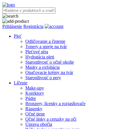
Prihlásenie
Registrácia
Pleť
Odličovanie a čistenie
Tonery a spreje na tvár
Pleťové séra
Hydratácia pleti
Starostlivosť o očné okolie
Masky a exfoliácia
Opaľovacie krémy na tvár
Starostlivosť o pery
Líčenie
Make-upy
Korektory
Púdre
Bronzery, lícenky a rozjasňovače
Riasenky
Očné tiene
Očné linky a ceruzky na oči
Úprava obočia