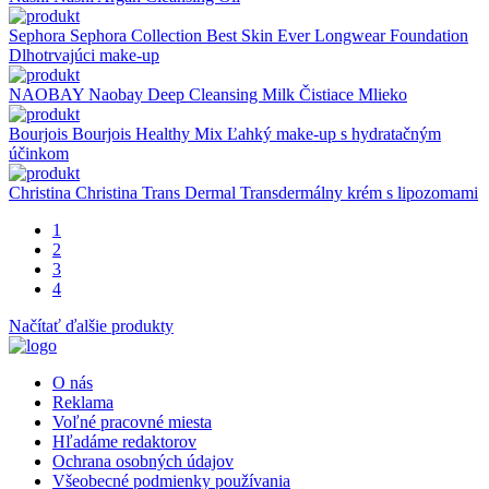
Sephora
Sephora Collection Best Skin Ever Longwear Foundation
Dlhotrvajúci make-up
NAOBAY
Naobay Deep Cleansing Milk Čistiace Mlieko
Bourjois
Bourjois Healthy Mix Ľahký make-up s hydratačným
účinkom
Christina
Christina Trans Dermal Transdermálny krém s lipozomami
1
2
3
4
Načítať ďalšie produkty
O nás
Reklama
Voľné pracovné miesta
Hľadáme redaktorov
Ochrana osobných údajov
Všeobecné podmienky používania