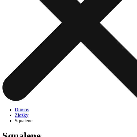
Domov
Zložky
Squalene
Squalene