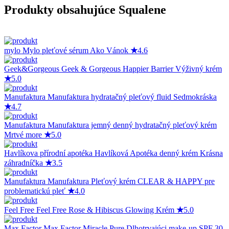
Produkty obsahujúce Squalene
mylo
Mylo pleťové sérum Ako Vánok
★
4.6
Geek&Gorgeous
Geek & Gorgeous Happier Barrier Výživný krém
★
5.0
Manufaktura
Manufaktura hydratačný pleťový fluid Sedmokráska
★
4.7
Manufaktura
Manufaktura jemný denný hydratačný pleťový krém
Mrtvé more
★
5.0
Havlíkova přírodní apotéka
Havlíková Apotéka denný krém Krásna
záhradníčka
★
3.5
Manufaktura
Manufaktura Pleťový krém CLEAR & HAPPY pre
problematickú pleť
★
4.0
Feel Free
Feel Free Rose & Hibiscus Glowing Krém
★
5.0
Max Factor
Max Factor Miracle Pure Dlhotrvajúci make-up SPF 30