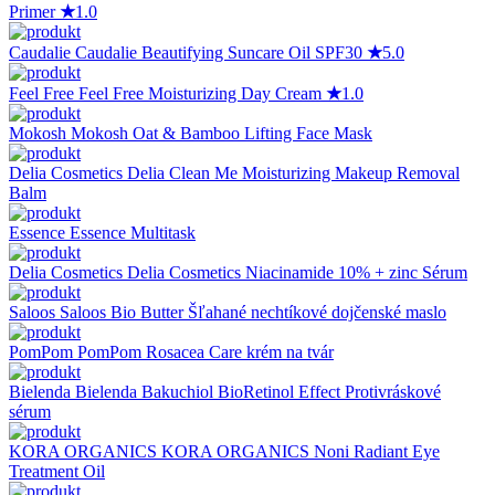
Primer
★
1.0
Caudalie
Caudalie Beautifying Suncare Oil SPF30
★
5.0
Feel Free
Feel Free Moisturizing Day Cream
★
1.0
Mokosh
Mokosh Oat & Bamboo Lifting Face Mask
Delia Cosmetics
Delia Clean Me Moisturizing Makeup Removal
Balm
Essence
Essence Multitask
Delia Cosmetics
Delia Cosmetics Niacinamide 10% + zinc Sérum
Saloos
Saloos Bio Butter Šľahané nechtíkové dojčenské maslo
PomPom
PomPom Rosacea Care krém na tvár
Bielenda
Bielenda Bakuchiol BioRetinol Effect Protivráskové
sérum
KORA ORGANICS
KORA ORGANICS Noni Radiant Eye
Treatment Oil