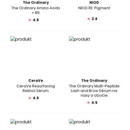
The Ordinary
NIOD
The Ordinary Amino Acids
NIOD RE: Pigment
+ B5
★
2.6
★
4.5
CeraVe
The Ordinary
CeraVe Resurfacing
The Ordinary Multi-Peptide
Retinol Sérum
Lash and Brow Sérum na
riasy a obočie
★
4.5
★
4.5