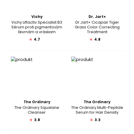
Vichy
Dr. Jart+
Vichy Liftactiv Specialist B3
Dr.Jart+ Cicapair Tiger
Sérum proti pigmentovým
Grass Color Correcting
škvrnám a vráskam
Treatment
★
4.7
★
4.8
The Ordinary
The Ordinary
The Ordinary Squalane
The Ordinary Multi-Peptide
Cleanser
Serum for Hair Density
★
3.8
★
3.3