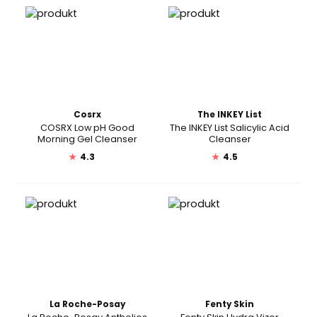
Cosrx
The INKEY List
COSRX Low pH Good
The INKEY List Salicylic Acid
Morning Gel Cleanser
Cleanser
★
4.3
★
4.5
La Roche-Posay
Fenty Skin