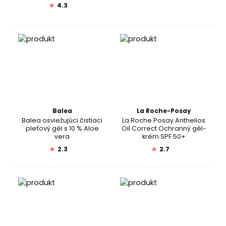
★
4.3
Balea
La Roche-Posay
Balea osviežujúci čistiaci
La Roche Posay Anthelios
pleťový gél s 10 % Aloe
Oil Correct Ochranný gél-
vera
krém SPF 50+
★
2.3
★
2.7