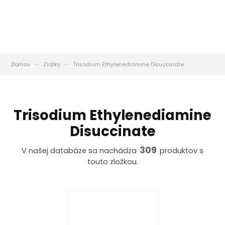
Domov
Zložky
Trisodium Ethylenediamine Disuccinate
Trisodium Ethylenediamine
Disuccinate
309
V našej databáze sa nachádza
produktov s
touto zložkou.