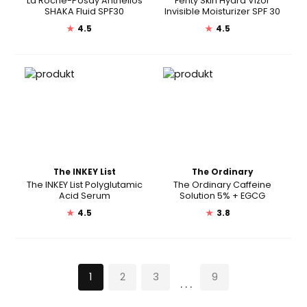
La Roche-Posay Anthelios
Fenty Skin Hydra Vizor
SHAKA Fluid SPF30
Invisible Moisturizer SPF 30
★
4.5
★
4.5
The INKEY List
The Ordinary
The INKEY List Polyglutamic
The Ordinary Caffeine
Acid Serum
Solution 5% + EGCG
★
4.5
★
3.8
1
2
3
9
...