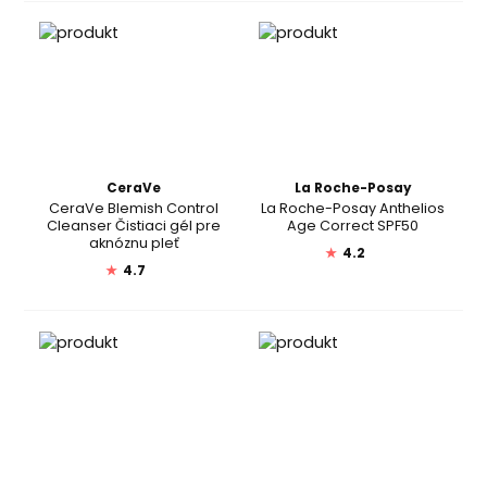
CeraVe
La Roche-Posay
CeraVe Blemish Control
La Roche-Posay Anthelios
Cleanser Čistiaci gél pre
Age Correct SPF50
aknóznu pleť
★
4.2
★
4.7