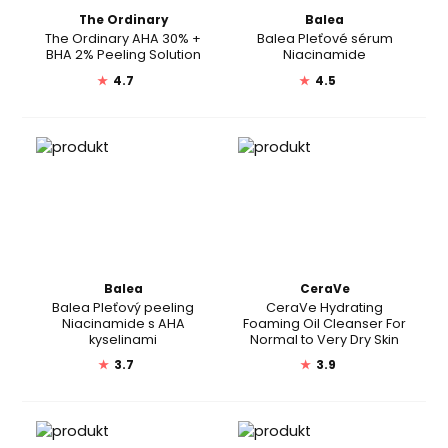
The Ordinary
Balea
The Ordinary AHA 30% +
Balea Pleťové sérum
BHA 2% Peeling Solution
Niacinamide
★
4.7
★
4.5
Balea
CeraVe
Balea Pleťový peeling
CeraVe Hydrating
Niacinamide s AHA
Foaming Oil Cleanser For
kyselinami
Normal to Very Dry Skin
★
3.7
★
3.9