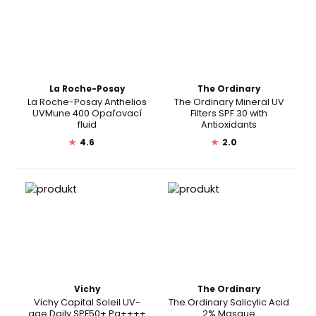
La Roche-Posay
The Ordinary
La Roche-Posay Anthelios
The Ordinary Mineral UV
UVMune 400 Opaľovací
Filters SPF 30 with
fluid
Antioxidants
★
4.6
★
2.0
Vichy
The Ordinary
Vichy Capital Soleil UV-
The Ordinary Salicylic Acid
age Daily SPF50+ Pa++++
2% Masque