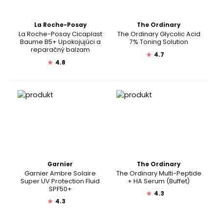
La Roche-Posay
The Ordinary
La Roche-Posay Cicaplast
The Ordinary Glycolic Acid
Baume B5+ Upokojujúci a
7% Toning Solution
reparačný balzam
★
4.7
★
4.8
Garnier
The Ordinary
Garnier Ambre Solaire
The Ordinary Multi-Peptide
Super UV Protection Fluid
+ HA Serum (Buffet)
SPF50+
★
4.3
★
4.3