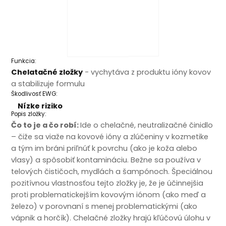
Funkcia:
Chelatačné zložky
- vychytáva z produktu ióny kovov
a stabilizuje formulu
Škodlivosť EWG:
Nízke riziko
Popis zložky:
Čo to je a čo robí:
Ide o chelačné, neutralizačné činidlo
– čiže sa viaže na kovové ióny a zlúčeniny v kozmetike
a tým im bráni priľnúť k povrchu (ako je koža alebo
vlasy) a spôsobiť kontamináciu. Bežne sa používa v
telových čističoch, mydlách a šampónoch. Špeciálnou
pozitívnou vlastnosťou tejto zložky je, že je účinnejšia
proti problematickejším kovovým iónom (ako meď a
železo) v porovnaní s menej problematickými (ako
vápnik a horčík). Chelačné zložky hrajú kľúčovú úlohu v