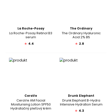
La Roche-Posay
The Ordinary
La Roche-Posay Retinol B3
The Ordinary Hyaluronic
serum
Acid 2% B5
★
4.4
★
2.8
CeraVe
Drunk Elephant
CeraVe AM Facial
Drunk Elephant B-Hydra
Moisturising Lotion SPF50
Intensive Hydration Serum
Hydratačný pleťový krém
★
4.3