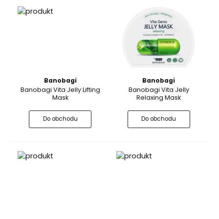
Banobagi
Banobagi
Banobagi Vita Jelly Lifting
Banobagi Vita Jelly
Mask
Relaxing Mask
Do obchodu
Do obchodu