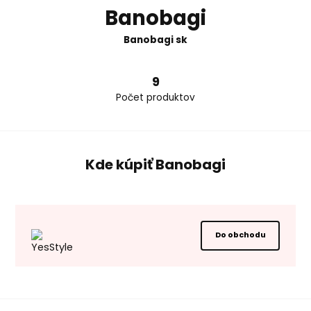
Banobagi
Banobagi sk
9
Počet produktov
Kde kúpiť Banobagi
Do obchodu