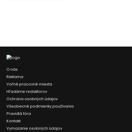
O nás
Reklama
Voľné pracovné miesta
Hľadáme redaktorov
Ochrana osobných údajov
Všeobecné podmienky používania
Pravidlá fóra
Kontakt
Vymazanie osobných údajov