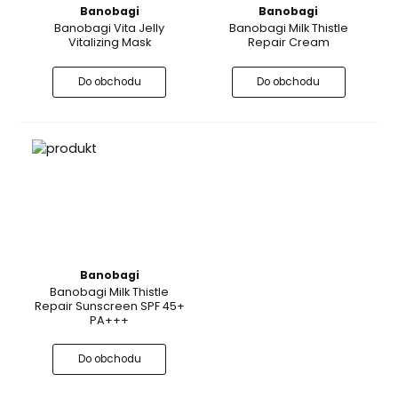
Banobagi
Banobagi
Banobagi Vita Jelly
Banobagi Milk Thistle
Vitalizing Mask
Repair Cream
Do obchodu
Do obchodu
Banobagi
Banobagi Milk Thistle
Repair Sunscreen SPF 45+
PA+++
Do obchodu