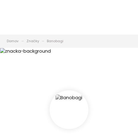
Domov
Značky
Banobagi