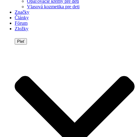
Opaľovacie krémy pre deti
Vlasová kozmetika pre deti
Značky
Články
Fórum
Zložky
Pleť