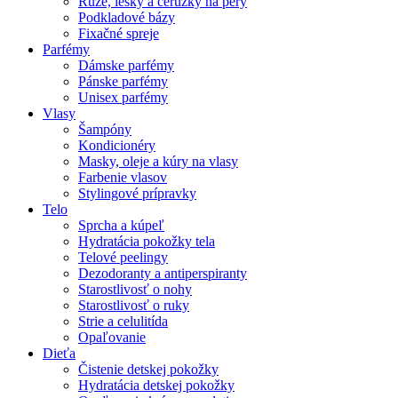
Rúže, lesky a ceruzky na pery
Podkladové bázy
Fixačné spreje
Parfémy
Dámske parfémy
Pánske parfémy
Unisex parfémy
Vlasy
Šampóny
Kondicionéry
Masky, oleje a kúry na vlasy
Farbenie vlasov
Stylingové prípravky
Telo
Sprcha a kúpeľ
Hydratácia pokožky tela
Telové peelingy
Dezodoranty a antiperspiranty
Starostlivosť o nohy
Starostlivosť o ruky
Strie a celulitída
Opaľovanie
Dieťa
Čistenie detskej pokožky
Hydratácia detskej pokožky