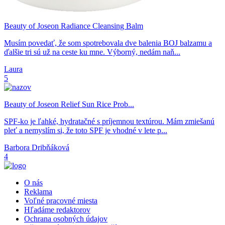
Beauty of Joseon Radiance Cleansing Balm
Musím povedať, že som spotrebovala dve balenia BOJ balzamu a
ďalšie tri sú už na ceste ku mne. Výborný, nedám naň...
Laura
5
Beauty of Joseon Relief Sun Rice Prob...
SPF-ko je ľahké, hydratačné s príjemnou textúrou. Mám zmiešanú
pleť a nemyslím si, že toto SPF je vhodné v lete p...
Barbora Dribňáková
4
O nás
Reklama
Voľné pracovné miesta
Hľadáme redaktorov
Ochrana osobných údajov