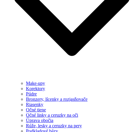
Make-upy
Korektory
Púdre
Bronzery, lícenky a rozjasňovače
Riasenky
Očné tiene
Očné linky a ceruzky na oči
Úprava obočia
Rúže, lesky a ceruzky na pery
Podkladové bázy