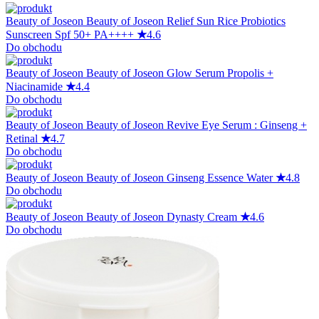
Beauty of Joseon
Beauty of Joseon Relief Sun Rice Probiotics
Sunscreen Spf 50+ PA++++
★
4.6
Do obchodu
Beauty of Joseon
Beauty of Joseon Glow Serum Propolis +
Niacinamide
★
4.4
Do obchodu
Beauty of Joseon
Beauty of Joseon Revive Eye Serum : Ginseng +
Retinal
★
4.7
Do obchodu
Beauty of Joseon
Beauty of Joseon Ginseng Essence Water
★
4.8
Do obchodu
Beauty of Joseon
Beauty of Joseon Dynasty Cream
★
4.6
Do obchodu