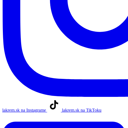
lakrem.sk na Instagrame
lakrem.sk na TikToku