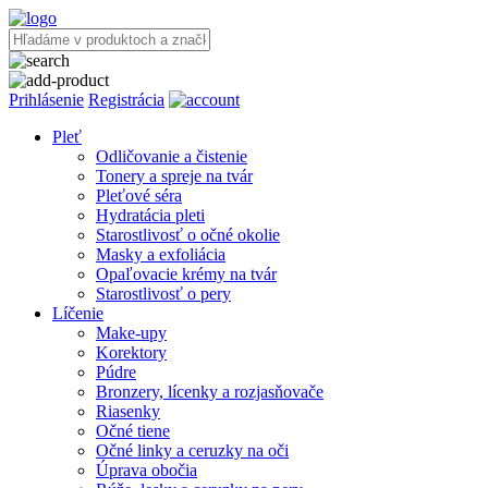
Prihlásenie
Registrácia
Pleť
Odličovanie a čistenie
Tonery a spreje na tvár
Pleťové séra
Hydratácia pleti
Starostlivosť o očné okolie
Masky a exfoliácia
Opaľovacie krémy na tvár
Starostlivosť o pery
Líčenie
Make-upy
Korektory
Púdre
Bronzery, lícenky a rozjasňovače
Riasenky
Očné tiene
Očné linky a ceruzky na oči
Úprava obočia