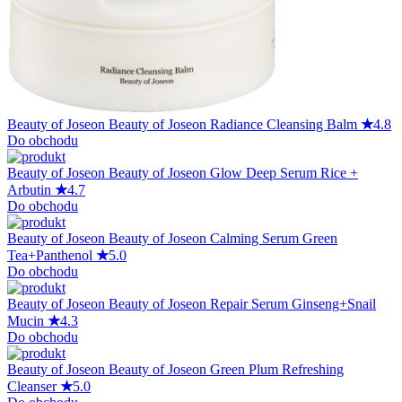
Beauty of Joseon
Beauty of Joseon Radiance Cleansing Balm
★
4.8
Do obchodu
Beauty of Joseon
Beauty of Joseon Glow Deep Serum Rice +
Arbutin
★
4.7
Do obchodu
Beauty of Joseon
Beauty of Joseon Calming Serum Green
Tea+Panthenol
★
5.0
Do obchodu
Beauty of Joseon
Beauty of Joseon Repair Serum Ginseng+Snail
Mucin
★
4.3
Do obchodu
Beauty of Joseon
Beauty of Joseon Green Plum Refreshing
Cleanser
★
5.0