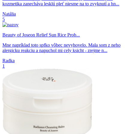
kozmetika zanecháva lesklú pleť niesme na to zvyknutí a hn...
Natália
5
Beauty of Joseon Relief Sun Rice Prob...
Mne napríklad toto spfko vôbec nevyhovelo. Mala som z neho
alergicku reakciu a napuchol mi cely ksicht - zrejme n...
Radka
1