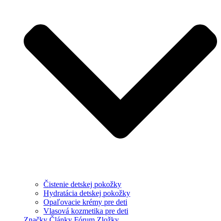
Čistenie detskej pokožky
Hydratácia detskej pokožky
Opaľovacie krémy pre deti
Vlasová kozmetika pre deti
Značky
Články
Fórum
Zložky