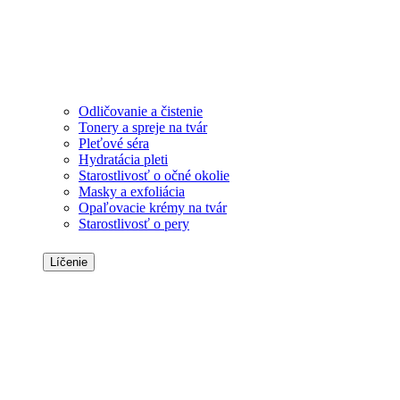
Odličovanie a čistenie
Tonery a spreje na tvár
Pleťové séra
Hydratácia pleti
Starostlivosť o očné okolie
Masky a exfoliácia
Opaľovacie krémy na tvár
Starostlivosť o pery
Líčenie