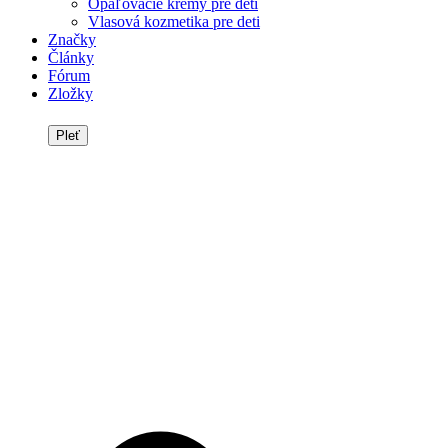
Opaľovacie krémy pre deti
Vlasová kozmetika pre deti
Značky
Články
Fórum
Zložky
Pleť