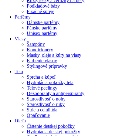
Rúže, lesky a ceruzky na pery
Podkladové bázy
Fixačné spreje
Parfémy
Dámske parfémy
Pánske parfémy
Unisex parfémy
Vlasy
Šampóny
Kondicionéry
Masky, oleje a kúry na vlasy
Farbenie vlasov
Stylingové prípravky
Telo
Sprcha a kúpeľ
Hydratácia pokožky tela
Telové peelingy
Dezodoranty a antiperspiranty
Starostlivosť o nohy
Starostlivosť o ruky
Strie a celulitída
Opaľovanie
Dieťa
Čistenie detskej pokožky
Hydratácia detskej pokožky