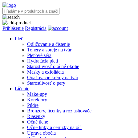
Prihlásenie
Registrácia
Pleť
Odličovanie a čistenie
Tonery a spreje na tvár
Pleťové séra
Hydratácia pleti
Starostlivosť o očné okolie
Masky a exfoliácia
Opaľovacie krémy na tvár
Starostlivosť o pery
Líčenie
Make-upy
Korektory
Púdre
Bronzery, lícenky a rozjasňovače
Riasenky
Očné tiene
Očné linky a ceruzky na oči
Úprava obočia