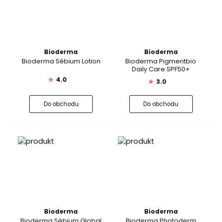
Bioderma
Bioderma
Bioderma Sébium Lotion
Bioderma Pigmentbio
Daily Care SPF50+
★
4.0
★
3.0
Do obchodu
Do obchodu
Bioderma
Bioderma
Bioderma Sébium Global
Bioderma Photoderm