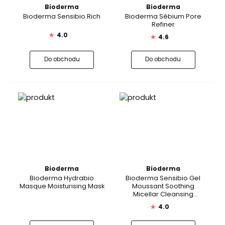
Bioderma
Bioderma
Bioderma Sensibio Rich
Bioderma Sébium Pore
Refiner
★
4.0
★
4.6
Do obchodu
Do obchodu
Bioderma
Bioderma
Bioderma Hydrabio
Bioderma Sensibio Gel
Masque Moisturising Mask
Moussant Soothing
Micellar Cleansing
Foaming Gel
★
4.0