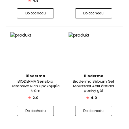
★
4.5
Do obchodu
Do obchodu
Bioderma
Bioderma
BIODERMA Sensibio
Bioderma Sébium Gel
Defensive Rich Upokojujúci
Moussant Actif čistiaci
krém
penivý gél
★
2.0
★
4.0
Do obchodu
Do obchodu