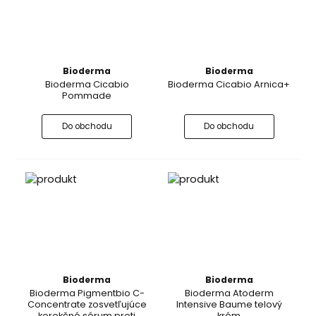
Bioderma
Bioderma
Bioderma Cicabio
Bioderma Cicabio Arnica+
Pommade
Do obchodu
Do obchodu
Bioderma
Bioderma
Bioderma Pigmentbio C-
Bioderma Atoderm
Concentrate zosvetľujúce
Intensive Baume telový
korekčné sérum proti
krém