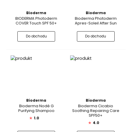
Bioderma
Bioderma
BIODERMA Photoderm
Bioderma Photoderm
COVER Touch SPF 50+
Apres-Soleil After Sun
Do obchodu
Do obchodu
Bioderma
Bioderma
Bioderma Nodé G
Bioderma Cicabio
Purifying Shampoo
Soothing Repairing Care
SPF50+
★
1.0
★
4.0