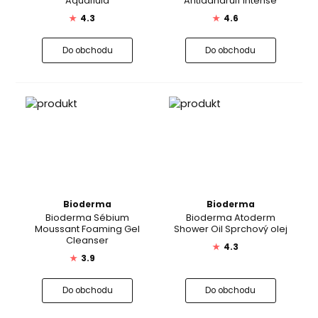
Aquafluid
Antidandruff Intense
★
4.3
★
4.6
Do obchodu
Do obchodu
Bioderma
Bioderma
Bioderma Sébium
Bioderma Atoderm
Moussant Foaming Gel
Shower Oil Sprchový olej
Cleanser
★
4.3
★
3.9
Do obchodu
Do obchodu