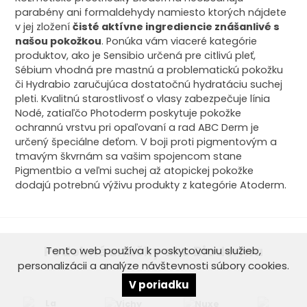
parabény ani formaldehydy namiesto ktorých nájdete
v jej zložení
čisté aktívne ingrediencie znášanlivé s
našou pokožkou
. Ponúka vám viaceré kategórie
produktov, ako je Sensibio určená pre citlivú pleť,
Sébium vhodná pre mastnú a problematickú pokožku
či Hydrabio zaručujúca dostatočnú hydratáciu suchej
pleti. Kvalitnú starostlivosť o vlasy zabezpečuje línia
Nodé, zatiaľčo Photoderm poskytuje pokožke
ochrannú vrstvu pri opaľovaní a rad ABC Derm je
určený špeciálne deťom. V boji proti pigmentovým a
tmavým škvrnám sa vašim spojencom stane
Pigmentbio a veľmi suchej až atopickej pokožke
dodajú potrebnú výživu produkty z kategórie Atoderm.
Podobné značky ako Bioderma
Tento web používa k poskytovaniu služieb,
personalizácii a analýze návštevnosti súbory cookies.
V poriadku