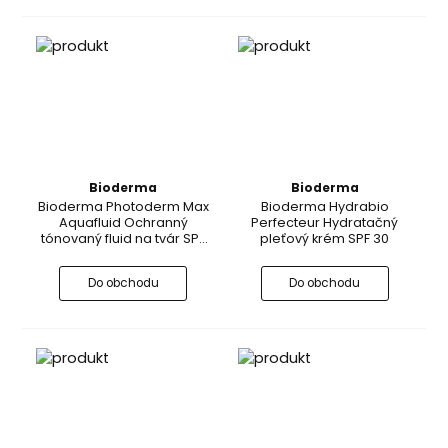
Bioderma
Bioderma
Bioderma Photoderm Max
Bioderma Hydrabio
Aquafluid Ochranný
Perfecteur Hydratačný
tónovaný fluid na tvár SPF
pleťový krém SPF 30
50+
Do obchodu
Do obchodu