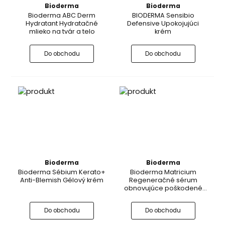
Bioderma
Bioderma
Bioderma ABC Derm
BIODERMA Sensibio
Hydratant Hydratačné
Defensive Upokojujúci
mlieko na tvár a telo
krém
Do obchodu
Do obchodu
Bioderma
Bioderma
Bioderma Sébium Kerato+
Bioderma Matricium
Anti-Blemish Gélový krém
Regeneračné sérum
obnovujúce poškodené
tkanivo
Do obchodu
Do obchodu