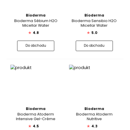
Bioderma
Bioderma
Bioderma Sébium H2O
Bioderma Sensibio H2O
Micellar Water
Micellar Water
★
4.8
★
5.0
Do obchodu
Do obchodu
Bioderma
Bioderma
Bioderma Atoderm
Bioderma Atoderm
Intensive Gel-Crème
Nutritive
★
4.5
★
4.3