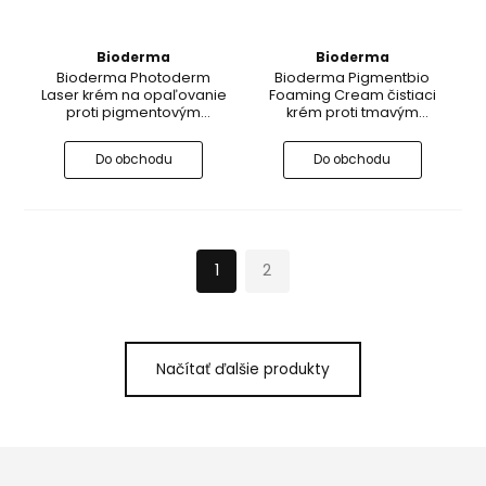
Bioderma
Bioderma
Bioderma Photoderm
Bioderma Pigmentbio
Laser krém na opaľovanie
Foaming Cream čistiaci
proti pigmentovým
krém proti tmavým
škvrnám SPF 50+
škvrnám
Do obchodu
Do obchodu
1
2
Načítať ďalšie produkty