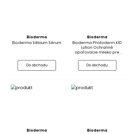
Bioderma
Bioderma
Bioderma Sébium Sérum
Bioderma Photoderm KID
Lotion Ochranné
opaľovacie mlieko pre
deti SPF 50+
Do obchodu
Do obchodu
Bioderma
Bioderma