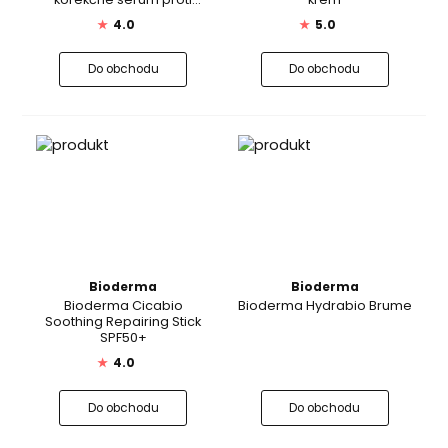
pigmentovým škvrnám
★
4.0
★
5.0
Do obchodu
Do obchodu
Bioderma
Bioderma
Bioderma Cicabio
Bioderma Hydrabio Brume
Soothing Repairing Stick
SPF50+
★
4.0
Do obchodu
Do obchodu