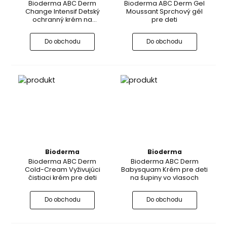
Bioderma ABC Derm
Bioderma ABC Derm Gel
Change Intensif Detský
Moussant Sprchový gél
ochranný krém na
pre deti
zapareniny
Do obchodu
Do obchodu
Bioderma
Bioderma
Bioderma ABC Derm
Bioderma ABC Derm
Cold-Cream Vyživujúci
Babysquam Krém pre deti
čistiaci krém pre deti
na šupiny vo vlasoch
Do obchodu
Do obchodu