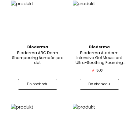
Bioderma
Bioderma
Bioderma ABC Derm
Bioderma Atoderm
Shampooing šampón pre
Intensive Gel Moussant
deti
Ultra-Soothing Foaming
Gel
★
5.0
Do obchodu
Do obchodu