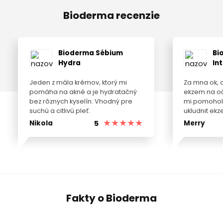
Bioderma recenzie
Bioderma Sébium
Bi
Hydra
In
Jeden z mála krémov, ktorý mi
Za mna ok, 
pomáha na akné a je hydratačný
ekzem na o
bez rôznych kyselín. Vhodný pre
mi pomohol 
suchú a citlivú pleť.
ukludnit ekz
5
Nikola
Merry
Fakty o Bioderma