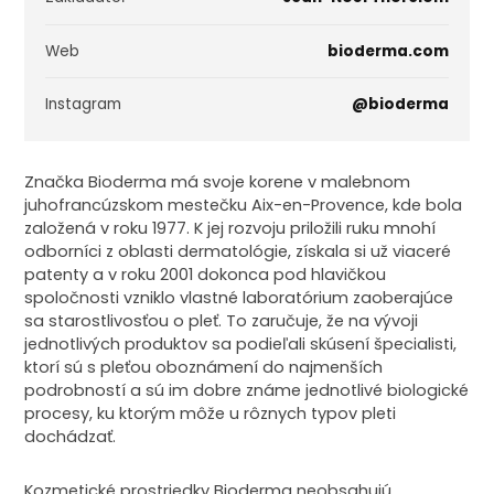
Web
bioderma.com
Instagram
@bioderma
Značka Bioderma má svoje korene v malebnom
juhofrancúzskom mestečku Aix-en-Provence, kde bola
založená v roku 1977. K jej rozvoju priložili ruku mnohí
odborníci z oblasti dermatológie, získala si už viaceré
patenty a v roku 2001 dokonca pod hlavičkou
spoločnosti vzniklo vlastné laboratórium zaoberajúce
sa starostlivosťou o pleť. To zaručuje, že na vývoji
jednotlivých produktov sa podieľali skúsení špecialisti,
ktorí sú s pleťou oboznámení do najmenších
podrobností a sú im dobre známe jednotlivé biologické
procesy, ku ktorým môže u rôznych typov pleti
dochádzať.
Kozmetické prostriedky Bioderma neobsahujú