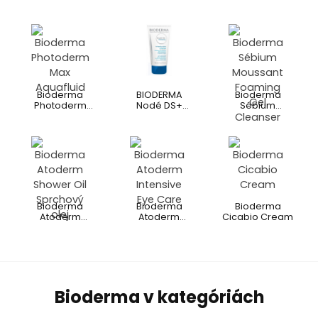
Bioderma
BIODERMA
Bioderma
Photoderm
Nodé DS+
Sébium
Max Aquafluid
Antidandruff
Moussant
Intense
Foaming Gel
Cleanser
Bioderma
Bioderma
Bioderma
Atoderm
Atoderm
Cicabio Cream
Shower Oil
Intensive Eye
Sprchový olej
Care
Bioderma v kategóriách