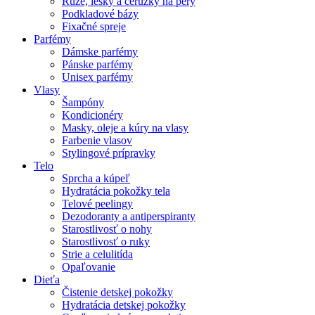
Rúže, lesky a ceruzky na pery
Podkladové bázy
Fixačné spreje
Parfémy
Dámske parfémy
Pánske parfémy
Unisex parfémy
Vlasy
Šampóny
Kondicionéry
Masky, oleje a kúry na vlasy
Farbenie vlasov
Stylingové prípravky
Telo
Sprcha a kúpeľ
Hydratácia pokožky tela
Telové peelingy
Dezodoranty a antiperspiranty
Starostlivosť o nohy
Starostlivosť o ruky
Strie a celulitída
Opaľovanie
Dieťa
Čistenie detskej pokožky
Hydratácia detskej pokožky