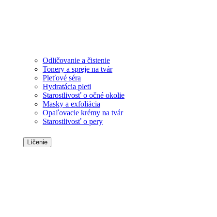
Odličovanie a čistenie
Tonery a spreje na tvár
Pleťové séra
Hydratácia pleti
Starostlivosť o očné okolie
Masky a exfoliácia
Opaľovacie krémy na tvár
Starostlivosť o pery
Líčenie