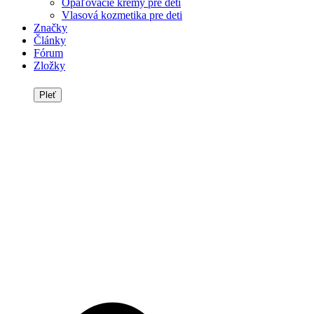
Opaľovacie krémy pre deti
Vlasová kozmetika pre deti
Značky
Články
Fórum
Zložky
Pleť