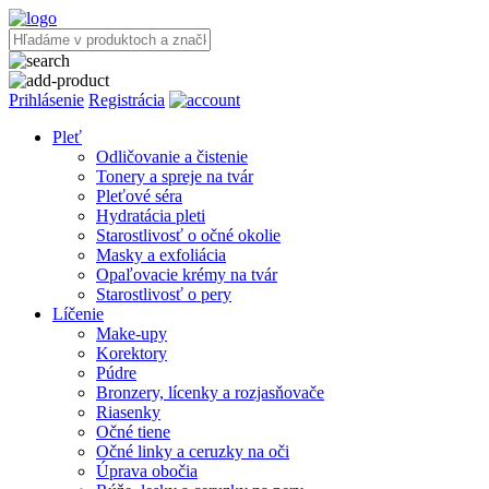
Prihlásenie
Registrácia
Pleť
Odličovanie a čistenie
Tonery a spreje na tvár
Pleťové séra
Hydratácia pleti
Starostlivosť o očné okolie
Masky a exfoliácia
Opaľovacie krémy na tvár
Starostlivosť o pery
Líčenie
Make-upy
Korektory
Púdre
Bronzery, lícenky a rozjasňovače
Riasenky
Očné tiene
Očné linky a ceruzky na oči
Úprava obočia