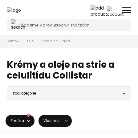
Domov
Telo
Strie a celulitída
Krémy a oleje na strie a
celulitídu Collistar
Značka
Vlastnosti