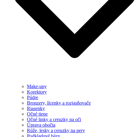
Make-upy
Korektory
Púdre
Bronzery, lícenky a rozjasňovače
Riasenky
Očné tiene
Očné linky a ceruzky na oči
Úprava obočia
Rúže, lesky a ceruzky na pery
Podkladové bázy