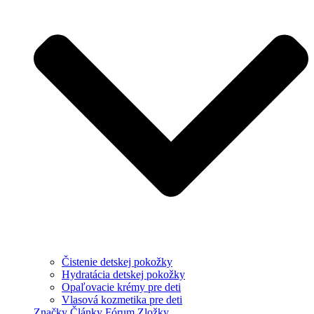
Čistenie detskej pokožky
Hydratácia detskej pokožky
Opaľovacie krémy pre deti
Vlasová kozmetika pre deti
Značky
Články
Fórum
Zložky