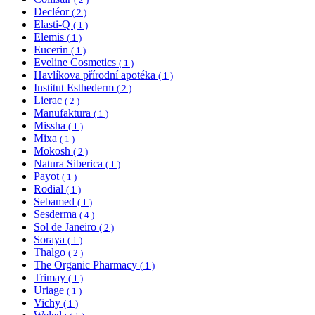
Decléor
( 2 )
Elasti-Q
( 1 )
Elemis
( 1 )
Eucerin
( 1 )
Eveline Cosmetics
( 1 )
Havlíkova přírodní apotéka
( 1 )
Institut Esthederm
( 2 )
Lierac
( 2 )
Manufaktura
( 1 )
Missha
( 1 )
Mixa
( 1 )
Mokosh
( 2 )
Natura Siberica
( 1 )
Payot
( 1 )
Rodial
( 1 )
Sebamed
( 1 )
Sesderma
( 4 )
Sol de Janeiro
( 2 )
Soraya
( 1 )
Thalgo
( 2 )
The Organic Pharmacy
( 1 )
Trimay
( 1 )
Uriage
( 1 )
Vichy
( 1 )