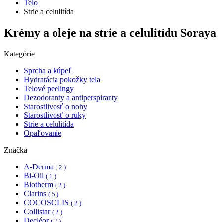
Telo
Strie a celulitída
Krémy a oleje na strie a celulitídu Soraya
Kategórie
Sprcha a kúpeľ
Hydratácia pokožky tela
Telové peelingy
Dezodoranty a antiperspiranty
Starostlivosť o nohy
Starostlivosť o ruky
Strie a celulitída
Opaľovanie
Značka
A-Derma
( 2 )
Bi-Oil
( 1 )
Biotherm
( 2 )
Clarins
( 5 )
COCOSOLIS
( 2 )
Collistar
( 2 )
Decléor
( 2 )