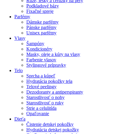
Rúže, lesky a ceruzky na pery
Podkladové bázy
Fixačné spreje
Parfémy
Dámske parfémy
Pánske parfémy
Unisex parfémy
Vlasy
Šampóny
Kondicionéry
Masky, oleje a kúry na vlasy
Farbenie vlasov
Stylingové prípravky
Telo
Sprcha a kúpeľ
Hydratácia pokožky tela
Telové peelingy
Dezodoranty a antiperspiranty
Starostlivosť o nohy
Starostlivosť o ruky
Strie a celulitída
Opaľovanie
Dieťa
Čistenie detskej pokožky
Hydratácia detskej pokožky