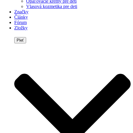
Opaľovacie krémy pre deti
Vlasová kozmetika pre deti
Značky
Články
Fórum
Zložky
Pleť