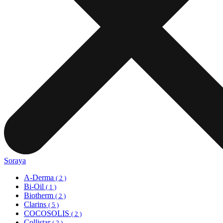
Soraya
A-Derma
( 2 )
Bi-Oil
( 1 )
Biotherm
( 2 )
Clarins
( 5 )
COCOSOLIS
( 2 )
Collistar
( 2 )