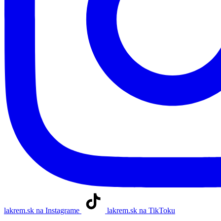
lakrem.sk na Instagrame
lakrem.sk na TikToku