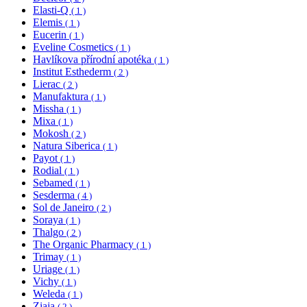
Elasti-Q
( 1 )
Elemis
( 1 )
Eucerin
( 1 )
Eveline Cosmetics
( 1 )
Havlíkova přírodní apotéka
( 1 )
Institut Esthederm
( 2 )
Lierac
( 2 )
Manufaktura
( 1 )
Missha
( 1 )
Mixa
( 1 )
Mokosh
( 2 )
Natura Siberica
( 1 )
Payot
( 1 )
Rodial
( 1 )
Sebamed
( 1 )
Sesderma
( 4 )
Sol de Janeiro
( 2 )
Soraya
( 1 )
Thalgo
( 2 )
The Organic Pharmacy
( 1 )
Trimay
( 1 )
Uriage
( 1 )
Vichy
( 1 )
Weleda
( 1 )
Ziaja
( 2 )