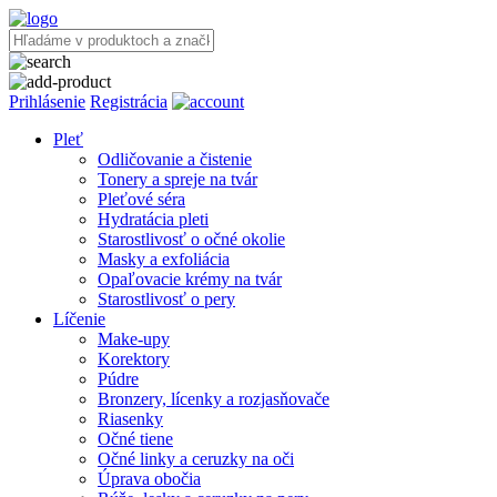
Prihlásenie
Registrácia
Pleť
Odličovanie a čistenie
Tonery a spreje na tvár
Pleťové séra
Hydratácia pleti
Starostlivosť o očné okolie
Masky a exfoliácia
Opaľovacie krémy na tvár
Starostlivosť o pery
Líčenie
Make-upy
Korektory
Púdre
Bronzery, lícenky a rozjasňovače
Riasenky
Očné tiene
Očné linky a ceruzky na oči
Úprava obočia