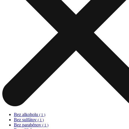
Bez alkoholu
( 1 )
Bez sulfátov
( 1 )
Bez parabénov
( 1 )