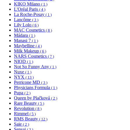
KIKO Milano
( 1 )
L'Oréal Paris
( 4 )
La Roche-Posay
( 1 )
Lancôme
( 3 )
Lily Lolo
( 6 )
MAC Cosmetics
( 8 )
Mádara
( 1 )
Manasi 7
( 1 )
Maybelline
( 4 )
Milk Makeup
( 6 )
NARS Cosmetics
( 7 )
NIOD
( 1 )
Not So Funny Any
( 1 )
Nuxe
( 1 )
NYX
( 13 )
Perricone MD
( 3 )
Physicians Formula
( 1 )
Pupa
( 2 )
Queen by Plačková
( 2 )
Rare Beauty
( 5 )
Revolution
( 8 )
Rimmel
( 5 )
RMS Beauty
( 12 )
Saie
( 2 )
Sensai
( 3 )