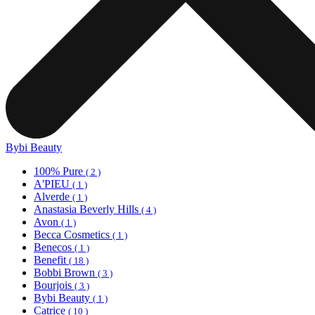
Bybi Beauty
100% Pure
( 2 )
A'PIEU
( 1 )
Alverde
( 1 )
Anastasia Beverly Hills
( 4 )
Avon
( 1 )
Becca Cosmetics
( 1 )
Benecos
( 1 )
Benefit
( 18 )
Bobbi Brown
( 3 )
Bourjois
( 3 )
Bybi Beauty
( 1 )
Catrice
( 10 )