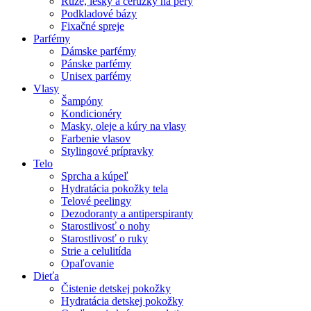
Rúže, lesky a ceruzky na pery
Podkladové bázy
Fixačné spreje
Parfémy
Dámske parfémy
Pánske parfémy
Unisex parfémy
Vlasy
Šampóny
Kondicionéry
Masky, oleje a kúry na vlasy
Farbenie vlasov
Stylingové prípravky
Telo
Sprcha a kúpeľ
Hydratácia pokožky tela
Telové peelingy
Dezodoranty a antiperspiranty
Starostlivosť o nohy
Starostlivosť o ruky
Strie a celulitída
Opaľovanie
Dieťa
Čistenie detskej pokožky
Hydratácia detskej pokožky