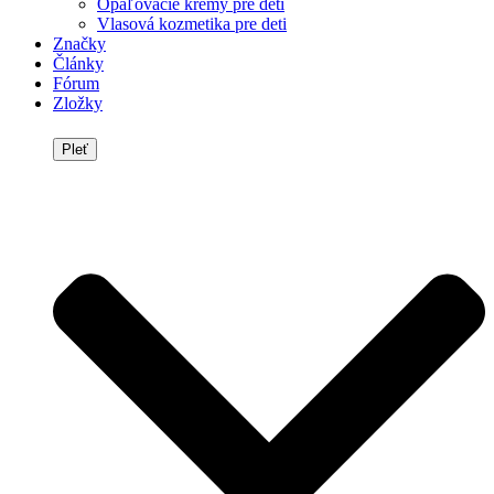
Opaľovacie krémy pre deti
Vlasová kozmetika pre deti
Značky
Články
Fórum
Zložky
Pleť