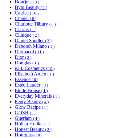
Bourjois
( 3 )
Bybi Beauty
( 1 )
Catrice
( 10 )
Chanel
( 8 )
Charlotte Tilbury
( 6 )
Clarins
( 1 )
Clinique
( 2 )
Daniel Sandler
( 2 )
Deborah Milano
( 1 )
Dermacol
( 11 )
Dior
( 2 )
Douglas
( 1 )
e.l.f. Cosmetics
( 10 )
Elizabeth Arden
( 1 )
Essence
( 6 )
Estée Lauder
( 3 )
Etude House
( 1 )
Everyday Minerals
( 1 )
Fenty Beauty
( 4 )
Glow Recipe
( 1 )
GOSH
( 1 )
Guerlain
( 4 )
Holika Holika
( 1 )
Honest Beauty
( 2 )
Hourglass
( 8 )