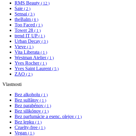
RMS Beauty
( 12 )
Saie
( 2 )
Sensai
( 3 )
theBalm
( 6 )
Too Faced
( 1 )
Tower 28
( 1 )
trend IT UP
( 1 )
Urban Decay
( 3 )
Vieve
( 1 )
Vita Liberata
( 1 )
Westman Atelier
( 1 )
Yves Rocher
( 1 )
Yves Saint Laurent
( 5 )
ZAO
( 2 )
Vlastnosti
Bez alkoholu
( 1 )
Bez sulfátov
( 1 )
Bez parabénov
( 1 )
Bez silikónov
( 1 )
Bez parfumácie a esenc. olejov
( 1 )
Bez lepku
( 1 )
Cruelty-free
( 1 )
Vegan
( 1 )