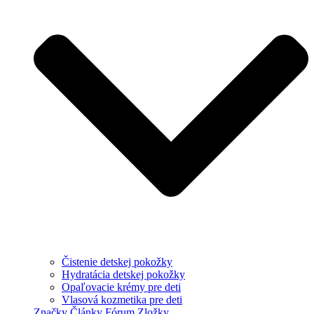
Čistenie detskej pokožky
Hydratácia detskej pokožky
Opaľovacie krémy pre deti
Vlasová kozmetika pre deti
Značky
Články
Fórum
Zložky