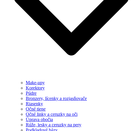
Make-upy
Korektory
Púdre
Bronzery, lícenky a rozjasňovače
Riasenky
Očné tiene
Očné linky a ceruzky na oči
Úprava obočia
Rúže, lesky a ceruzky na pery
Podkladové bázy