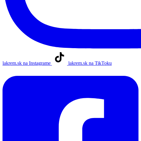
lakrem.sk na Instagrame
lakrem.sk na TikToku