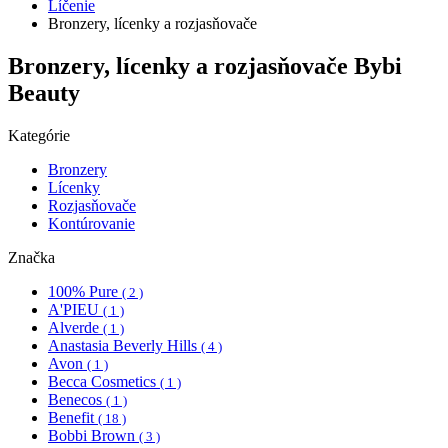
Líčenie
Bronzery, lícenky a rozjasňovače
Bronzery, lícenky a rozjasňovače Bybi
Beauty
Kategórie
Bronzery
Lícenky
Rozjasňovače
Kontúrovanie
Značka
100% Pure
( 2 )
A'PIEU
( 1 )
Alverde
( 1 )
Anastasia Beverly Hills
( 4 )
Avon
( 1 )
Becca Cosmetics
( 1 )
Benecos
( 1 )
Benefit
( 18 )
Bobbi Brown
( 3 )