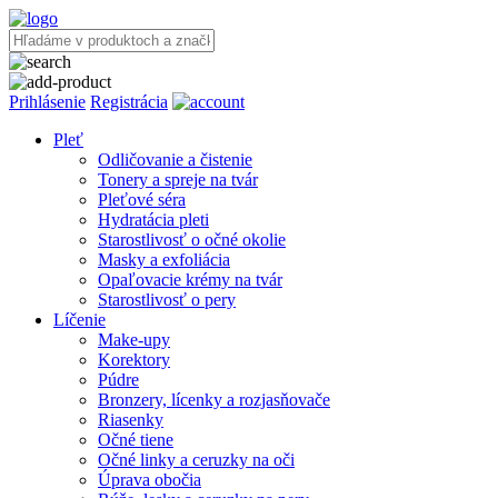
Prihlásenie
Registrácia
Pleť
Odličovanie a čistenie
Tonery a spreje na tvár
Pleťové séra
Hydratácia pleti
Starostlivosť o očné okolie
Masky a exfoliácia
Opaľovacie krémy na tvár
Starostlivosť o pery
Líčenie
Make-upy
Korektory
Púdre
Bronzery, lícenky a rozjasňovače
Riasenky
Očné tiene
Očné linky a ceruzky na oči
Úprava obočia