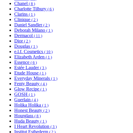
Chanel
( 8 )
Charlotte Tilbury
( 6 )
Clarins
( 1 )
Clinique
( 2 )
Daniel Sandler
( 2 )
Deborah Milano
( 1 )
Dermacol
( 11 )
Dior
( 2 )
Douglas
( 1 )
e.l.f. Cosmetics
( 10 )
Elizabeth Arden
( 1 )
Essence
( 6 )
Estée Lauder
( 3 )
Etude House
( 1 )
Everyday Minerals
( 1 )
Fenty Beauty
( 4 )
Glow Recipe
( 1 )
GOSH
( 1 )
Guerlain
( 4 )
Holika Holika
( 1 )
Honest Beauty
( 2 )
Hourglass
( 8 )
Huda Beauty
( 1 )
I Heart Revolution
( 3 )
Institut Esthederm
( 2 )