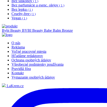
Bez silikónov
( 1 )
Bez parfumácie a esenc. olejov
( 1 )
Bez lepku
( 1 )
Cruelty-free
( 1 )
Vegan
( 1 )
Bybi Beauty
BYBI Beauty Babe Balm Bronze
O nás
Reklama
Voľné pracovné miesta
Hľadáme redaktorov
Ochrana osobných údajov
Všeobecné podmienky používania
Pravidlá fóra
Kontakt
Vymazanie osobných údajov
LaKrem.cz