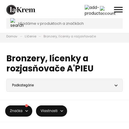
Domov
Líčenie
Bronzery, lícenky a rozjasňovače
Bronzery, lícenky a
rozjasňovače A'PIEU
Značka
Vlastnosti