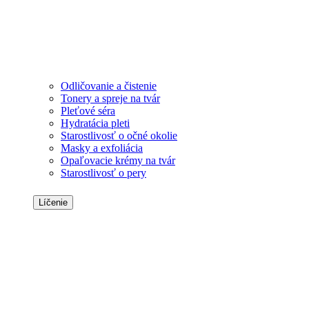
Odličovanie a čistenie
Tonery a spreje na tvár
Pleťové séra
Hydratácia pleti
Starostlivosť o očné okolie
Masky a exfoliácia
Opaľovacie krémy na tvár
Starostlivosť o pery
Líčenie