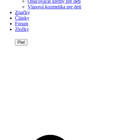
Opaľovacie krémy pre deti
Vlasová kozmetika pre deti
Značky
Články
Fórum
Zložky
Pleť