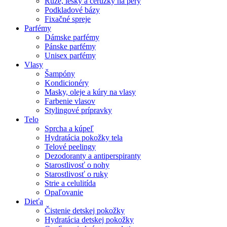
Rúže, lesky a ceruzky na pery
Podkladové bázy
Fixačné spreje
Parfémy
Dámske parfémy
Pánske parfémy
Unisex parfémy
Vlasy
Šampóny
Kondicionéry
Masky, oleje a kúry na vlasy
Farbenie vlasov
Stylingové prípravky
Telo
Sprcha a kúpeľ
Hydratácia pokožky tela
Telové peelingy
Dezodoranty a antiperspiranty
Starostlivosť o nohy
Starostlivosť o ruky
Strie a celulitída
Opaľovanie
Dieťa
Čistenie detskej pokožky
Hydratácia detskej pokožky