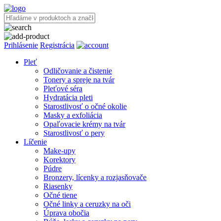
Prihlásenie
Registrácia
Pleť
Odličovanie a čistenie
Tonery a spreje na tvár
Pleťové séra
Hydratácia pleti
Starostlivosť o očné okolie
Masky a exfoliácia
Opaľovacie krémy na tvár
Starostlivosť o pery
Líčenie
Make-upy
Korektory
Púdre
Bronzery, lícenky a rozjasňovače
Riasenky
Očné tiene
Očné linky a ceruzky na oči
Úprava obočia