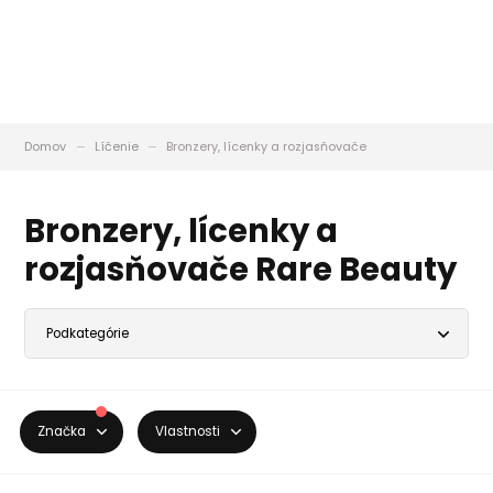
Domov
Líčenie
Bronzery, lícenky a rozjasňovače
Bronzery, lícenky a
rozjasňovače Rare Beauty
Značka
Vlastnosti