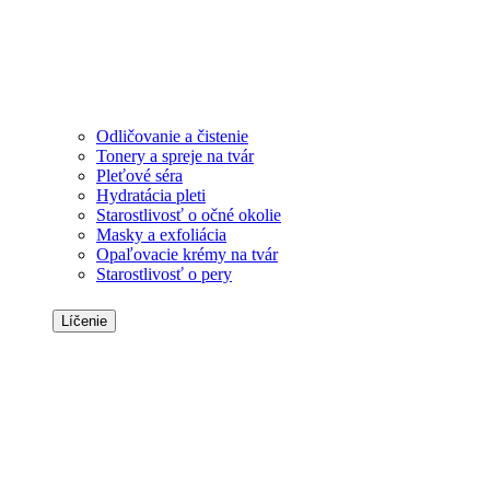
Odličovanie a čistenie
Tonery a spreje na tvár
Pleťové séra
Hydratácia pleti
Starostlivosť o očné okolie
Masky a exfoliácia
Opaľovacie krémy na tvár
Starostlivosť o pery
Líčenie