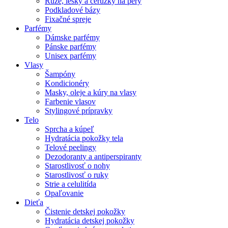
Rúže, lesky a ceruzky na pery
Podkladové bázy
Fixačné spreje
Parfémy
Dámske parfémy
Pánske parfémy
Unisex parfémy
Vlasy
Šampóny
Kondicionéry
Masky, oleje a kúry na vlasy
Farbenie vlasov
Stylingové prípravky
Telo
Sprcha a kúpeľ
Hydratácia pokožky tela
Telové peelingy
Dezodoranty a antiperspiranty
Starostlivosť o nohy
Starostlivosť o ruky
Strie a celulitída
Opaľovanie
Dieťa
Čistenie detskej pokožky
Hydratácia detskej pokožky