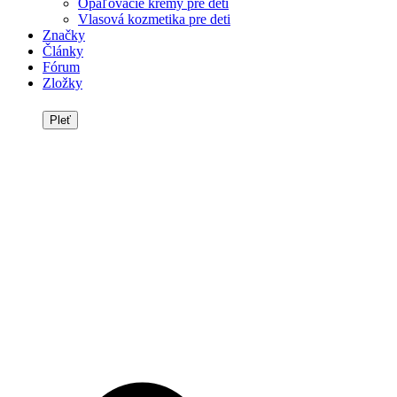
Opaľovacie krémy pre deti
Vlasová kozmetika pre deti
Značky
Články
Fórum
Zložky
Pleť