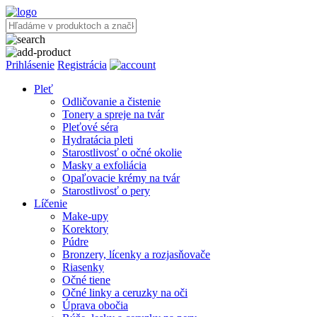
Prihlásenie
Registrácia
Pleť
Odličovanie a čistenie
Tonery a spreje na tvár
Pleťové séra
Hydratácia pleti
Starostlivosť o očné okolie
Masky a exfoliácia
Opaľovacie krémy na tvár
Starostlivosť o pery
Líčenie
Make-upy
Korektory
Púdre
Bronzery, lícenky a rozjasňovače
Riasenky
Očné tiene
Očné linky a ceruzky na oči
Úprava obočia