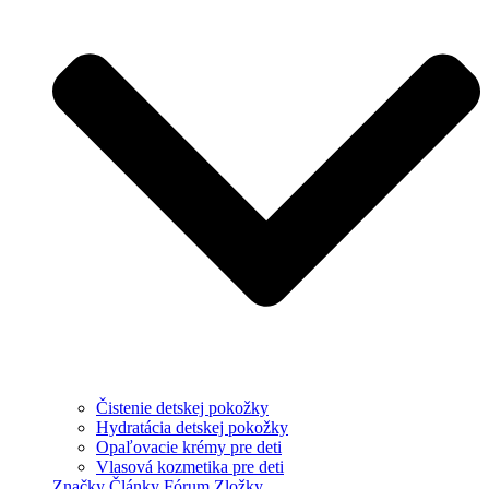
Čistenie detskej pokožky
Hydratácia detskej pokožky
Opaľovacie krémy pre deti
Vlasová kozmetika pre deti
Značky
Články
Fórum
Zložky