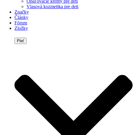
Opaľovacie krémy pre deti
Vlasová kozmetika pre deti
Značky
Články
Fórum
Zložky
Pleť