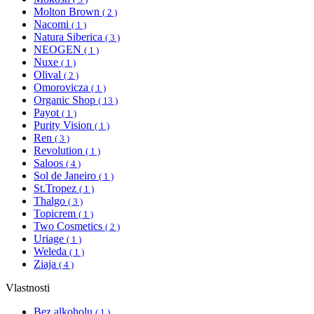
Molton Brown
( 2 )
Nacomi
( 1 )
Natura Siberica
( 3 )
NEOGEN
( 1 )
Nuxe
( 1 )
Olival
( 2 )
Omorovicza
( 1 )
Organic Shop
( 13 )
Payot
( 1 )
Purity Vision
( 1 )
Ren
( 3 )
Revolution
( 1 )
Saloos
( 4 )
Sol de Janeiro
( 1 )
St.Tropez
( 1 )
Thalgo
( 3 )
Topicrem
( 1 )
Two Cosmetics
( 2 )
Uriage
( 1 )
Weleda
( 1 )
Ziaja
( 4 )
Vlastnosti
Bez alkoholu
( 1 )