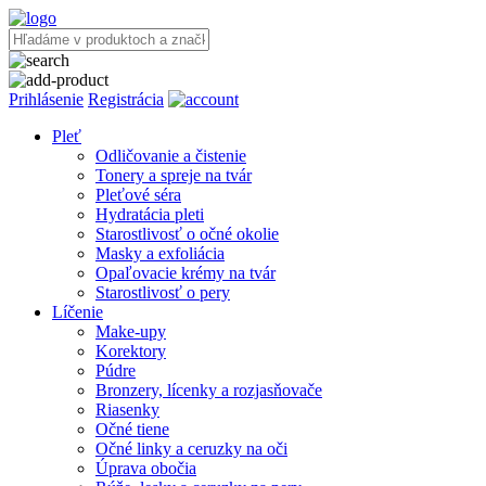
Prihlásenie
Registrácia
Pleť
Odličovanie a čistenie
Tonery a spreje na tvár
Pleťové séra
Hydratácia pleti
Starostlivosť o očné okolie
Masky a exfoliácia
Opaľovacie krémy na tvár
Starostlivosť o pery
Líčenie
Make-upy
Korektory
Púdre
Bronzery, lícenky a rozjasňovače
Riasenky
Očné tiene
Očné linky a ceruzky na oči
Úprava obočia