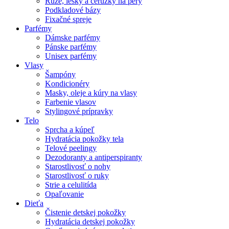
Rúže, lesky a ceruzky na pery
Podkladové bázy
Fixačné spreje
Parfémy
Dámske parfémy
Pánske parfémy
Unisex parfémy
Vlasy
Šampóny
Kondicionéry
Masky, oleje a kúry na vlasy
Farbenie vlasov
Stylingové prípravky
Telo
Sprcha a kúpeľ
Hydratácia pokožky tela
Telové peelingy
Dezodoranty a antiperspiranty
Starostlivosť o nohy
Starostlivosť o ruky
Strie a celulitída
Opaľovanie
Dieťa
Čistenie detskej pokožky
Hydratácia detskej pokožky