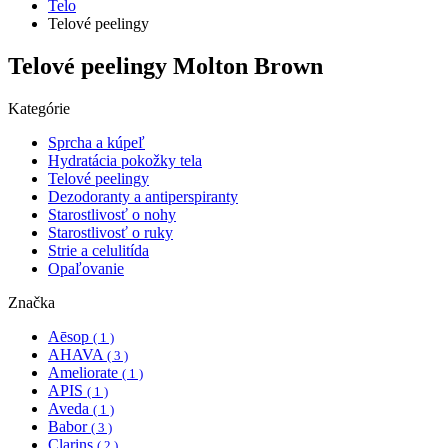
Telo
Telové peelingy
Telové peelingy Molton Brown
Kategórie
Sprcha a kúpeľ
Hydratácia pokožky tela
Telové peelingy
Dezodoranty a antiperspiranty
Starostlivosť o nohy
Starostlivosť o ruky
Strie a celulitída
Opaľovanie
Značka
Aēsop
( 1 )
AHAVA
( 3 )
Ameliorate
( 1 )
APIS
( 1 )
Aveda
( 1 )
Babor
( 3 )
Clarins
( 2 )