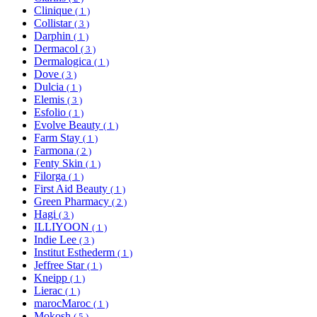
Clinique
( 1 )
Collistar
( 3 )
Darphin
( 1 )
Dermacol
( 3 )
Dermalogica
( 1 )
Dove
( 3 )
Dulcia
( 1 )
Elemis
( 3 )
Esfolio
( 1 )
Evolve Beauty
( 1 )
Farm Stay
( 1 )
Farmona
( 2 )
Fenty Skin
( 1 )
Filorga
( 1 )
First Aid Beauty
( 1 )
Green Pharmacy
( 2 )
Hagi
( 3 )
ILLIYOON
( 1 )
Indie Lee
( 3 )
Institut Esthederm
( 1 )
Jeffree Star
( 1 )
Kneipp
( 1 )
Lierac
( 1 )
marocMaroc
( 1 )
Mokosh
( 5 )