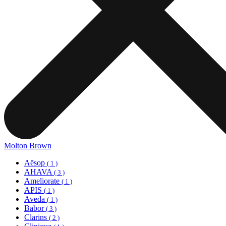
Molton Brown
Aēsop
( 1 )
AHAVA
( 3 )
Ameliorate
( 1 )
APIS
( 1 )
Aveda
( 1 )
Babor
( 3 )
Clarins
( 2 )