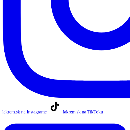
lakrem.sk na Instagrame
lakrem.sk na TikToku