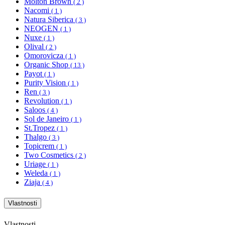
Molton Brown
( 2 )
Nacomi
( 1 )
Natura Siberica
( 3 )
NEOGEN
( 1 )
Nuxe
( 1 )
Olival
( 2 )
Omorovicza
( 1 )
Organic Shop
( 13 )
Payot
( 1 )
Purity Vision
( 1 )
Ren
( 3 )
Revolution
( 1 )
Saloos
( 4 )
Sol de Janeiro
( 1 )
St.Tropez
( 1 )
Thalgo
( 3 )
Topicrem
( 1 )
Two Cosmetics
( 2 )
Uriage
( 1 )
Weleda
( 1 )
Ziaja
( 4 )
Vlastnosti
Vlastnosti