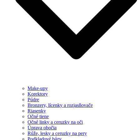
Make-upy
Korektory
Púdre
Bronzery, lícenky a rozjasňovače
Riasenky
Očné tiene
Očné linky a ceruzky na oči
Úprava obočia
Rúže, lesky a ceruzky na pery
Podkladové bázy