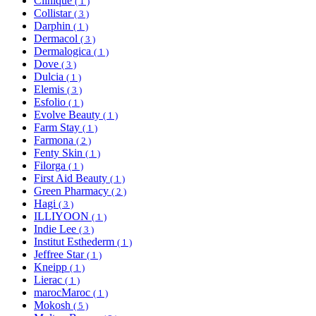
Clinique
( 1 )
Collistar
( 3 )
Darphin
( 1 )
Dermacol
( 3 )
Dermalogica
( 1 )
Dove
( 3 )
Dulcia
( 1 )
Elemis
( 3 )
Esfolio
( 1 )
Evolve Beauty
( 1 )
Farm Stay
( 1 )
Farmona
( 2 )
Fenty Skin
( 1 )
Filorga
( 1 )
First Aid Beauty
( 1 )
Green Pharmacy
( 2 )
Hagi
( 3 )
ILLIYOON
( 1 )
Indie Lee
( 3 )
Institut Esthederm
( 1 )
Jeffree Star
( 1 )
Kneipp
( 1 )
Lierac
( 1 )
marocMaroc
( 1 )
Mokosh
( 5 )