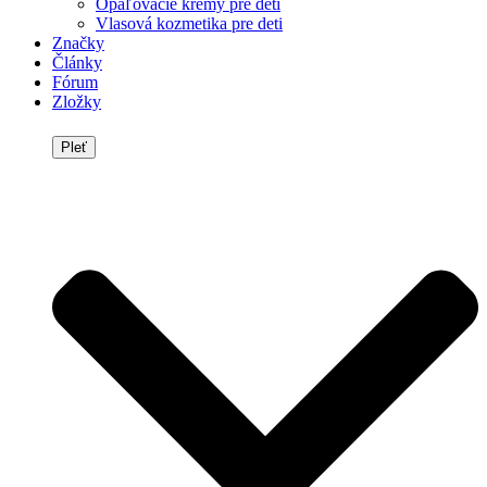
Opaľovacie krémy pre deti
Vlasová kozmetika pre deti
Značky
Články
Fórum
Zložky
Pleť