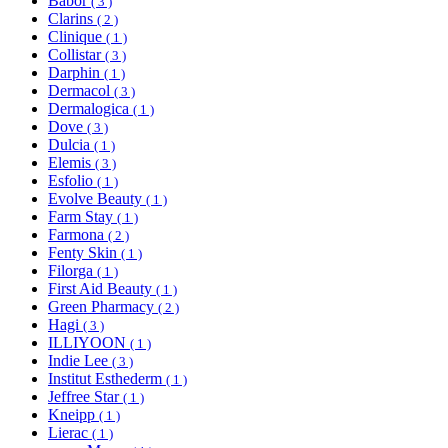
Babor
( 3 )
Clarins
( 2 )
Clinique
( 1 )
Collistar
( 3 )
Darphin
( 1 )
Dermacol
( 3 )
Dermalogica
( 1 )
Dove
( 3 )
Dulcia
( 1 )
Elemis
( 3 )
Esfolio
( 1 )
Evolve Beauty
( 1 )
Farm Stay
( 1 )
Farmona
( 2 )
Fenty Skin
( 1 )
Filorga
( 1 )
First Aid Beauty
( 1 )
Green Pharmacy
( 2 )
Hagi
( 3 )
ILLIYOON
( 1 )
Indie Lee
( 3 )
Institut Esthederm
( 1 )
Jeffree Star
( 1 )
Kneipp
( 1 )
Lierac
( 1 )