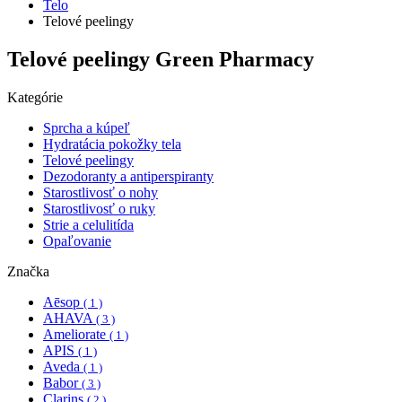
Telo
Telové peelingy
Telové peelingy Green Pharmacy
Kategórie
Sprcha a kúpeľ
Hydratácia pokožky tela
Telové peelingy
Dezodoranty a antiperspiranty
Starostlivosť o nohy
Starostlivosť o ruky
Strie a celulitída
Opaľovanie
Značka
Aēsop
( 1 )
AHAVA
( 3 )
Ameliorate
( 1 )
APIS
( 1 )
Aveda
( 1 )
Babor
( 3 )
Clarins
( 2 )