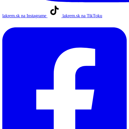
lakrem.sk na Instagrame
lakrem.sk na TikToku