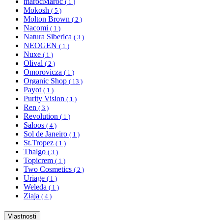
marocMaroc
( 1 )
Mokosh
( 5 )
Molton Brown
( 2 )
Nacomi
( 1 )
Natura Siberica
( 3 )
NEOGEN
( 1 )
Nuxe
( 1 )
Olival
( 2 )
Omorovicza
( 1 )
Organic Shop
( 13 )
Payot
( 1 )
Purity Vision
( 1 )
Ren
( 3 )
Revolution
( 1 )
Saloos
( 4 )
Sol de Janeiro
( 1 )
St.Tropez
( 1 )
Thalgo
( 3 )
Topicrem
( 1 )
Two Cosmetics
( 2 )
Uriage
( 1 )
Weleda
( 1 )
Ziaja
( 4 )
Vlastnosti