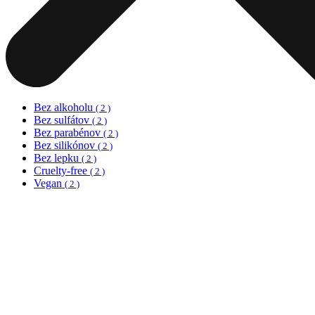
Bez alkoholu
( 2 )
Bez sulfátov
( 2 )
Bez parabénov
( 2 )
Bez silikónov
( 2 )
Bez lepku
( 2 )
Cruelty-free
( 2 )
Vegan
( 2 )