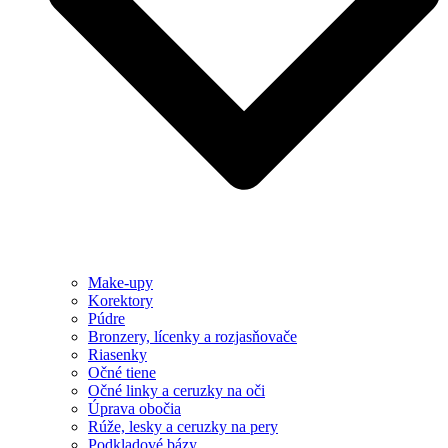
Make-upy
Korektory
Púdre
Bronzery, lícenky a rozjasňovače
Riasenky
Očné tiene
Očné linky a ceruzky na oči
Úprava obočia
Rúže, lesky a ceruzky na pery
Podkladové bázy