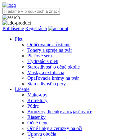
Prihlásenie
Registrácia
Pleť
Odličovanie a čistenie
Tonery a spreje na tvár
Pleťové séra
Hydratácia pleti
Starostlivosť o očné okolie
Masky a exfoliácia
Opaľovacie krémy na tvár
Starostlivosť o pery
Líčenie
Make-upy
Korektory
Púdre
Bronzery, lícenky a rozjasňovače
Riasenky
Očné tiene
Očné linky a ceruzky na oči
Úprava obočia