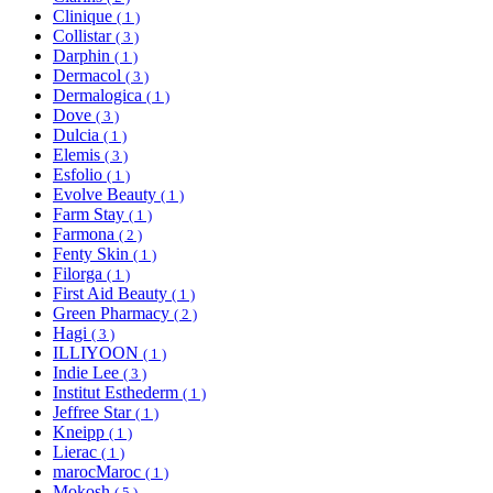
Clinique
( 1 )
Collistar
( 3 )
Darphin
( 1 )
Dermacol
( 3 )
Dermalogica
( 1 )
Dove
( 3 )
Dulcia
( 1 )
Elemis
( 3 )
Esfolio
( 1 )
Evolve Beauty
( 1 )
Farm Stay
( 1 )
Farmona
( 2 )
Fenty Skin
( 1 )
Filorga
( 1 )
First Aid Beauty
( 1 )
Green Pharmacy
( 2 )
Hagi
( 3 )
ILLIYOON
( 1 )
Indie Lee
( 3 )
Institut Esthederm
( 1 )
Jeffree Star
( 1 )
Kneipp
( 1 )
Lierac
( 1 )
marocMaroc
( 1 )
Mokosh
( 5 )