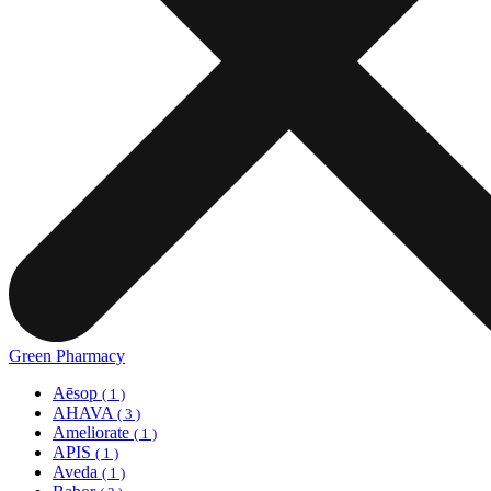
Green Pharmacy
Aēsop
( 1 )
AHAVA
( 3 )
Ameliorate
( 1 )
APIS
( 1 )
Aveda
( 1 )