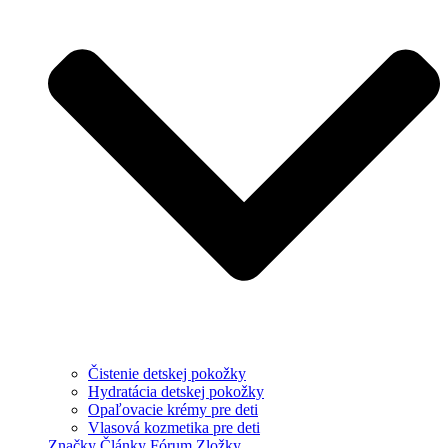
Čistenie detskej pokožky
Hydratácia detskej pokožky
Opaľovacie krémy pre deti
Vlasová kozmetika pre deti
Značky
Články
Fórum
Zložky