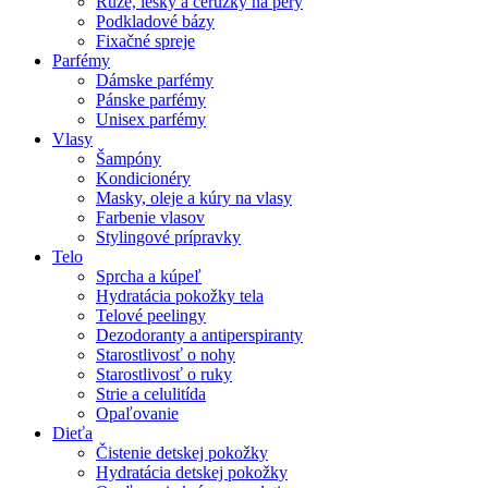
Rúže, lesky a ceruzky na pery
Podkladové bázy
Fixačné spreje
Parfémy
Dámske parfémy
Pánske parfémy
Unisex parfémy
Vlasy
Šampóny
Kondicionéry
Masky, oleje a kúry na vlasy
Farbenie vlasov
Stylingové prípravky
Telo
Sprcha a kúpeľ
Hydratácia pokožky tela
Telové peelingy
Dezodoranty a antiperspiranty
Starostlivosť o nohy
Starostlivosť o ruky
Strie a celulitída
Opaľovanie
Dieťa
Čistenie detskej pokožky
Hydratácia detskej pokožky