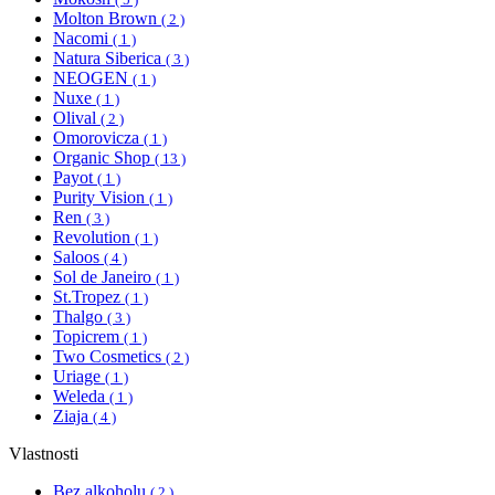
Molton Brown
( 2 )
Nacomi
( 1 )
Natura Siberica
( 3 )
NEOGEN
( 1 )
Nuxe
( 1 )
Olival
( 2 )
Omorovicza
( 1 )
Organic Shop
( 13 )
Payot
( 1 )
Purity Vision
( 1 )
Ren
( 3 )
Revolution
( 1 )
Saloos
( 4 )
Sol de Janeiro
( 1 )
St.Tropez
( 1 )
Thalgo
( 3 )
Topicrem
( 1 )
Two Cosmetics
( 2 )
Uriage
( 1 )
Weleda
( 1 )
Ziaja
( 4 )
Vlastnosti
Bez alkoholu
( 2 )