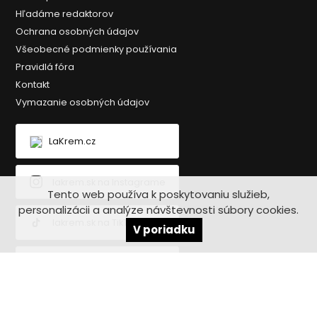
Hľadáme redaktorov
Ochrana osobných údajov
Všeobecné podmienky používania
Pravidlá fóra
Kontakt
Vymazanie osobných údajov
LaKrem.cz
lakrem.sk na Instagrame
Tento web používa k poskytovaniu služieb,
personalizácii a analýze návštevnosti súbory cookies.
lakrem.sk na TikToku
V poriadku
lakrem.sk na Facebooku
Copyright © 2020-2026 Lakrem.sk - Všetky práva vyhradené