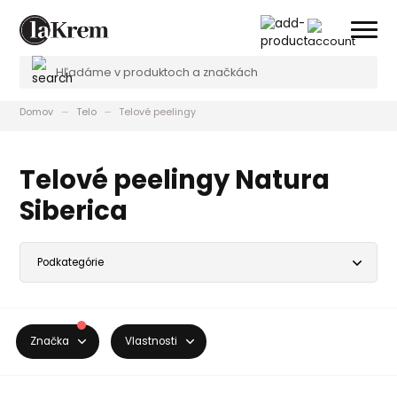
Domov
Telo
Telové peelingy
Telové peelingy Natura
Siberica
Značka
Vlastnosti