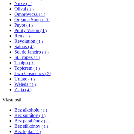
Nuxe
( 1 )
Olival
( 2 )
Omorovicza
( 1 )
Organic Shop
( 13 )
Payot
( 1 )
Purity Vision
( 1 )
Ren
( 3 )
Revolution
( 1 )
Saloos
( 4 )
Sol de Janeiro
( 1 )
St.Tropez
( 1 )
Thalgo
( 3 )
Topicrem
( 1 )
Two Cosmetics
( 2 )
Uriage
( 1 )
Weleda
( 1 )
Ziaja
( 4 )
Vlastnosti
Bez alkoholu
( 1 )
Bez sulfátov
( 1 )
Bez parabénov
( 1 )
Bez silikónov
( 1 )
Bez lepku
( 1 )