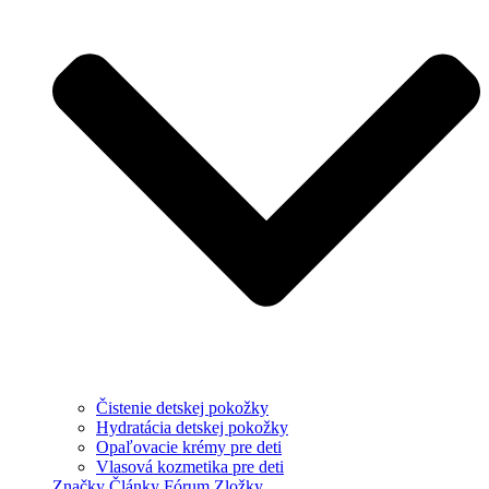
Čistenie detskej pokožky
Hydratácia detskej pokožky
Opaľovacie krémy pre deti
Vlasová kozmetika pre deti
Značky
Články
Fórum
Zložky