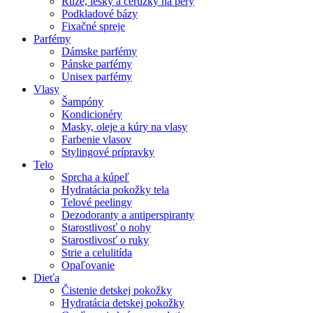
Rúže, lesky a ceruzky na pery
Podkladové bázy
Fixačné spreje
Parfémy
Dámske parfémy
Pánske parfémy
Unisex parfémy
Vlasy
Šampóny
Kondicionéry
Masky, oleje a kúry na vlasy
Farbenie vlasov
Stylingové prípravky
Telo
Sprcha a kúpeľ
Hydratácia pokožky tela
Telové peelingy
Dezodoranty a antiperspiranty
Starostlivosť o nohy
Starostlivosť o ruky
Strie a celulitída
Opaľovanie
Dieťa
Čistenie detskej pokožky
Hydratácia detskej pokožky