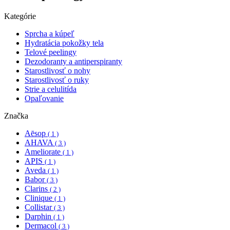
Kategórie
Sprcha a kúpeľ
Hydratácia pokožky tela
Telové peelingy
Dezodoranty a antiperspiranty
Starostlivosť o nohy
Starostlivosť o ruky
Strie a celulitída
Opaľovanie
Značka
Aēsop
( 1 )
AHAVA
( 3 )
Ameliorate
( 1 )
APIS
( 1 )
Aveda
( 1 )
Babor
( 3 )
Clarins
( 2 )
Clinique
( 1 )
Collistar
( 3 )
Darphin
( 1 )
Dermacol
( 3 )