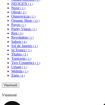
NEOGEN
( 1 )
Nuxe
( 1 )
Olival
( 2 )
Omorovicza
( 1 )
Organic Shop
( 13 )
Payot
( 1 )
Purity Vision
( 1 )
Ren
( 3 )
Revolution
( 1 )
Saloos
( 4 )
Sol de Janeiro
( 1 )
St.Tropez
( 1 )
Thalgo
( 3 )
Topicrem
( 1 )
Two Cosmetics
( 2 )
Uriage
( 1 )
Weleda
( 1 )
Ziaja
( 4 )
Vlastnosti
Vlastnosti