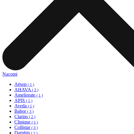
Nacomi
Aēsop
( 1 )
AHAVA
( 3 )
Ameliorate
( 1 )
APIS
( 1 )
Aveda
( 1 )
Babor
( 3 )
Clarins
( 2 )
Clinique
( 1 )
Collistar
( 3 )
Darphin
( 1 )