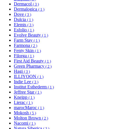
Dermacol
( 3 )
Dermalogica
( 1 )
Dove
( 3 )
Dulcia
( 1 )
Elemis
( 3 )
Esfolio
( 1 )
Evolve Beauty
( 1 )
Farm Stay
( 1 )
Farmona
( 2 )
Fenty Skin
( 1 )
Filorga
( 1 )
First Aid Beauty
( 1 )
Green Pharmacy
( 2 )
Hagi
( 3 )
ILLIYOON
( 1 )
Indie Lee
( 3 )
Institut Esthederm
( 1 )
Jeffree Star
( 1 )
Kneipp
( 1 )
Lierac
( 1 )
marocMaroc
( 1 )
Mokosh
( 5 )
Molton Brown
( 2 )
Nacomi
( 1 )
Natura Siberica
( 3 )