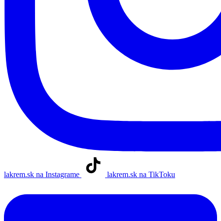
lakrem.sk na Instagrame
lakrem.sk na TikToku