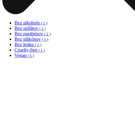
Bez alkoholu
( 1 )
Bez sulfátov
( 1 )
Bez parabénov
( 1 )
Bez silikónov
( 1 )
Bez lepku
( 1 )
Cruelty-free
( 1 )
Vegan
( 1 )