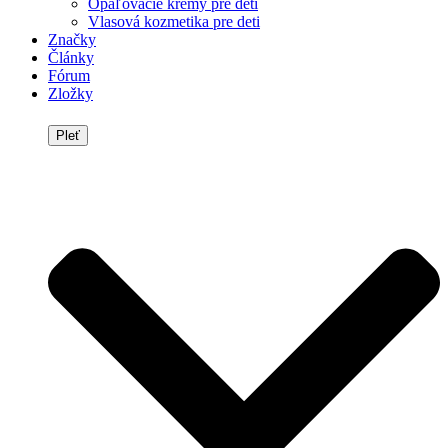
Opaľovacie krémy pre deti
Vlasová kozmetika pre deti
Značky
Články
Fórum
Zložky
Pleť