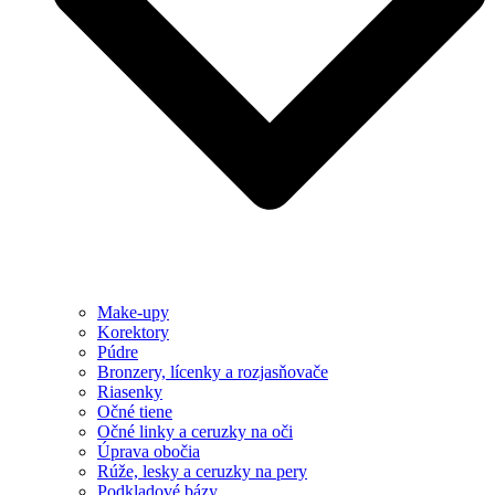
Make-upy
Korektory
Púdre
Bronzery, lícenky a rozjasňovače
Riasenky
Očné tiene
Očné linky a ceruzky na oči
Úprava obočia
Rúže, lesky a ceruzky na pery
Podkladové bázy