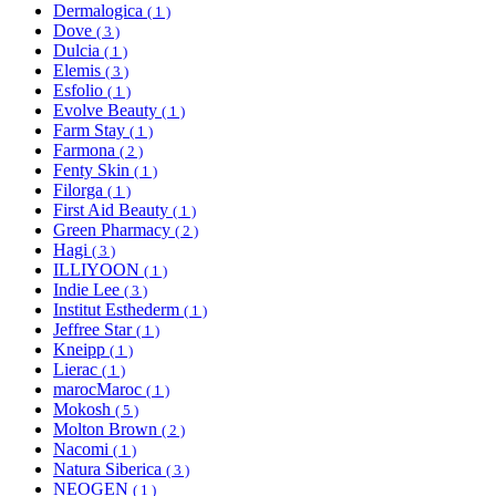
Dermalogica
( 1 )
Dove
( 3 )
Dulcia
( 1 )
Elemis
( 3 )
Esfolio
( 1 )
Evolve Beauty
( 1 )
Farm Stay
( 1 )
Farmona
( 2 )
Fenty Skin
( 1 )
Filorga
( 1 )
First Aid Beauty
( 1 )
Green Pharmacy
( 2 )
Hagi
( 3 )
ILLIYOON
( 1 )
Indie Lee
( 3 )
Institut Esthederm
( 1 )
Jeffree Star
( 1 )
Kneipp
( 1 )
Lierac
( 1 )
marocMaroc
( 1 )
Mokosh
( 5 )
Molton Brown
( 2 )
Nacomi
( 1 )
Natura Siberica
( 3 )
NEOGEN
( 1 )