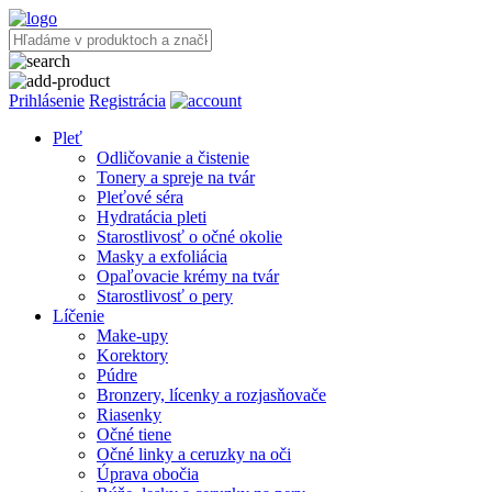
Prihlásenie
Registrácia
Pleť
Odličovanie a čistenie
Tonery a spreje na tvár
Pleťové séra
Hydratácia pleti
Starostlivosť o očné okolie
Masky a exfoliácia
Opaľovacie krémy na tvár
Starostlivosť o pery
Líčenie
Make-upy
Korektory
Púdre
Bronzery, lícenky a rozjasňovače
Riasenky
Očné tiene
Očné linky a ceruzky na oči
Úprava obočia