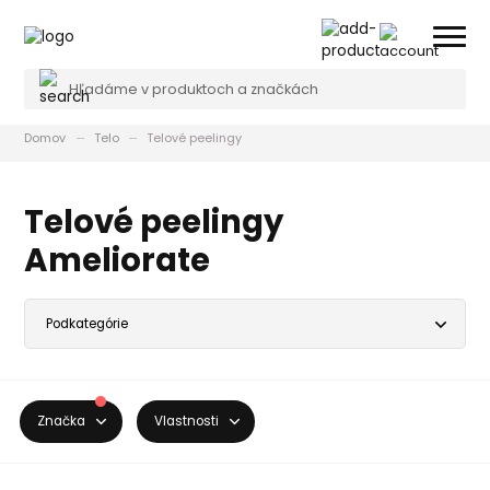
Domov
Telo
Telové peelingy
Telové peelingy
Ameliorate
Značka
Vlastnosti