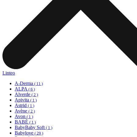
Linteo
A-Derma
( 11 )
ALPA
( 6 )
Alverde
( 2 )
Apivita
( 1 )
Astrid
( 1 )
Avène
( 2 )
Avon
( 1 )
BABÉ
( 1 )
BabyBaby Soft
( 1 )
Babylove
( 29 )