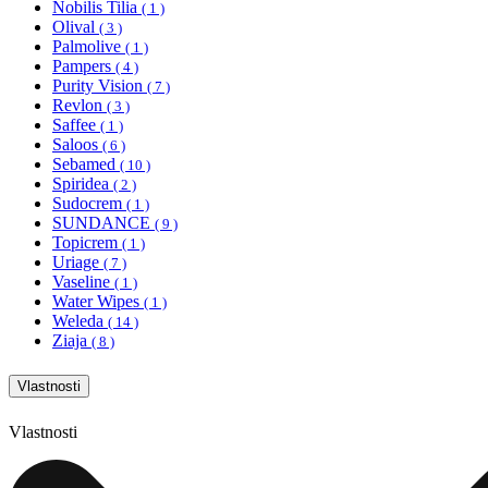
Nobilis Tilia
( 1 )
Olival
( 3 )
Palmolive
( 1 )
Pampers
( 4 )
Purity Vision
( 7 )
Revlon
( 3 )
Saffee
( 1 )
Saloos
( 6 )
Sebamed
( 10 )
Spiridea
( 2 )
Sudocrem
( 1 )
SUNDANCE
( 9 )
Topicrem
( 1 )
Uriage
( 7 )
Vaseline
( 1 )
Water Wipes
( 1 )
Weleda
( 14 )
Ziaja
( 8 )
Vlastnosti
Vlastnosti