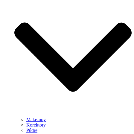
Make-upy
Korektory
Púdre