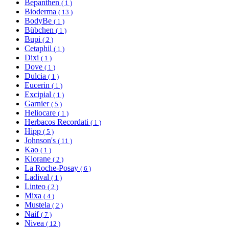
Bepanthen
( 1 )
Bioderma
( 13 )
BodyBe
( 1 )
Bübchen
( 1 )
Bupi
( 2 )
Cetaphil
( 1 )
Dixi
( 1 )
Dove
( 1 )
Dulcia
( 1 )
Eucerin
( 1 )
Excipial
( 1 )
Garnier
( 5 )
Heliocare
( 1 )
Herbacos Recordati
( 1 )
Hipp
( 5 )
Johnson's
( 11 )
Kao
( 1 )
Klorane
( 2 )
La Roche-Posay
( 6 )
Ladival
( 1 )
Linteo
( 2 )
Mixa
( 4 )
Mustela
( 2 )
Naif
( 7 )
Nivea
( 12 )