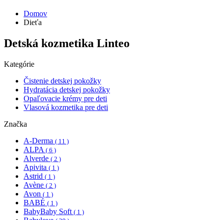
Domov
Dieťa
Detská kozmetika Linteo
Kategórie
Čistenie detskej pokožky
Hydratácia detskej pokožky
Opaľovacie krémy pre deti
Vlasová kozmetika pre deti
Značka
A-Derma
( 11 )
ALPA
( 6 )
Alverde
( 2 )
Apivita
( 1 )
Astrid
( 1 )
Avène
( 2 )
Avon
( 1 )
BABÉ
( 1 )
BabyBaby Soft
( 1 )