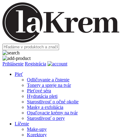
Prihlásenie
Registrácia
Pleť
Odličovanie a čistenie
Tonery a spreje na tvár
Pleťové séra
Hydratácia pleti
Starostlivosť o očné okolie
Masky a exfoliácia
Opaľovacie krémy na tvár
Starostlivosť o pery
Líčenie
Make-upy
Korektory