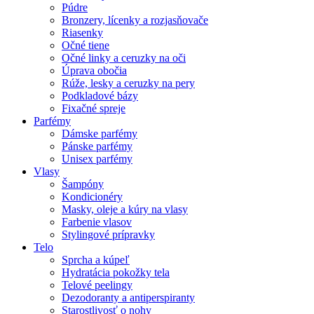
Púdre
Bronzery, lícenky a rozjasňovače
Riasenky
Očné tiene
Očné linky a ceruzky na oči
Úprava obočia
Rúže, lesky a ceruzky na pery
Podkladové bázy
Fixačné spreje
Parfémy
Dámske parfémy
Pánske parfémy
Unisex parfémy
Vlasy
Šampóny
Kondicionéry
Masky, oleje a kúry na vlasy
Farbenie vlasov
Stylingové prípravky
Telo
Sprcha a kúpeľ
Hydratácia pokožky tela
Telové peelingy
Dezodoranty a antiperspiranty
Starostlivosť o nohy