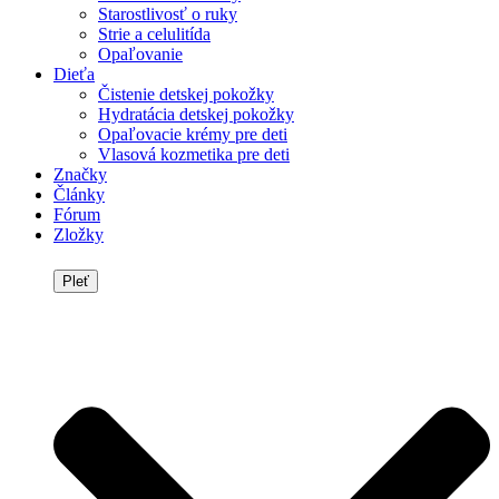
Starostlivosť o ruky
Strie a celulitída
Opaľovanie
Dieťa
Čistenie detskej pokožky
Hydratácia detskej pokožky
Opaľovacie krémy pre deti
Vlasová kozmetika pre deti
Značky
Články
Fórum
Zložky
Pleť