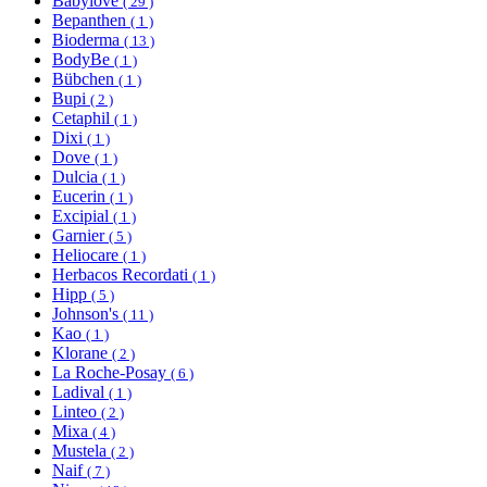
Babylove
( 29 )
Bepanthen
( 1 )
Bioderma
( 13 )
BodyBe
( 1 )
Bübchen
( 1 )
Bupi
( 2 )
Cetaphil
( 1 )
Dixi
( 1 )
Dove
( 1 )
Dulcia
( 1 )
Eucerin
( 1 )
Excipial
( 1 )
Garnier
( 5 )
Heliocare
( 1 )
Herbacos Recordati
( 1 )
Hipp
( 5 )
Johnson's
( 11 )
Kao
( 1 )
Klorane
( 2 )
La Roche-Posay
( 6 )
Ladival
( 1 )
Linteo
( 2 )
Mixa
( 4 )
Mustela
( 2 )
Naif
( 7 )