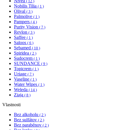
Nivea
( 12 )
Nobilis Tilia
( 1 )
Olival
( 3 )
Palmolive
( 1 )
Pampers
( 4 )
Purity Vision
( 7 )
Revlon
( 3 )
Saffee
( 1 )
Saloos
( 6 )
Sebamed
( 10 )
Spiridea
( 2 )
Sudocrem
( 1 )
SUNDANCE
( 9 )
Topicrem
( 1 )
Uriage
( 7 )
Vaseline
( 1 )
Water Wipes
( 1 )
Weleda
( 14 )
Ziaja
( 8 )
Vlastnosti
Bez alkoholu
( 2 )
Bez sulfátov
( 2 )
Bez parabénov
( 2 )