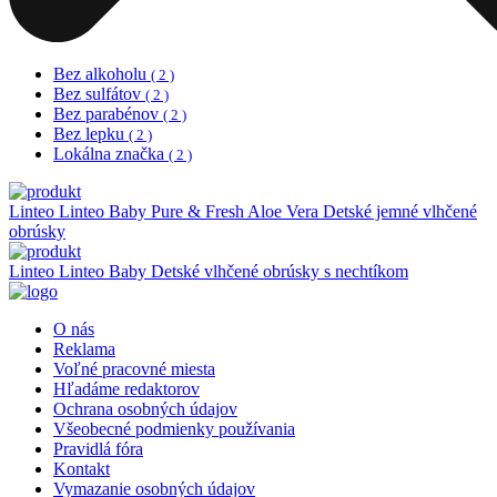
Bez alkoholu
( 2 )
Bez sulfátov
( 2 )
Bez parabénov
( 2 )
Bez lepku
( 2 )
Lokálna značka
( 2 )
Linteo
Linteo Baby Pure & Fresh Aloe Vera Detské jemné vlhčené
obrúsky
Linteo
Linteo Baby Detské vlhčené obrúsky s nechtíkom
O nás
Reklama
Voľné pracovné miesta
Hľadáme redaktorov
Ochrana osobných údajov
Všeobecné podmienky používania
Pravidlá fóra
Kontakt
Vymazanie osobných údajov