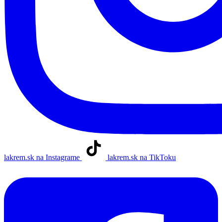
lakrem.sk na Instagrame
lakrem.sk na TikToku