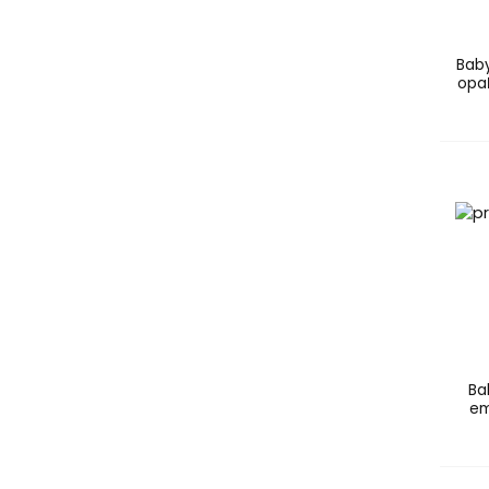
Nobilis Tilia
( 1 )
Olival
( 3 )
Baby
Palmolive
( 1 )
opaľ
Pampers
( 4 )
Purity Vision
( 7 )
Revlon
( 3 )
Saffee
( 1 )
Saloos
( 6 )
Sebamed
( 10 )
Spiridea
( 2 )
Sudocrem
( 1 )
SUNDANCE
( 9 )
Topicrem
( 1 )
Uriage
( 7 )
Vaseline
( 1 )
Water Wipes
( 1 )
Ba
em
Weleda
( 14 )
Ziaja
( 8 )