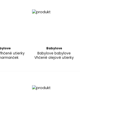
bylove
Babylove
lhčené utierky
Babylove babylove
 harmanček
Vhčené olejové utierky