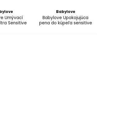
bylove
Babylove
ve Umývací
Babylove Upokojujúca
tra Sensitive
pena do kúpeľa sensitive