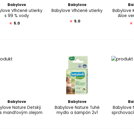
Babylove
Babylove
Ba
love Vlhčené utierky
Babylove Vlhčené utierky
Babylove 
s 99 % vody
Aloe ve
★
5.0
★
5.0
★
Babylove
Babylove
Ba
ylove Nature Detský
Babylove Nature Tuhé
Babylove 
j s mandľovým olejom
mydlo a šampón 2v1
sprchovací