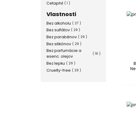
Cetaphil
( 1 )
Dixi
( 1 )
Vlastnosti
Dove
( 1 )
Bez alkoholu
( 27 )
Dulcia
( 1 )
Bez sulfátov
( 29 )
Eucerin
( 1 )
Bez parabénov
( 29 )
Excipial
( 1 )
Bez silikónov
( 29 )
Garnier
( 5 )
Bez parfumácie a
Heliocare
( 1 )
( 16 )
esenc. olejov
Herbacos Recordati
( 1 )
B
Bez lepku
( 29 )
Hipp
( 5 )
Ne
Cruelty-free
( 29 )
Johnson's
( 11 )
Kao
( 1 )
Klorane
( 2 )
La Roche-Posay
( 6 )
Ladival
( 1 )
Linteo
( 2 )
Mixa
( 4 )
Mustela
( 2 )
Naif
( 7 )
Nivea
( 12 )