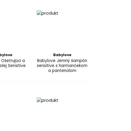
bylove
Babylove
 Ošetrujúci a
Babylove Jemný šampón
lej Sensitive
sensitive s harmančekom
a pantenolom