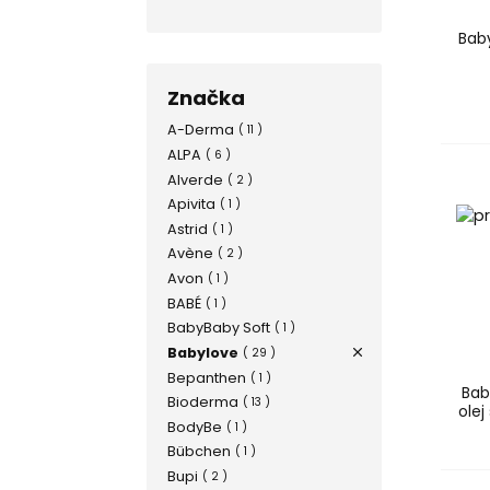
Baby
Značka
A-Derma
( 11 )
ALPA
( 6 )
Alverde
( 2 )
Apivita
( 1 )
Astrid
( 1 )
Avène
( 2 )
Avon
( 1 )
BABÉ
( 1 )
BabyBaby Soft
( 1 )
Babylove
( 29 )
Bepanthen
( 1 )
Bab
Bioderma
( 13 )
ole
BodyBe
( 1 )
Bübchen
( 1 )
Bupi
( 2 )