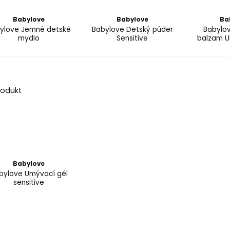
Babylove
Babylove
Ba
ylove Jemné detské
Babylove Detský púder
Babylo
mydlo
Sensitive
balzam Ul
Babylove
bylove Umývací gél
sensitive