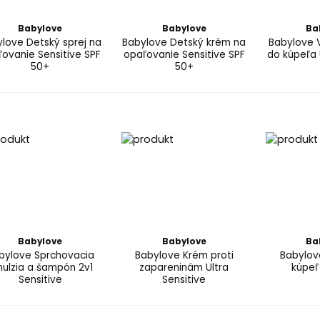
Babylove
Babylove
Ba
love Detský sprej na
Babylove Detský krém na
Babylove 
ovanie Sensitive SPF
opaľovanie Sensitive SPF
do kúpeľa 
50+
50+
Babylove
Babylove
Ba
bylove Sprchovacia
Babylove Krém proti
Babylov
ulzia a šampón 2v1
zapareninám Ultra
kúpeľ
Sensitive
Sensitive