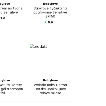
bylove
Babylove
Krém na tvár s
Babylove Tyčinka na
ra Sensitive
opaľovanie Sensitive
SPF50
3.0
★
5.0
bylove
Babylove
Nature Detský
Weleda Baby Derma
 gél a šampón
Detské upokojujúce
2v1
telové mlieko