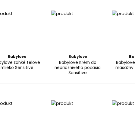
Babylove
Babylove
Ba
bylove Ľahké telové
Babylove Krém do
Babylove
mlieko Sensitive
nepriaznivého počasia
masážny o
Sensitive