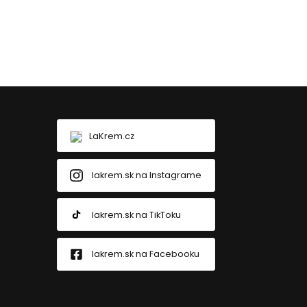
LaKrem.cz
lakrem.sk na Instagrame
lakrem.sk na TikToku
lakrem.sk na Facebooku