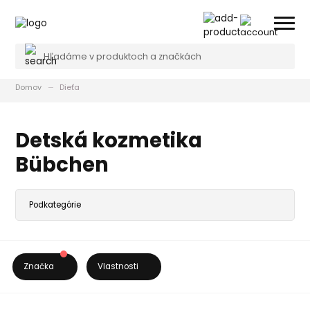
Domov
Dieťa
Detská kozmetika
Bübchen
Značka
Vlastnosti