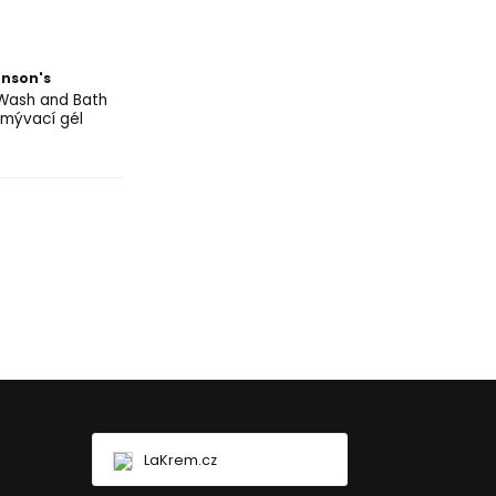
nson's
Wash and Bath
mývací gél
LaKrem.cz