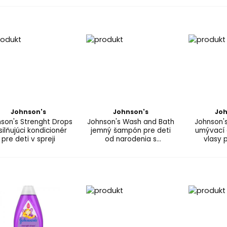
Johnson's
Johnson's
Joh
son's Strenght Drops
Johnson's Wash and Bath
Johnson'
ilňujúci kondicionér
jemný šampón pre deti
umývací 
pre deti v spreji
od narodenia s
vlasy 
harmančekom
nar