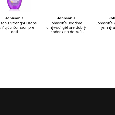
Johnson's
Johnson's
Joh
son's Strenght Drops
Johnson's Bedtime
Johnson's 
ilňujúci šampón pre
umývací gél pre dobrý
jemný u
deti
spánok na detskú
pokožku