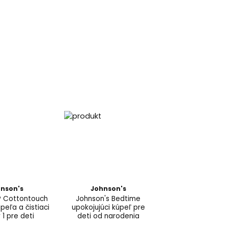
nson's
Johnson's
® Cottontouch
Johnson's Bedtime
peľa a čistiaci
upokojujúci kúpeľ pre
 1 pre deti
deti od narodenia