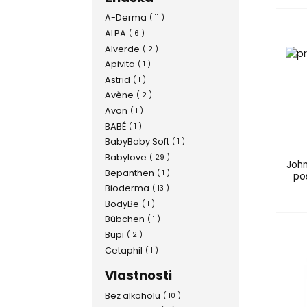
A-Derma
( 11 )
ALPA
( 6 )
Alverde
( 2 )
Apivita
( 1 )
Astrid
( 1 )
Avène
( 2 )
Avon
( 1 )
BABÉ
( 1 )
BabyBaby Soft
( 1 )
Babylove
( 29 )
John
Bepanthen
( 1 )
pos
Bioderma
( 13 )
BodyBe
( 1 )
Bübchen
( 1 )
Bupi
( 2 )
Cetaphil
( 1 )
Dixi
( 1 )
Vlastnosti
Dove
( 1 )
Bez alkoholu
( 10 )
Dulcia
( 1 )