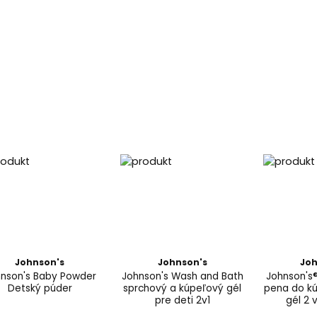
Johnson's
Johnson's
Joh
nson's Baby Powder
Johnson's Wash and Bath
Johnson's
Detský púder
sprchový a kúpeľový gél
pena do kú
pre deti 2v1
gél 2 v