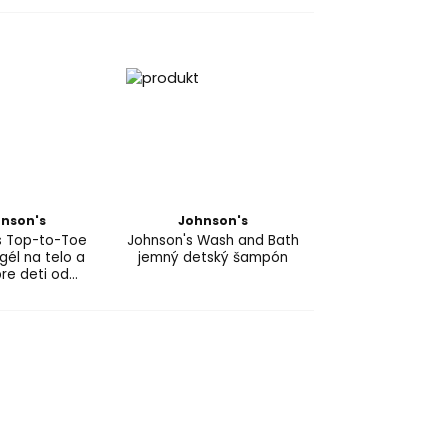
nson's
Johnson's
s Top-to-Toe
Johnson's Wash and Bath
gél na telo a
jemný detský šampón
pre deti od
odenia