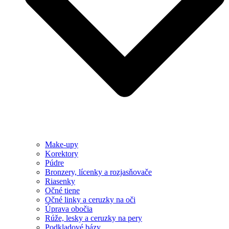
Make-upy
Korektory
Púdre
Bronzery, lícenky a rozjasňovače
Riasenky
Očné tiene
Očné linky a ceruzky na oči
Úprava obočia
Rúže, lesky a ceruzky na pery
Podkladové bázy