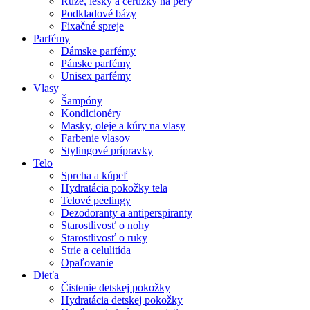
Rúže, lesky a ceruzky na pery
Podkladové bázy
Fixačné spreje
Parfémy
Dámske parfémy
Pánske parfémy
Unisex parfémy
Vlasy
Šampóny
Kondicionéry
Masky, oleje a kúry na vlasy
Farbenie vlasov
Stylingové prípravky
Telo
Sprcha a kúpeľ
Hydratácia pokožky tela
Telové peelingy
Dezodoranty a antiperspiranty
Starostlivosť o nohy
Starostlivosť o ruky
Strie a celulitída
Opaľovanie
Dieťa
Čistenie detskej pokožky
Hydratácia detskej pokožky