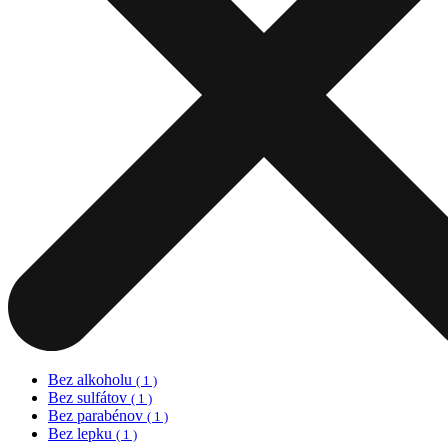
Bez alkoholu
( 1 )
Bez sulfátov
( 1 )
Bez parabénov
( 1 )
Bez lepku
( 1 )