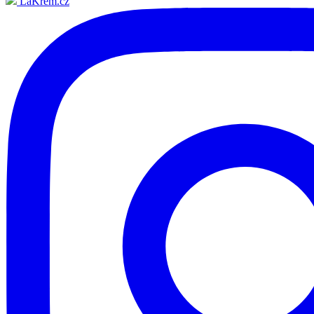
LaKrem.cz