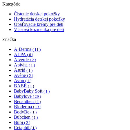
Kategórie
Čistenie detskej pokožky
Hydratácia detskej pokožky
Opaľovacie krémy pre deti
Vlasová kozmetika pre deti
Značka
A-Derma
( 11 )
ALPA
( 6 )
Alverde
( 2 )
Apivita
( 1 )
Astrid
( 1 )
Avène
( 2 )
Avon
( 1 )
BABÉ
( 1 )
BabyBaby Soft
( 1 )
Babylove
( 29 )
Bepanthen
( 1 )
Bioderma
( 13 )
BodyBe
( 1 )
Bübchen
( 1 )
Bupi
( 2 )
Cetaphil
( 1 )