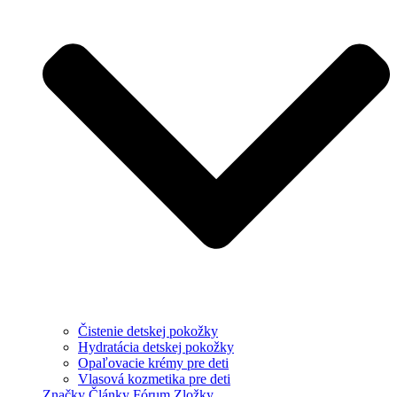
Čistenie detskej pokožky
Hydratácia detskej pokožky
Opaľovacie krémy pre deti
Vlasová kozmetika pre deti
Značky
Články
Fórum
Zložky