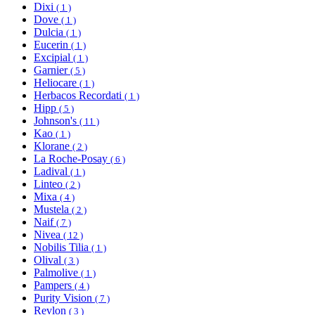
Dixi
( 1 )
Dove
( 1 )
Dulcia
( 1 )
Eucerin
( 1 )
Excipial
( 1 )
Garnier
( 5 )
Heliocare
( 1 )
Herbacos Recordati
( 1 )
Hipp
( 5 )
Johnson's
( 11 )
Kao
( 1 )
Klorane
( 2 )
La Roche-Posay
( 6 )
Ladival
( 1 )
Linteo
( 2 )
Mixa
( 4 )
Mustela
( 2 )
Naif
( 7 )
Nivea
( 12 )
Nobilis Tilia
( 1 )
Olival
( 3 )
Palmolive
( 1 )
Pampers
( 4 )
Purity Vision
( 7 )
Revlon
( 3 )