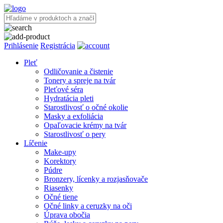
Prihlásenie
Registrácia
Pleť
Odličovanie a čistenie
Tonery a spreje na tvár
Pleťové séra
Hydratácia pleti
Starostlivosť o očné okolie
Masky a exfoliácia
Opaľovacie krémy na tvár
Starostlivosť o pery
Líčenie
Make-upy
Korektory
Púdre
Bronzery, lícenky a rozjasňovače
Riasenky
Očné tiene
Očné linky a ceruzky na oči
Úprava obočia