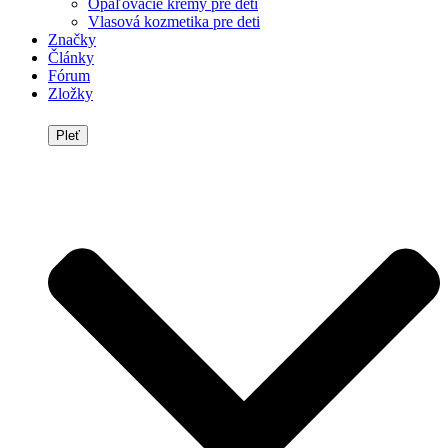
Opaľovacie krémy pre deti
Vlasová kozmetika pre deti
Značky
Články
Fórum
Zložky
Pleť