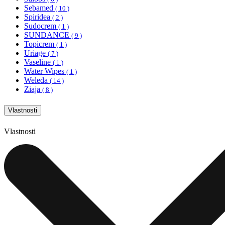
Sebamed
( 10 )
Spiridea
( 2 )
Sudocrem
( 1 )
SUNDANCE
( 9 )
Topicrem
( 1 )
Uriage
( 7 )
Vaseline
( 1 )
Water Wipes
( 1 )
Weleda
( 14 )
Ziaja
( 8 )
Vlastnosti
Vlastnosti