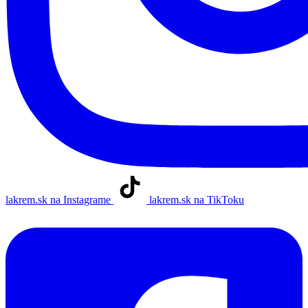
lakrem.sk na Instagrame
lakrem.sk na TikToku