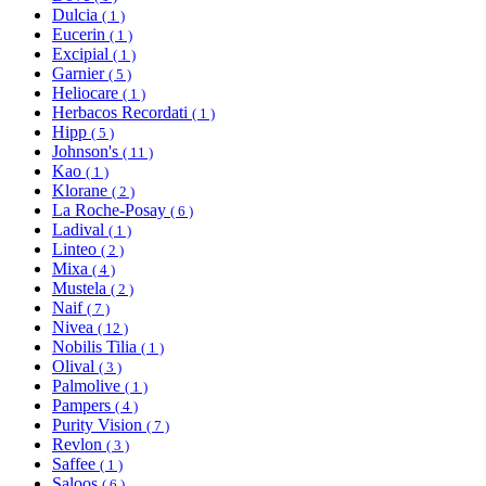
Dulcia
( 1 )
Eucerin
( 1 )
Excipial
( 1 )
Garnier
( 5 )
Heliocare
( 1 )
Herbacos Recordati
( 1 )
Hipp
( 5 )
Johnson's
( 11 )
Kao
( 1 )
Klorane
( 2 )
La Roche-Posay
( 6 )
Ladival
( 1 )
Linteo
( 2 )
Mixa
( 4 )
Mustela
( 2 )
Naif
( 7 )
Nivea
( 12 )
Nobilis Tilia
( 1 )
Olival
( 3 )
Palmolive
( 1 )
Pampers
( 4 )
Purity Vision
( 7 )
Revlon
( 3 )
Saffee
( 1 )
Saloos
( 6 )