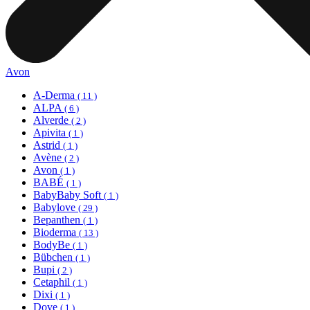
Avon
A-Derma
( 11 )
ALPA
( 6 )
Alverde
( 2 )
Apivita
( 1 )
Astrid
( 1 )
Avène
( 2 )
Avon
( 1 )
BABÉ
( 1 )
BabyBaby Soft
( 1 )
Babylove
( 29 )
Bepanthen
( 1 )
Bioderma
( 13 )
BodyBe
( 1 )
Bübchen
( 1 )
Bupi
( 2 )
Cetaphil
( 1 )
Dixi
( 1 )
Dove
( 1 )