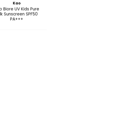
Kao
o Biore UV Kids Pure
lk Sunscreen SPF50
PA+++