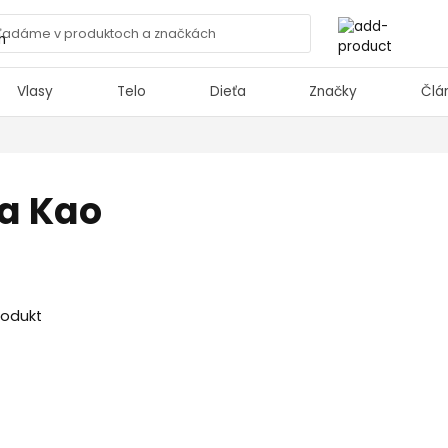
Vlasy
Telo
Dieťa
Značky
Člá
a Kao