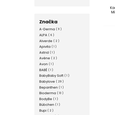
Ka
Mi
Značka
A-Derma
( 11 )
ALPA
( 6 )
Alverde
( 2 )
Apivita
( 1 )
Astrid
( 1 )
Avène
( 2 )
Avon
( 1 )
BABÉ
( 1 )
BabyBaby Soft
( 1 )
Babylove
( 29 )
Bepanthen
( 1 )
Bioderma
( 13 )
BodyBe
( 1 )
Bübchen
( 1 )
Bupi
( 2 )