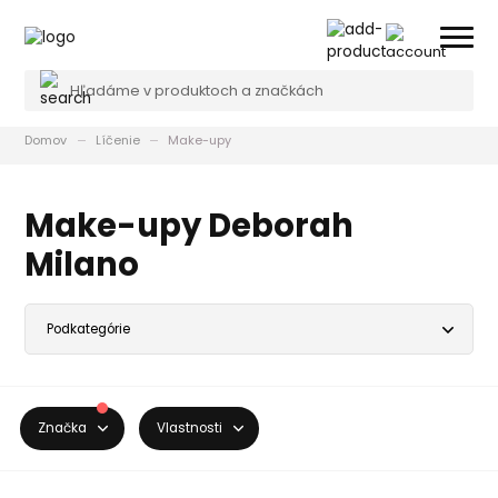
Domov
Líčenie
Make-upy
Make-upy Deborah
Milano
Značka
Vlastnosti