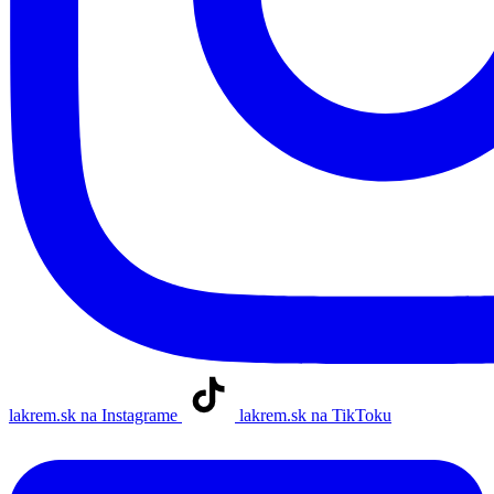
lakrem.sk na Instagrame
lakrem.sk na TikToku