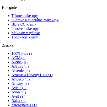
Kategórie
Tekuté make-upy
Púdrove a minerálne make-upy
BB a CC krémy
Penové make-upy
Make-up v tyčinke
Tónovacie krémy
Značka
100% Pure
( 1 )
ACM
( 1 )
Alcina
( 5 )
Altruist
( 1 )
Alverde
( 7 )
Anastasia Beverly Hills
( 1 )
Artdeco
( 1 )
Artistry
( 3 )
Avène
( 3 )
Avon
( 1 )
Avril
( 1 )
Balea
( 3 )
bareMinerals
( 1 )