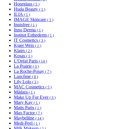
Hourglass
( 5 )
Huda Beauty
( 1 )
ILIA
( 1 )
IMAGE Skincare
( 1 )
Innisfree
( 1 )
Inno Derma
( 1 )
Institut Esthederm
( 1 )
IT Cosmetics
( 3 )
Kjaer Weis
( 1 )
Klairs
( 2 )
Kosas
( 1 )
L'Oréal Paris
( 14 )
La Prairie
( 3 )
La Roche-Posay
( 7 )
Lancôme
( 8 )
Lily Lolo
( 3 )
MAC Cosmetics
( 5 )
Mádara
( 1 )
Make Up For Ever
( 3 )
Mary Kay
( 1 )
Matis Paris
( 1 )
Max Factor
( 7 )
Maybelline
( 14 )
Medi-Peel
( 1 )
Milk Makeup
( 2 )