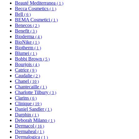
Beauté Mediterranea
( 1 )
Becca Cosmetics
( 1 )
Bell
( 6 )
BEMA Cosmetici
( 1 )
Benecos
( 2 )
Benefit
( 3 )
Bioderma
( 4 )
BioNike
( 1 )
Biotherm
( 1 )
Blumei
( 1 )
Bobbi Brown
( 5 )
Bourjois
( 4 )
Catrice
( 9 )
Caudalie
( 2 )
Chanel
( 10 )
Chantecaille
( 1 )
Charlotte Tilbury
( 3 )
Clarins
( 6 )
Clinique
( 19 )
Daniel Sandler
( 1 )
Darphin
( 1 )
Deborah Milano
( 1 )
Dermacol
( 16 )
Dermaheal
( 1 )
Dermalogica
( 1 )