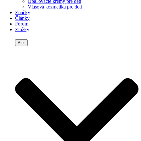
Opaľovacie krémy pre deti
Vlasová kozmetika pre deti
Značky
Články
Fórum
Zložky
Pleť