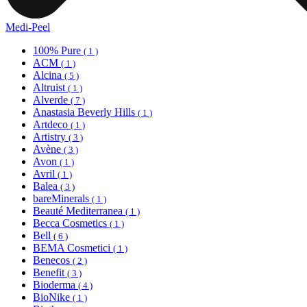
Medi-Peel
100% Pure
( 1 )
ACM
( 1 )
Alcina
( 5 )
Altruist
( 1 )
Alverde
( 7 )
Anastasia Beverly Hills
( 1 )
Artdeco
( 1 )
Artistry
( 3 )
Avène
( 3 )
Avon
( 1 )
Avril
( 1 )
Balea
( 3 )
bareMinerals
( 1 )
Beauté Mediterranea
( 1 )
Becca Cosmetics
( 1 )
Bell
( 6 )
BEMA Cosmetici
( 1 )
Benecos
( 2 )
Benefit
( 3 )
Bioderma
( 4 )
BioNike
( 1 )