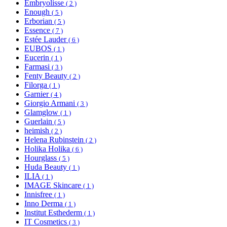
Embryolisse
( 2 )
Enough
( 5 )
Erborian
( 5 )
Essence
( 7 )
Estée Lauder
( 6 )
EUBOS
( 1 )
Eucerin
( 1 )
Farmasi
( 3 )
Fenty Beauty
( 2 )
Filorga
( 1 )
Garnier
( 4 )
Giorgio Armani
( 3 )
Glamglow
( 1 )
Guerlain
( 5 )
heimish
( 2 )
Helena Rubinstein
( 2 )
Holika Holika
( 6 )
Hourglass
( 5 )
Huda Beauty
( 1 )
ILIA
( 1 )
IMAGE Skincare
( 1 )
Innisfree
( 1 )
Inno Derma
( 1 )
Institut Esthederm
( 1 )
IT Cosmetics
( 3 )