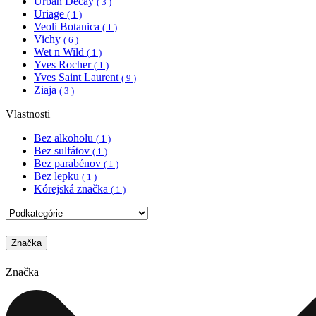
Urban Decay
( 3 )
Uriage
( 1 )
Veoli Botanica
( 1 )
Vichy
( 6 )
Wet n Wild
( 1 )
Yves Rocher
( 1 )
Yves Saint Laurent
( 9 )
Ziaja
( 3 )
Vlastnosti
Bez alkoholu
( 1 )
Bez sulfátov
( 1 )
Bez parabénov
( 1 )
Bez lepku
( 1 )
Kórejská značka
( 1 )
Značka
Značka