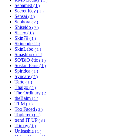
( 1 )
Sebamed
( 1 )
Secret Key
( 1 )
Sensai
( 4 )
Sephora
( 2 )
Shiseido
( 7 )
Sisley
( 1 )
Skin79
( 1 )
Skincode
( 1 )
SkinLabo
( 1 )
Smashbox
( 1 )
SO'BiO étic
( 1 )
Soskin Paris
( 1 )
Spiridea
( 1 )
Syncare
( 2 )
Tarte
( 1 )
Thalgo
( 2 )
The Ordinary
( 2 )
theBalm
( 1 )
TLM
( 1 )
Too Faced
( 2 )
Topicrem
( 1 )
trend IT UP
( 3 )
Trimay
( 1 )
Unleashia
( 1 )