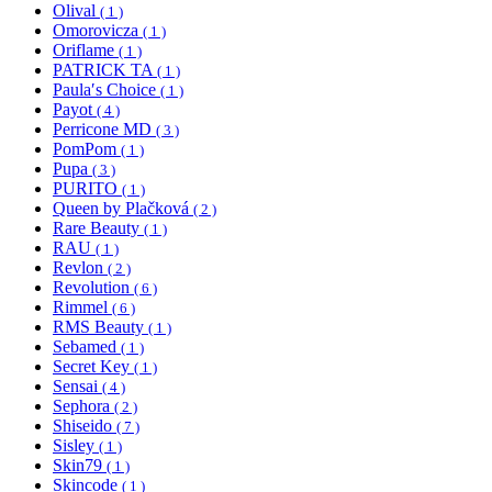
Olival
( 1 )
Omorovicza
( 1 )
Oriflame
( 1 )
PATRICK TA
( 1 )
Paula′s Choice
( 1 )
Payot
( 4 )
Perricone MD
( 3 )
PomPom
( 1 )
Pupa
( 3 )
PURITO
( 1 )
Queen by Plačková
( 2 )
Rare Beauty
( 1 )
RAU
( 1 )
Revlon
( 2 )
Revolution
( 6 )
Rimmel
( 6 )
RMS Beauty
( 1 )
Sebamed
( 1 )
Secret Key
( 1 )
Sensai
( 4 )
Sephora
( 2 )
Shiseido
( 7 )
Sisley
( 1 )
Skin79
( 1 )
Skincode
( 1 )