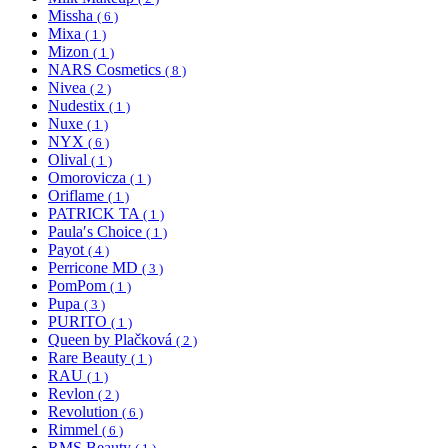
Missha
( 6 )
Mixa
( 1 )
Mizon
( 1 )
NARS Cosmetics
( 8 )
Nivea
( 2 )
Nudestix
( 1 )
Nuxe
( 1 )
NYX
( 6 )
Olival
( 1 )
Omorovicza
( 1 )
Oriflame
( 1 )
PATRICK TA
( 1 )
Paula′s Choice
( 1 )
Payot
( 4 )
Perricone MD
( 3 )
PomPom
( 1 )
Pupa
( 3 )
PURITO
( 1 )
Queen by Plačková
( 2 )
Rare Beauty
( 1 )
RAU
( 1 )
Revlon
( 2 )
Revolution
( 6 )
Rimmel
( 6 )
RMS Beauty