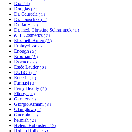
Dior
( 4 )
Douglas
( 2 )
Dr. Ceuracle
( 1 )
Dr. Hauschka
( 1 )
Dr. Jart+
( 2 )
Dr. med. Christine Schrammek
( 1 )
e.l.f. Cosmetics
( 2 )
Elizabeth Arden
( 3 )
Embryolisse
( 2 )
Enough
( 5 )
Erborian
( 5 )
Essence
( 7 )
Estée Lauder
( 6 )
EUBOS
( 1 )
Eucerin
( 1 )
Farmasi
( 3 )
Fenty Beauty
( 2 )
Filorga
( 1 )
Garnier
( 4 )
Giorgio Armani
( 3 )
Glamglow
( 1 )
Guerlain
( 5 )
heimish
( 2 )
Helena Rubinstein
( 2 )
Holika Holika
( 6 )