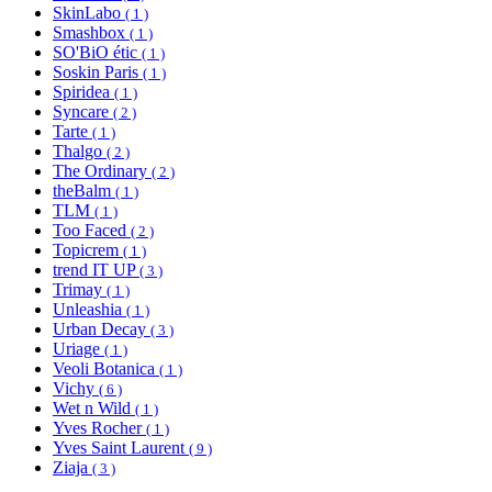
SkinLabo
( 1 )
Smashbox
( 1 )
SO'BiO étic
( 1 )
Soskin Paris
( 1 )
Spiridea
( 1 )
Syncare
( 2 )
Tarte
( 1 )
Thalgo
( 2 )
The Ordinary
( 2 )
theBalm
( 1 )
TLM
( 1 )
Too Faced
( 2 )
Topicrem
( 1 )
trend IT UP
( 3 )
Trimay
( 1 )
Unleashia
( 1 )
Urban Decay
( 3 )
Uriage
( 1 )
Veoli Botanica
( 1 )
Vichy
( 6 )
Wet n Wild
( 1 )
Yves Rocher
( 1 )
Yves Saint Laurent
( 9 )
Ziaja
( 3 )