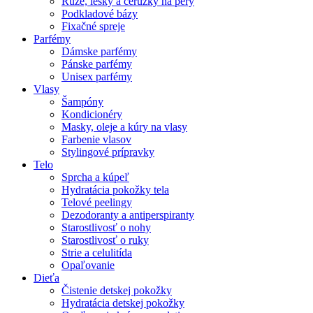
Rúže, lesky a ceruzky na pery
Podkladové bázy
Fixačné spreje
Parfémy
Dámske parfémy
Pánske parfémy
Unisex parfémy
Vlasy
Šampóny
Kondicionéry
Masky, oleje a kúry na vlasy
Farbenie vlasov
Stylingové prípravky
Telo
Sprcha a kúpeľ
Hydratácia pokožky tela
Telové peelingy
Dezodoranty a antiperspiranty
Starostlivosť o nohy
Starostlivosť o ruky
Strie a celulitída
Opaľovanie
Dieťa
Čistenie detskej pokožky
Hydratácia detskej pokožky