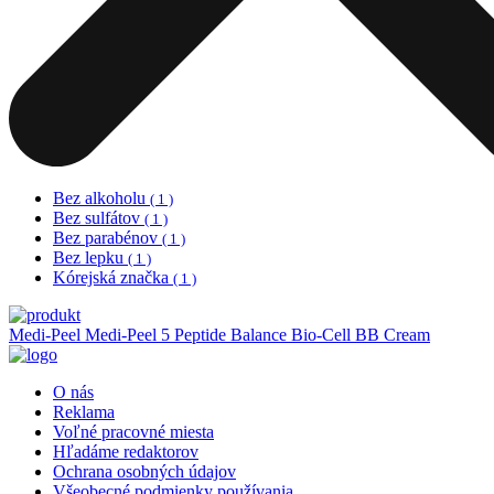
Bez alkoholu
( 1 )
Bez sulfátov
( 1 )
Bez parabénov
( 1 )
Bez lepku
( 1 )
Kórejská značka
( 1 )
Medi-Peel
Medi-Peel 5 Peptide Balance Bio-Сell BB Cream
O nás
Reklama
Voľné pracovné miesta
Hľadáme redaktorov
Ochrana osobných údajov
Všeobecné podmienky používania