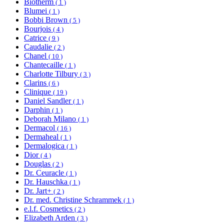
Biotherm
( 1 )
Blumei
( 1 )
Bobbi Brown
( 5 )
Bourjois
( 4 )
Catrice
( 9 )
Caudalie
( 2 )
Chanel
( 10 )
Chantecaille
( 1 )
Charlotte Tilbury
( 3 )
Clarins
( 6 )
Clinique
( 19 )
Daniel Sandler
( 1 )
Darphin
( 1 )
Deborah Milano
( 1 )
Dermacol
( 16 )
Dermaheal
( 1 )
Dermalogica
( 1 )
Dior
( 4 )
Douglas
( 2 )
Dr. Ceuracle
( 1 )
Dr. Hauschka
( 1 )
Dr. Jart+
( 2 )
Dr. med. Christine Schrammek
( 1 )
e.l.f. Cosmetics
( 2 )
Elizabeth Arden
( 3 )