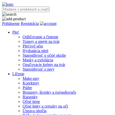
Prihlásenie
Registrácia
Pleť
Odličovanie a čistenie
Tonery a spreje na tvár
Pleťové séra
Hydratácia pleti
Starostlivosť o očné okolie
Masky a exfoliácia
Opaľovacie krémy na tvár
Starostlivosť o pery
Líčenie
Make-upy
Korektory
Púdre
Bronzery, lícenky a rozjasňovače
Riasenky
Očné tiene
Očné linky a ceruzky na oči
Úprava obočia