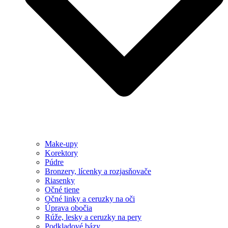
Make-upy
Korektory
Púdre
Bronzery, lícenky a rozjasňovače
Riasenky
Očné tiene
Očné linky a ceruzky na oči
Úprava obočia
Rúže, lesky a ceruzky na pery
Podkladové bázy