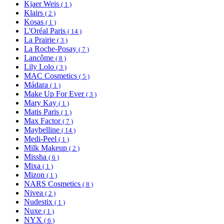
Kjaer Weis
( 1 )
Klairs
( 2 )
Kosas
( 1 )
L'Oréal Paris
( 14 )
La Prairie
( 3 )
La Roche-Posay
( 7 )
Lancôme
( 8 )
Lily Lolo
( 3 )
MAC Cosmetics
( 5 )
Mádara
( 1 )
Make Up For Ever
( 3 )
Mary Kay
( 1 )
Matis Paris
( 1 )
Max Factor
( 7 )
Maybelline
( 14 )
Medi-Peel
( 1 )
Milk Makeup
( 2 )
Missha
( 6 )
Mixa
( 1 )
Mizon
( 1 )
NARS Cosmetics
( 8 )
Nivea
( 2 )
Nudestix
( 1 )
Nuxe
( 1 )
NYX
( 6 )