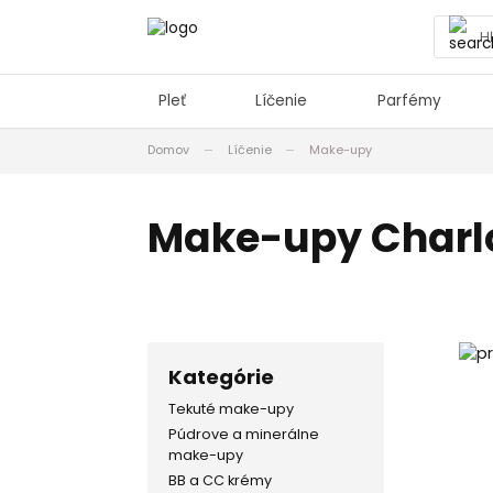
Pleť
Líčenie
Parfémy
Domov
Líčenie
Make-upy
Make-upy Charlo
Kategórie
Tekuté make-upy
Púdrove a minerálne
make-upy
BB a CC krémy