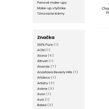
Penové make-upy
Make-up v tyčinke
Char
F
Tónovacie krémy
Značka
100% Pure
( 1 )
ACM
( 1 )
Alcina
( 5 )
Altruist
( 1 )
Alverde
( 7 )
Anastasia Beverly Hills
( 1 )
Artdeco
( 1 )
Artistry
( 3 )
Avène
( 3 )
Avon
( 1 )
Avril
( 1 )
Balea
( 3 )