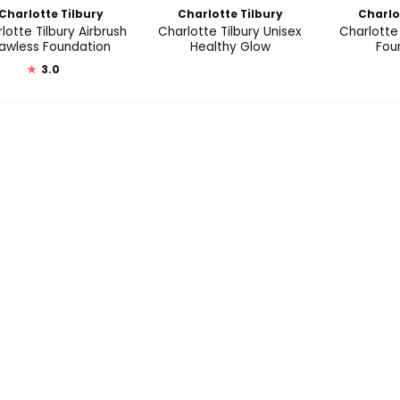
Charlotte Tilbury
Charlotte Tilbury
Charlo
lotte Tilbury Airbrush
Charlotte Tilbury Unisex
Charlotte
lawless Foundation
Healthy Glow
Fou
★
3.0