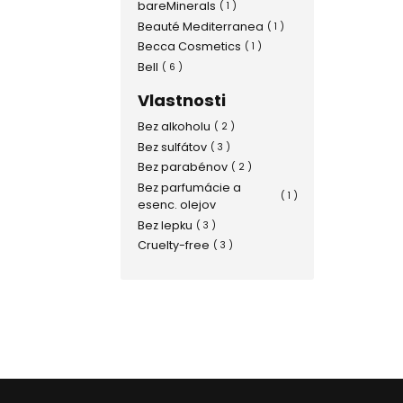
bareMinerals
( 1 )
Beauté Mediterranea
( 1 )
Becca Cosmetics
( 1 )
Bell
( 6 )
BEMA Cosmetici
( 1 )
Vlastnosti
Benecos
( 2 )
Bez alkoholu
( 2 )
Benefit
( 3 )
Bez sulfátov
( 3 )
Bioderma
( 4 )
Bez parabénov
( 2 )
BioNike
( 1 )
Bez parfumácie a
Biotherm
( 1 )
( 1 )
esenc. olejov
Blumei
( 1 )
Bez lepku
( 3 )
Bobbi Brown
( 5 )
Cruelty-free
( 3 )
Bourjois
( 4 )
Catrice
( 9 )
Caudalie
( 2 )
Chanel
( 10 )
Chantecaille
( 1 )
Charlotte Tilbury
( 3 )
Clarins
( 6 )
Clinique
( 19 )