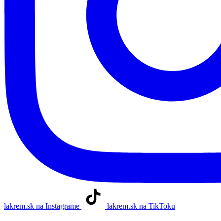
lakrem.sk na Instagrame
lakrem.sk na TikToku