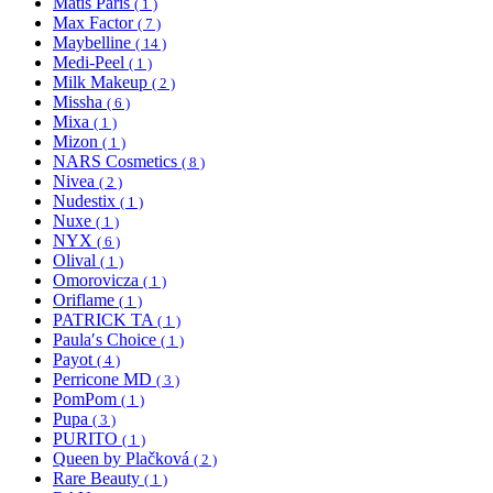
Matis Paris
( 1 )
Max Factor
( 7 )
Maybelline
( 14 )
Medi-Peel
( 1 )
Milk Makeup
( 2 )
Missha
( 6 )
Mixa
( 1 )
Mizon
( 1 )
NARS Cosmetics
( 8 )
Nivea
( 2 )
Nudestix
( 1 )
Nuxe
( 1 )
NYX
( 6 )
Olival
( 1 )
Omorovicza
( 1 )
Oriflame
( 1 )
PATRICK TA
( 1 )
Paula′s Choice
( 1 )
Payot
( 4 )
Perricone MD
( 3 )
PomPom
( 1 )
Pupa
( 3 )
PURITO
( 1 )
Queen by Plačková
( 2 )
Rare Beauty
( 1 )