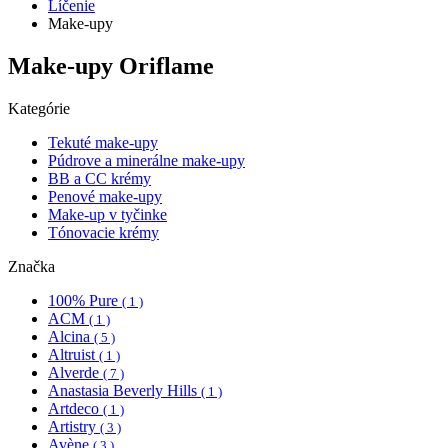
Líčenie
Make-upy
Make-upy Oriflame
Kategórie
Tekuté make-upy
Púdrove a minerálne make-upy
BB a CC krémy
Penové make-upy
Make-up v tyčinke
Tónovacie krémy
Značka
100% Pure
( 1 )
ACM
( 1 )
Alcina
( 5 )
Altruist
( 1 )
Alverde
( 7 )
Anastasia Beverly Hills
( 1 )
Artdeco
( 1 )
Artistry
( 3 )
Avène
( 3 )