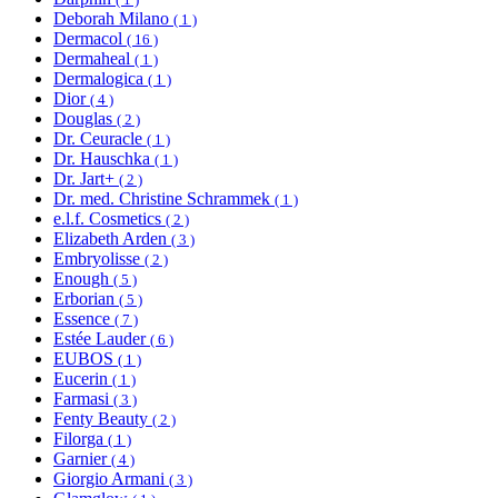
Deborah Milano
( 1 )
Dermacol
( 16 )
Dermaheal
( 1 )
Dermalogica
( 1 )
Dior
( 4 )
Douglas
( 2 )
Dr. Ceuracle
( 1 )
Dr. Hauschka
( 1 )
Dr. Jart+
( 2 )
Dr. med. Christine Schrammek
( 1 )
e.l.f. Cosmetics
( 2 )
Elizabeth Arden
( 3 )
Embryolisse
( 2 )
Enough
( 5 )
Erborian
( 5 )
Essence
( 7 )
Estée Lauder
( 6 )
EUBOS
( 1 )
Eucerin
( 1 )
Farmasi
( 3 )
Fenty Beauty
( 2 )
Filorga
( 1 )
Garnier
( 4 )
Giorgio Armani
( 3 )