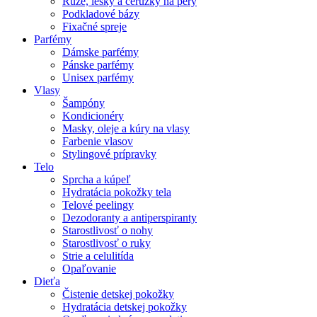
Rúže, lesky a ceruzky na pery
Podkladové bázy
Fixačné spreje
Parfémy
Dámske parfémy
Pánske parfémy
Unisex parfémy
Vlasy
Šampóny
Kondicionéry
Masky, oleje a kúry na vlasy
Farbenie vlasov
Stylingové prípravky
Telo
Sprcha a kúpeľ
Hydratácia pokožky tela
Telové peelingy
Dezodoranty a antiperspiranty
Starostlivosť o nohy
Starostlivosť o ruky
Strie a celulitída
Opaľovanie
Dieťa
Čistenie detskej pokožky
Hydratácia detskej pokožky