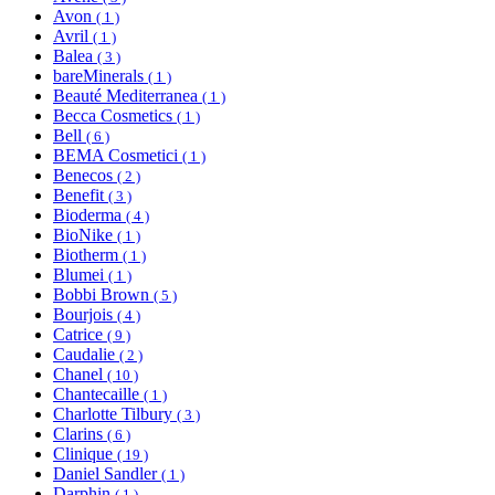
Avon
( 1 )
Avril
( 1 )
Balea
( 3 )
bareMinerals
( 1 )
Beauté Mediterranea
( 1 )
Becca Cosmetics
( 1 )
Bell
( 6 )
BEMA Cosmetici
( 1 )
Benecos
( 2 )
Benefit
( 3 )
Bioderma
( 4 )
BioNike
( 1 )
Biotherm
( 1 )
Blumei
( 1 )
Bobbi Brown
( 5 )
Bourjois
( 4 )
Catrice
( 9 )
Caudalie
( 2 )
Chanel
( 10 )
Chantecaille
( 1 )
Charlotte Tilbury
( 3 )
Clarins
( 6 )
Clinique
( 19 )
Daniel Sandler
( 1 )
Darphin
( 1 )