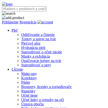
Prihlásenie
Registrácia
Pleť
Odličovanie a čistenie
Tonery a spreje na tvár
Pleťové séra
Hydratácia pleti
Starostlivosť o očné okolie
Masky a exfoliácia
Opaľovacie krémy na tvár
Starostlivosť o pery
Líčenie
Make-upy
Korektory
Púdre
Bronzery, lícenky a rozjasňovače
Riasenky
Očné tiene
Očné linky a ceruzky na oči
Úprava obočia