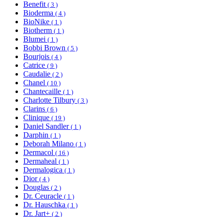
Benefit
( 3 )
Bioderma
( 4 )
BioNike
( 1 )
Biotherm
( 1 )
Blumei
( 1 )
Bobbi Brown
( 5 )
Bourjois
( 4 )
Catrice
( 9 )
Caudalie
( 2 )
Chanel
( 10 )
Chantecaille
( 1 )
Charlotte Tilbury
( 3 )
Clarins
( 6 )
Clinique
( 19 )
Daniel Sandler
( 1 )
Darphin
( 1 )
Deborah Milano
( 1 )
Dermacol
( 16 )
Dermaheal
( 1 )
Dermalogica
( 1 )
Dior
( 4 )
Douglas
( 2 )
Dr. Ceuracle
( 1 )
Dr. Hauschka
( 1 )
Dr. Jart+
( 2 )