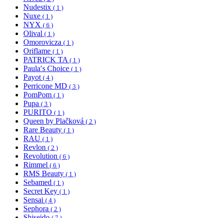
Nudestix
( 1 )
Nuxe
( 1 )
NYX
( 6 )
Olival
( 1 )
Omorovicza
( 1 )
Oriflame
( 1 )
PATRICK TA
( 1 )
Paula′s Choice
( 1 )
Payot
( 4 )
Perricone MD
( 3 )
PomPom
( 1 )
Pupa
( 3 )
PURITO
( 1 )
Queen by Plačková
( 2 )
Rare Beauty
( 1 )
RAU
( 1 )
Revlon
( 2 )
Revolution
( 6 )
Rimmel
( 6 )
RMS Beauty
( 1 )
Sebamed
( 1 )
Secret Key
( 1 )
Sensai
( 4 )
Sephora
( 2 )
Shiseido
( 7 )