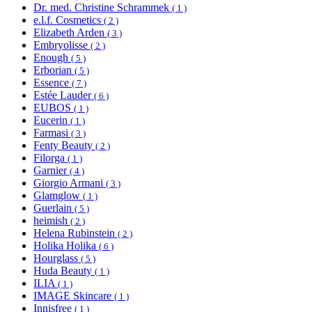
Dr. med. Christine Schrammek
( 1 )
e.l.f. Cosmetics
( 2 )
Elizabeth Arden
( 3 )
Embryolisse
( 2 )
Enough
( 5 )
Erborian
( 5 )
Essence
( 7 )
Estée Lauder
( 6 )
EUBOS
( 1 )
Eucerin
( 1 )
Farmasi
( 3 )
Fenty Beauty
( 2 )
Filorga
( 1 )
Garnier
( 4 )
Giorgio Armani
( 3 )
Glamglow
( 1 )
Guerlain
( 5 )
heimish
( 2 )
Helena Rubinstein
( 2 )
Holika Holika
( 6 )
Hourglass
( 5 )
Huda Beauty
( 1 )
ILIA
( 1 )
IMAGE Skincare
( 1 )
Innisfree
( 1 )