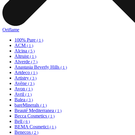
Oriflame
100% Pure
( 1 )
ACM
( 1 )
Alcina
( 5 )
Altruist
( 1 )
Alverde
( 7 )
Anastasia Beverly Hills
( 1 )
Artdeco
( 1 )
Artistry
( 3 )
Avène
( 3 )
Avon
( 1 )
Avril
( 1 )
Balea
( 3 )
bareMinerals
( 1 )
Beauté Mediterranea
( 1 )
Becca Cosmetics
( 1 )
Bell
( 6 )
BEMA Cosmetici
( 1 )
Benecos
( 2 )