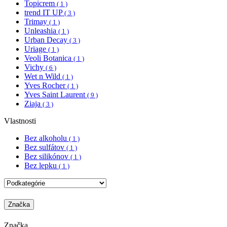
Topicrem
( 1 )
trend IT UP
( 3 )
Trimay
( 1 )
Unleashia
( 1 )
Urban Decay
( 3 )
Uriage
( 1 )
Veoli Botanica
( 1 )
Vichy
( 6 )
Wet n Wild
( 1 )
Yves Rocher
( 1 )
Yves Saint Laurent
( 9 )
Ziaja
( 3 )
Vlastnosti
Bez alkoholu
( 1 )
Bez sulfátov
( 1 )
Bez silikónov
( 1 )
Bez lepku
( 1 )
Značka
Značka