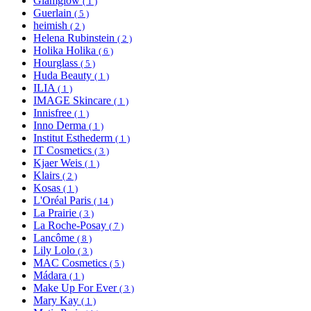
Glamglow
( 1 )
Guerlain
( 5 )
heimish
( 2 )
Helena Rubinstein
( 2 )
Holika Holika
( 6 )
Hourglass
( 5 )
Huda Beauty
( 1 )
ILIA
( 1 )
IMAGE Skincare
( 1 )
Innisfree
( 1 )
Inno Derma
( 1 )
Institut Esthederm
( 1 )
IT Cosmetics
( 3 )
Kjaer Weis
( 1 )
Klairs
( 2 )
Kosas
( 1 )
L'Oréal Paris
( 14 )
La Prairie
( 3 )
La Roche-Posay
( 7 )
Lancôme
( 8 )
Lily Lolo
( 3 )
MAC Cosmetics
( 5 )
Mádara
( 1 )
Make Up For Ever
( 3 )
Mary Kay
( 1 )