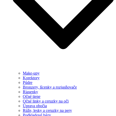
Make-upy
Korektory
Púdre
Bronzery, lícenky a rozjasňovače
Riasenky
Očné tiene
Očné linky a ceruzky na oči
Úprava obočia
Rúže, lesky a ceruzky na pery
Podkladové bázy