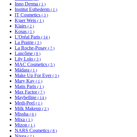
Inno Derma
( 1 )
Institut Esthederm
( 1 )
IT Cosmetics
( 3 )
Kjaer Weis
( 1 )
Klairs
( 2 )
Kosas
( 1 )
L'Oréal Paris
( 14 )
La Prairie
( 3 )
La Roche-Posay
( 7 )
Lancôme
( 8 )
Lily Lolo
( 3 )
MAC Cosmetics
( 5 )
Mádara
( 1 )
Make Up For Ever
( 3 )
Mary Kay
( 1 )
Matis Paris
( 1 )
Max Factor
( 7 )
Maybelline
( 14 )
Medi-Peel
( 1 )
Milk Makeup
( 2 )
Missha
( 6 )
Mixa
( 1 )
Mizon
( 1 )
NARS Cosmetics
( 8 )
Nivea
( 2 )