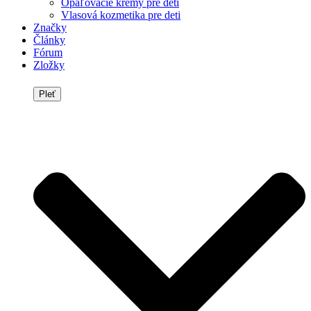
Opaľovacie krémy pre deti
Vlasová kozmetika pre deti
Značky
Články
Fórum
Zložky
Pleť