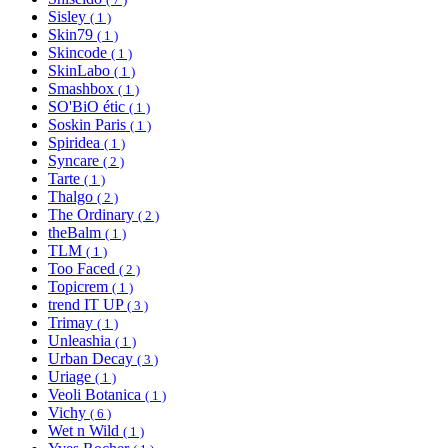
Sisley
( 1 )
Skin79
( 1 )
Skincode
( 1 )
SkinLabo
( 1 )
Smashbox
( 1 )
SO'BiO étic
( 1 )
Soskin Paris
( 1 )
Spiridea
( 1 )
Syncare
( 2 )
Tarte
( 1 )
Thalgo
( 2 )
The Ordinary
( 2 )
theBalm
( 1 )
TLM
( 1 )
Too Faced
( 2 )
Topicrem
( 1 )
trend IT UP
( 3 )
Trimay
( 1 )
Unleashia
( 1 )
Urban Decay
( 3 )
Uriage
( 1 )
Veoli Botanica
( 1 )
Vichy
( 6 )
Wet n Wild
( 1 )