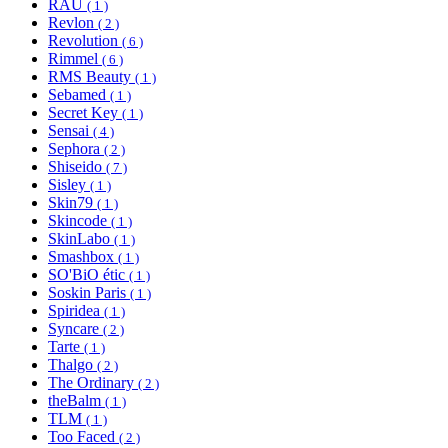
RAU
( 1 )
Revlon
( 2 )
Revolution
( 6 )
Rimmel
( 6 )
RMS Beauty
( 1 )
Sebamed
( 1 )
Secret Key
( 1 )
Sensai
( 4 )
Sephora
( 2 )
Shiseido
( 7 )
Sisley
( 1 )
Skin79
( 1 )
Skincode
( 1 )
SkinLabo
( 1 )
Smashbox
( 1 )
SO'BiO étic
( 1 )
Soskin Paris
( 1 )
Spiridea
( 1 )
Syncare
( 2 )
Tarte
( 1 )
Thalgo
( 2 )
The Ordinary
( 2 )
theBalm
( 1 )
TLM
( 1 )
Too Faced
( 2 )