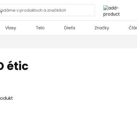
Vlasy
Telo
Dieťa
Značky
Člá
 étic