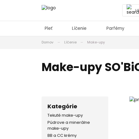
Pleť
Líčenie
Parfémy
Domov
Líčenie
Make-upy
Make-upy SO'BiO
Kategórie
Tekuté make-upy
Púdrove a minerálne
make-upy
BB a CC krémy