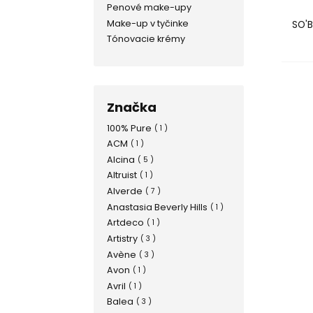
Penové make-upy
Make-up v tyčinke
SO'B
Tónovacie krémy
Značka
100% Pure
( 1 )
ACM
( 1 )
Alcina
( 5 )
Altruist
( 1 )
Alverde
( 7 )
Anastasia Beverly Hills
( 1 )
Artdeco
( 1 )
Artistry
( 3 )
Avène
( 3 )
Avon
( 1 )
Avril
( 1 )
Balea
( 3 )