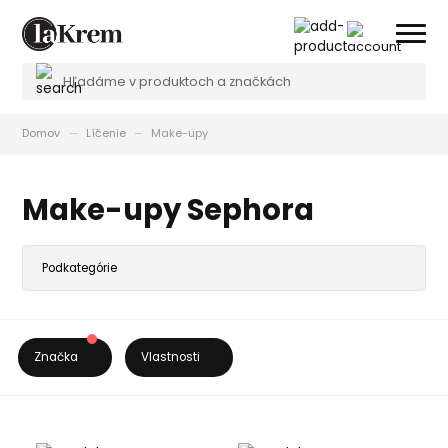
Domov
Líčenie
Make-upy
Make-upy Sephora
Značka
Vlastnosti