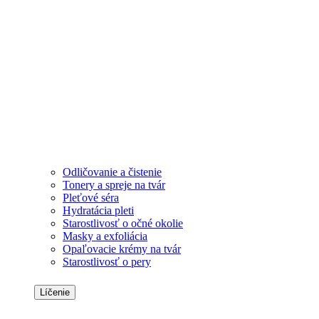
Odličovanie a čistenie
Tonery a spreje na tvár
Pleťové séra
Hydratácia pleti
Starostlivosť o očné okolie
Masky a exfoliácia
Opaľovacie krémy na tvár
Starostlivosť o pery
Líčenie