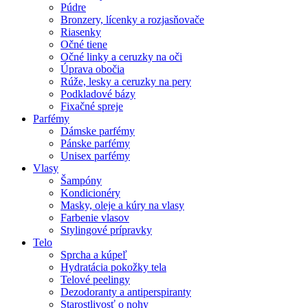
Púdre
Bronzery, lícenky a rozjasňovače
Riasenky
Očné tiene
Očné linky a ceruzky na oči
Úprava obočia
Rúže, lesky a ceruzky na pery
Podkladové bázy
Fixačné spreje
Parfémy
Dámske parfémy
Pánske parfémy
Unisex parfémy
Vlasy
Šampóny
Kondicionéry
Masky, oleje a kúry na vlasy
Farbenie vlasov
Stylingové prípravky
Telo
Sprcha a kúpeľ
Hydratácia pokožky tela
Telové peelingy
Dezodoranty a antiperspiranty
Starostlivosť o nohy