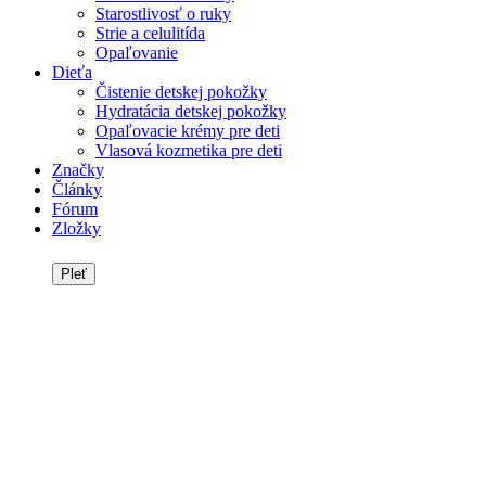
Starostlivosť o ruky
Strie a celulitída
Opaľovanie
Dieťa
Čistenie detskej pokožky
Hydratácia detskej pokožky
Opaľovacie krémy pre deti
Vlasová kozmetika pre deti
Značky
Články
Fórum
Zložky
Pleť