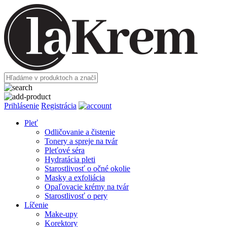
Prihlásenie
Registrácia
Pleť
Odličovanie a čistenie
Tonery a spreje na tvár
Pleťové séra
Hydratácia pleti
Starostlivosť o očné okolie
Masky a exfoliácia
Opaľovacie krémy na tvár
Starostlivosť o pery
Líčenie
Make-upy
Korektory