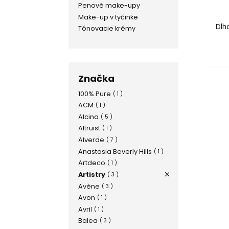
Penové make-upy
Make-up v tyčinke
Dlh
Tónovacie krémy
Značka
100% Pure
( 1 )
ACM
( 1 )
Alcina
( 5 )
Altruist
( 1 )
Alverde
( 7 )
Anastasia Beverly Hills
( 1 )
Artdeco
( 1 )
Artistry
( 3 )
Avène
( 3 )
Avon
( 1 )
Avril
( 1 )
Balea
( 3 )