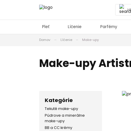
Pleť
Líčenie
Parfémy
Domov
Líčenie
Make-upy
Make-upy Artist
Kategórie
Tekuté make-upy
Púdrove a minerálne
make-upy
BB a CC krémy