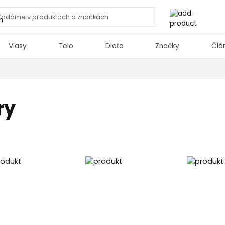
Vlasy
Telo
Dieťa
Značky
Člá
ry