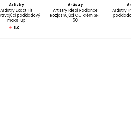
Artistry
Artistry
Ar
Artistry Exact Fit
Artistry Ideal Radiance
Artistry 
otrvajúci podkladový
Rozjasňujúci CC krém SPF
podklad
make-up
50
★
5.0