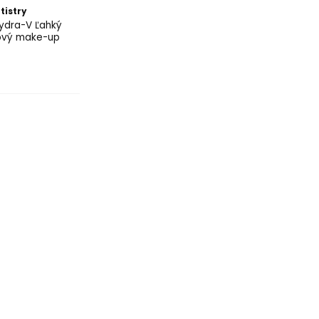
tistry
Hydra-V Ľahký
ový make-up