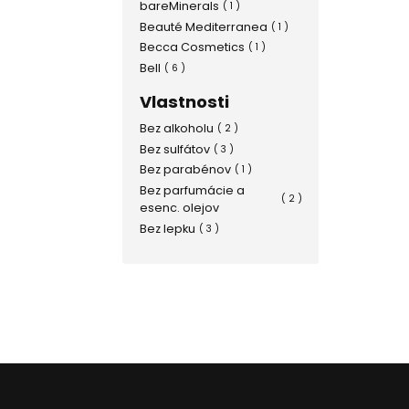
bareMinerals
( 1 )
Beauté Mediterranea
( 1 )
Becca Cosmetics
( 1 )
Bell
( 6 )
BEMA Cosmetici
( 1 )
Vlastnosti
Benecos
( 2 )
Bez alkoholu
( 2 )
Benefit
( 3 )
Bez sulfátov
( 3 )
Bioderma
( 4 )
Bez parabénov
( 1 )
BioNike
( 1 )
Bez parfumácie a
Biotherm
( 1 )
( 2 )
esenc. olejov
Blumei
( 1 )
Bez lepku
( 3 )
Bobbi Brown
( 5 )
Bourjois
( 4 )
Catrice
( 9 )
Caudalie
( 2 )
Chanel
( 10 )
Chantecaille
( 1 )
Charlotte Tilbury
( 3 )
Clarins
( 6 )
Clinique
( 19 )