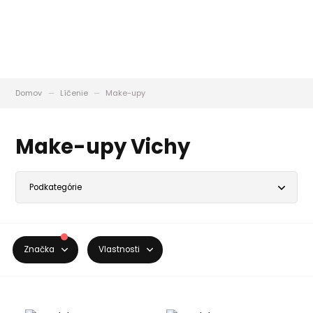
Domov
Líčenie
Make-upy
Make-upy Vichy
Značka
Vlastnosti