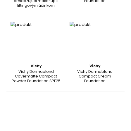
omladzujúci make-up s
Foundation
liftingovým účinkom
Vichy
Vichy
Vichy Dermablend
Vichy Dermablend
Covermatte Compact
Compact Cream
Powder Foundation SPF25
Foundation