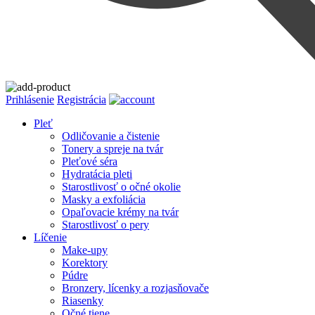
Prihlásenie
Registrácia
Pleť
Odličovanie a čistenie
Tonery a spreje na tvár
Pleťové séra
Hydratácia pleti
Starostlivosť o očné okolie
Masky a exfoliácia
Opaľovacie krémy na tvár
Starostlivosť o pery
Líčenie
Make-upy
Korektory
Púdre
Bronzery, lícenky a rozjasňovače
Riasenky
Očné tiene