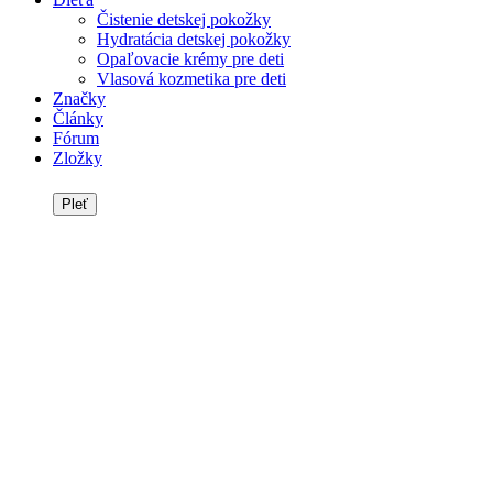
Čistenie detskej pokožky
Hydratácia detskej pokožky
Opaľovacie krémy pre deti
Vlasová kozmetika pre deti
Značky
Články
Fórum
Zložky
Pleť