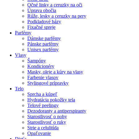
Očné linky a ceruzky na oči
Úprava obočia
Rúže, lesky a ceruzky na pery
Podkladové bázy
Fixačné spreje
Parfémy
Dámske parfémy
Pánske parfémy
Unisex parfémy
Vlasy
Šampóny
Kondicionéry
Masky, oleje a kúry na vlasy
Farbenie vlasov
Stylingové prípravky
Telo
Sprcha a kúpeľ
Hydratácia pokožky tela
Telové peelingy
Dezodoranty a antiperspiranty
Starostlivosť o nohy
Starostlivosť o ruky
Strie a celulitída
Opaľovanie
Dieťa