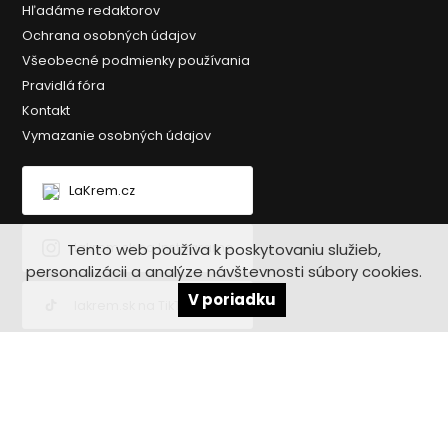
Hľadáme redaktorov
Ochrana osobných údajov
Všeobecné podmienky používania
Pravidlá fóra
Kontakt
Vymazanie osobných údajov
LaKrem.cz
Tento web používa k poskytovaniu služieb,
lakrem.sk na Instagrame
personalizácii a analýze návštevnosti súbory cookies.
V poriadku
lakrem.sk na TikToku
lakrem.sk na Facebooku
Copyright © 2020-2026 Lakrem.sk - Všetky práva vyhradené