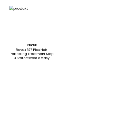
Revox
Revox B77 Plex Hair
Perfecting Treatment Step
3 Starostlivosť o vlasy