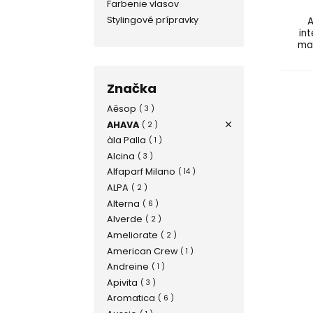
Farbenie vlasov
Stylingové prípravky
A
in
ma
Značka
Aēsop
( 3 )
AHAVA
( 2 )
àla Palla
( 1 )
Alcina
( 3 )
Alfaparf Milano
( 14 )
ALPA
( 2 )
Alterna
( 6 )
Alverde
( 2 )
Ameliorate
( 2 )
American Crew
( 1 )
Andreine
( 1 )
Apivita
( 3 )
Aromatica
( 6 )