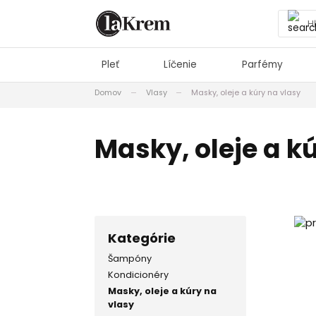
Pleť
Líčenie
Parfémy
Domov
Vlasy
Masky, oleje a kúry na vlasy
Masky, oleje a 
Kategórie
Šampóny
Kondicionéry
Masky, oleje a kúry na
vlasy