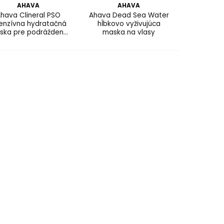
AHAVA
AHAVA
hava Clineral PSO
Ahava Dead Sea Water
tenzívna hydratačná
hĺbkovo vyživujúca
ska pre podráždenú
maska na vlasy
pokožku hlavy