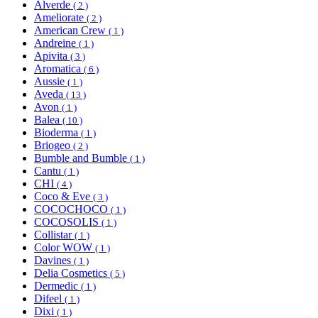
Alverde
( 2 )
Ameliorate
( 2 )
American Crew
( 1 )
Andreine
( 1 )
Apivita
( 3 )
Aromatica
( 6 )
Aussie
( 1 )
Aveda
( 13 )
Avon
( 1 )
Balea
( 10 )
Bioderma
( 1 )
Briogeo
( 2 )
Bumble and Bumble
( 1 )
Cantu
( 1 )
CHI
( 4 )
Coco & Eve
( 3 )
COCOCHOCO
( 1 )
COCOSOLIS
( 1 )
Collistar
( 1 )
Color WOW
( 1 )
Davines
( 1 )
Delia Cosmetics
( 5 )
Dermedic
( 1 )
Difeel
( 1 )
Dixi
( 1 )