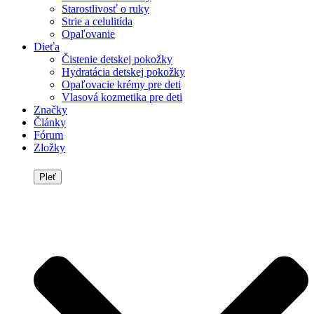
Starostlivosť o ruky
Strie a celulitída
Opaľovanie
Dieťa
Čistenie detskej pokožky
Hydratácia detskej pokožky
Opaľovacie krémy pre deti
Vlasová kozmetika pre deti
Značky
Články
Fórum
Zložky
Pleť