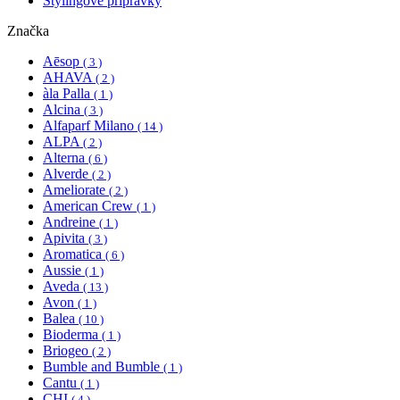
Stylingové prípravky
Značka
Aēsop
( 3 )
AHAVA
( 2 )
àla Palla
( 1 )
Alcina
( 3 )
Alfaparf Milano
( 14 )
ALPA
( 2 )
Alterna
( 6 )
Alverde
( 2 )
Ameliorate
( 2 )
American Crew
( 1 )
Andreine
( 1 )
Apivita
( 3 )
Aromatica
( 6 )
Aussie
( 1 )
Aveda
( 13 )
Avon
( 1 )
Balea
( 10 )
Bioderma
( 1 )
Briogeo
( 2 )
Bumble and Bumble
( 1 )
Cantu
( 1 )
CHI
( 4 )