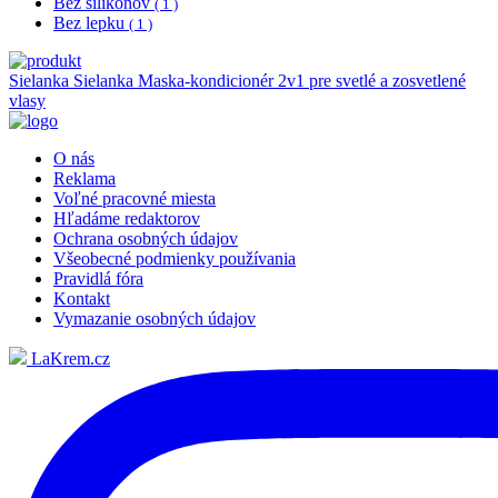
Bez silikónov
( 1 )
Bez lepku
( 1 )
Sielanka
Sielanka Maska-kondicionér 2v1 pre svetlé a zosvetlené
vlasy
O nás
Reklama
Voľné pracovné miesta
Hľadáme redaktorov
Ochrana osobných údajov
Všeobecné podmienky používania
Pravidlá fóra
Kontakt
Vymazanie osobných údajov
LaKrem.cz