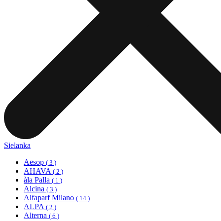
Sielanka
Aēsop
( 3 )
AHAVA
( 2 )
àla Palla
( 1 )
Alcina
( 3 )
Alfaparf Milano
( 14 )
ALPA
( 2 )
Alterna
( 6 )