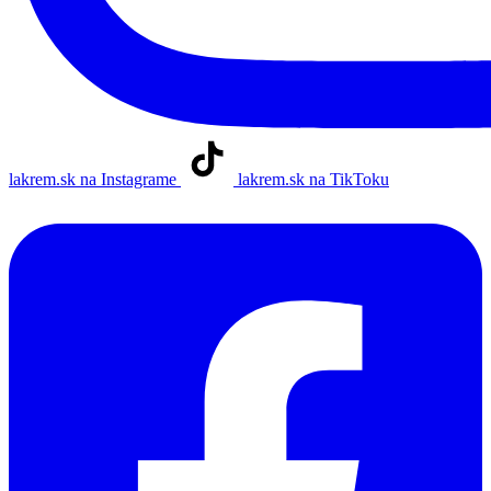
lakrem.sk na Instagrame
lakrem.sk na TikToku