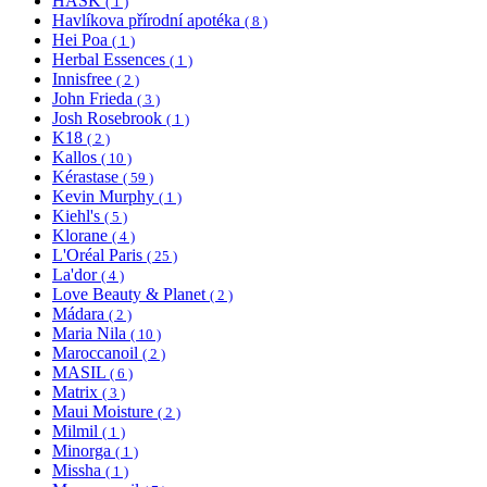
HASK
( 1 )
Havlíkova přírodní apotéka
( 8 )
Hei Poa
( 1 )
Herbal Essences
( 1 )
Innisfree
( 2 )
John Frieda
( 3 )
Josh Rosebrook
( 1 )
K18
( 2 )
Kallos
( 10 )
Kérastase
( 59 )
Kevin Murphy
( 1 )
Kiehl's
( 5 )
Klorane
( 4 )
L'Oréal Paris
( 25 )
La'dor
( 4 )
Love Beauty & Planet
( 2 )
Mádara
( 2 )
Maria Nila
( 10 )
Maroccanoil
( 2 )
MASIL
( 6 )
Matrix
( 3 )
Maui Moisture
( 2 )
Milmil
( 1 )
Minorga
( 1 )
Missha
( 1 )