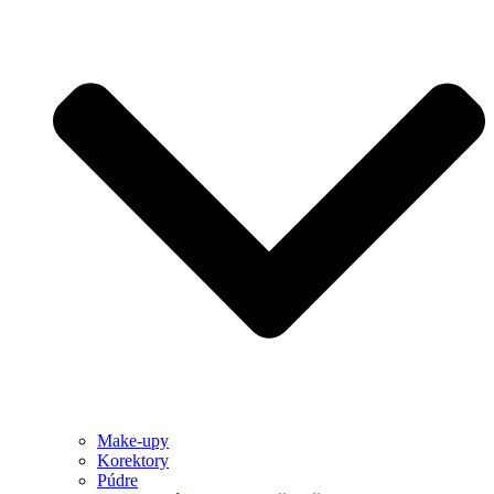
Make-upy
Korektory
Púdre