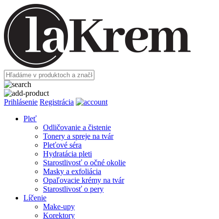
Prihlásenie
Registrácia
Pleť
Odličovanie a čistenie
Tonery a spreje na tvár
Pleťové séra
Hydratácia pleti
Starostlivosť o očné okolie
Masky a exfoliácia
Opaľovacie krémy na tvár
Starostlivosť o pery
Líčenie
Make-upy
Korektory