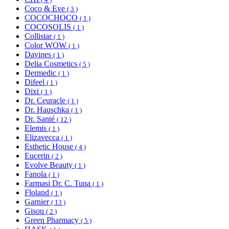
Coco & Eve
( 3 )
COCOCHOCO
( 1 )
COCOSOLIS
( 1 )
Collistar
( 1 )
Color WOW
( 1 )
Davines
( 1 )
Delia Cosmetics
( 5 )
Dermedic
( 1 )
Difeel
( 1 )
Dixi
( 1 )
Dr. Ceuracle
( 1 )
Dr. Hauschka
( 1 )
Dr. Santé
( 12 )
Elemis
( 1 )
Elizavecca
( 1 )
Esthetic House
( 4 )
Eucerin
( 2 )
Evolve Beauty
( 1 )
Fanola
( 1 )
Farmasi Dr. C. Tuna
( 1 )
Floland
( 1 )
Garnier
( 13 )
Gisou
( 2 )
Green Pharmacy
( 5 )