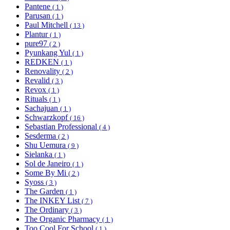
Pantene
( 1 )
Parusan
( 1 )
Paul Mitchell
( 13 )
Plantur
( 1 )
pure97
( 2 )
Pyunkang Yul
( 1 )
REDKEN
( 1 )
Renovality
( 2 )
Revalid
( 3 )
Revox
( 1 )
Rituals
( 1 )
Sachajuan
( 1 )
Schwarzkopf
( 16 )
Sebastian Professional
( 4 )
Sesderma
( 2 )
Shu Uemura
( 9 )
Sielanka
( 1 )
Sol de Janeiro
( 1 )
Some By Mi
( 2 )
Syoss
( 3 )
The Garden
( 1 )
The INKEY List
( 7 )
The Ordinary
( 3 )
The Organic Pharmacy
( 1 )
Too Cool For School
( 1 )