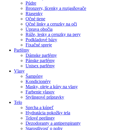
Púdre
Bronzery, lícenky a rozjasňovače
Riasenky
Očné tiene
Očné linky a ceruzky na oči
Úprava obočia
Rúže, lesky a ceruzky na pery
Podkladové bázy
Fixačné spreje
Parfémy
Dámske parfémy
Pánske parfémy
Unisex parfémy
Vlasy
Šampóny
Kondicionéry
Masky, oleje a kúry na vlasy
Farbenie vlasov
Stylingové prípravky
Telo
Sprcha a kúpeľ
Hydratácia pokožky tela
Telové peelingy
Dezodoranty a antiperspiranty
Starostlivosť o nohy