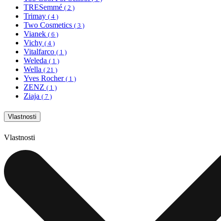
TRESemmé
( 2 )
Trimay
( 4 )
Two Cosmetics
( 3 )
Vianek
( 6 )
Vichy
( 4 )
Vitalfarco
( 1 )
Weleda
( 1 )
Wella
( 21 )
Yves Rocher
( 1 )
ZENZ
( 1 )
Ziaja
( 7 )
Vlastnosti
Vlastnosti