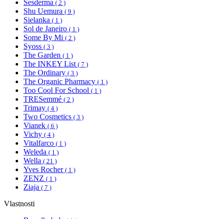
Sesderma
( 2 )
Shu Uemura
( 9 )
Sielanka
( 1 )
Sol de Janeiro
( 1 )
Some By Mi
( 2 )
Syoss
( 3 )
The Garden
( 1 )
The INKEY List
( 7 )
The Ordinary
( 3 )
The Organic Pharmacy
( 1 )
Too Cool For School
( 1 )
TRESemmé
( 2 )
Trimay
( 4 )
Two Cosmetics
( 3 )
Vianek
( 6 )
Vichy
( 4 )
Vitalfarco
( 1 )
Weleda
( 1 )
Wella
( 21 )
Yves Rocher
( 1 )
ZENZ
( 1 )
Ziaja
( 7 )
Vlastnosti