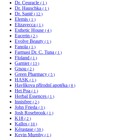
Dr. Ceuracle
( 1 )
Dr. Hauschka
( 1 )
Dr. Santé
( 12 )
Elemis
( 1 )
Elizavecca
( 1 )
Esthetic House
( 4 )
Eucerin
( 2 )
Evolve Beauty
( 1 )
Fanola
( 1 )
Farmasi Dr. C. Tuna
( 1 )
Floland
( 1 )
Garnier
( 13 )
Gisou
( 2 )
Green Pharmacy
( 5 )
HASK
( 1 )
Havlíkova přírodní apotéka
( 8 )
Hei Poa
( 1 )
Herbal Essences
( 1 )
Innisfree
( 2 )
John Frieda
( 3 )
Josh Rosebrook
( 1 )
K18
( 2 )
Kallos
( 10 )
Kérastase
( 59 )
Kevin Murphy
( 1 )