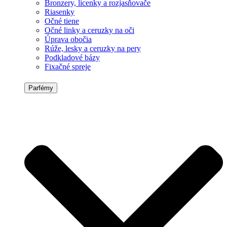
Bronzery, lícenky a rozjasňovače
Riasenky
Očné tiene
Očné linky a ceruzky na oči
Úprava obočia
Rúže, lesky a ceruzky na pery
Podkladové bázy
Fixačné spreje
Parfémy