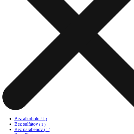
Bez alkoholu
( 1 )
Bez sulfátov
( 1 )
Bez parabénov
( 1 )