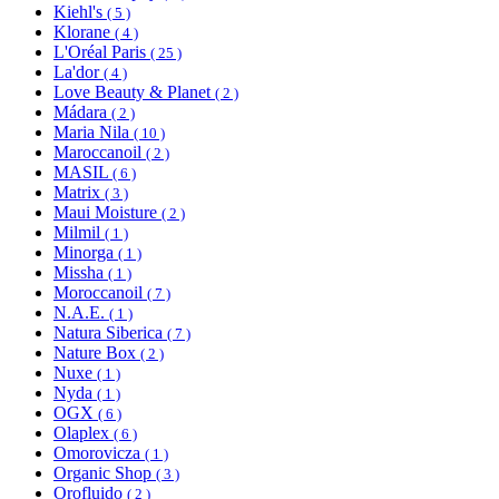
Kiehl's
( 5 )
Klorane
( 4 )
L'Oréal Paris
( 25 )
La'dor
( 4 )
Love Beauty & Planet
( 2 )
Mádara
( 2 )
Maria Nila
( 10 )
Maroccanoil
( 2 )
MASIL
( 6 )
Matrix
( 3 )
Maui Moisture
( 2 )
Milmil
( 1 )
Minorga
( 1 )
Missha
( 1 )
Moroccanoil
( 7 )
N.A.E.
( 1 )
Natura Siberica
( 7 )
Nature Box
( 2 )
Nuxe
( 1 )
Nyda
( 1 )
OGX
( 6 )
Olaplex
( 6 )
Omorovicza
( 1 )
Organic Shop
( 3 )
Orofluido
( 2 )