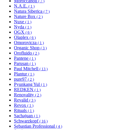
Moroccanoil
( 7 )
N.A.E.
( 1 )
Natura Siberica
( 7 )
Nature Box
( 2 )
Nuxe
( 1 )
Nyda
( 1 )
OGX
( 6 )
Olaplex
( 6 )
Omorovicza
( 1 )
Organic Shop
( 3 )
Orofluido
( 2 )
Pantene
( 1 )
Parusan
( 1 )
Paul Mitchell
( 13 )
Plantur
( 1 )
pure97
( 2 )
Pyunkang Yul
( 1 )
REDKEN
( 1 )
Renovality
( 2 )
Revalid
( 3 )
Revox
( 1 )
Rituals
( 1 )
Sachajuan
( 1 )
Schwarzkopf
( 16 )
Sebastian Professional
( 4 )