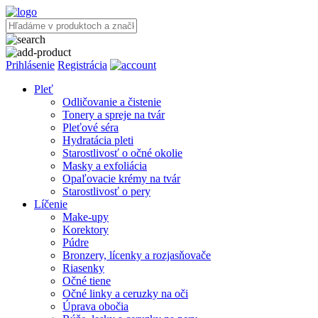
Prihlásenie
Registrácia
Pleť
Odličovanie a čistenie
Tonery a spreje na tvár
Pleťové séra
Hydratácia pleti
Starostlivosť o očné okolie
Masky a exfoliácia
Opaľovacie krémy na tvár
Starostlivosť o pery
Líčenie
Make-upy
Korektory
Púdre
Bronzery, lícenky a rozjasňovače
Riasenky
Očné tiene
Očné linky a ceruzky na oči
Úprava obočia