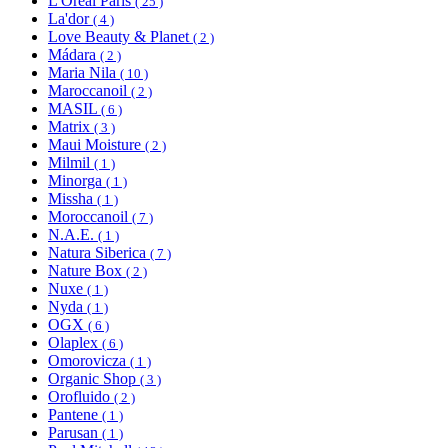
L'Oréal Paris
( 25 )
La'dor
( 4 )
Love Beauty & Planet
( 2 )
Mádara
( 2 )
Maria Nila
( 10 )
Maroccanoil
( 2 )
MASIL
( 6 )
Matrix
( 3 )
Maui Moisture
( 2 )
Milmil
( 1 )
Minorga
( 1 )
Missha
( 1 )
Moroccanoil
( 7 )
N.A.E.
( 1 )
Natura Siberica
( 7 )
Nature Box
( 2 )
Nuxe
( 1 )
Nyda
( 1 )
OGX
( 6 )
Olaplex
( 6 )
Omorovicza
( 1 )
Organic Shop
( 3 )
Orofluido
( 2 )
Pantene
( 1 )
Parusan
( 1 )