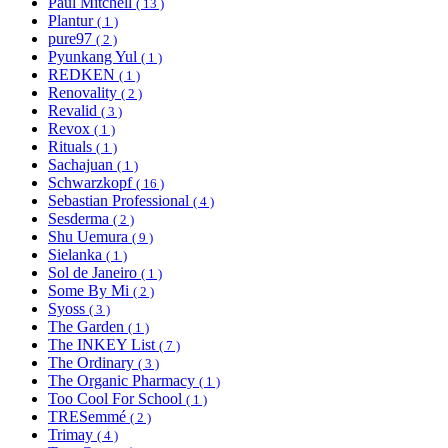
Paul Mitchell
( 13 )
Plantur
( 1 )
pure97
( 2 )
Pyunkang Yul
( 1 )
REDKEN
( 1 )
Renovality
( 2 )
Revalid
( 3 )
Revox
( 1 )
Rituals
( 1 )
Sachajuan
( 1 )
Schwarzkopf
( 16 )
Sebastian Professional
( 4 )
Sesderma
( 2 )
Shu Uemura
( 9 )
Sielanka
( 1 )
Sol de Janeiro
( 1 )
Some By Mi
( 2 )
Syoss
( 3 )
The Garden
( 1 )
The INKEY List
( 7 )
The Ordinary
( 3 )
The Organic Pharmacy
( 1 )
Too Cool For School
( 1 )
TRESemmé
( 2 )
Trimay
( 4 )