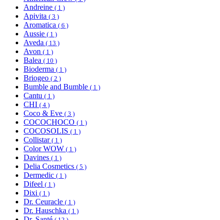
Andreine
( 1 )
Apivita
( 3 )
Aromatica
( 6 )
Aussie
( 1 )
Aveda
( 13 )
Avon
( 1 )
Balea
( 10 )
Bioderma
( 1 )
Briogeo
( 2 )
Bumble and Bumble
( 1 )
Cantu
( 1 )
CHI
( 4 )
Coco & Eve
( 3 )
COCOCHOCO
( 1 )
COCOSOLIS
( 1 )
Collistar
( 1 )
Color WOW
( 1 )
Davines
( 1 )
Delia Cosmetics
( 5 )
Dermedic
( 1 )
Difeel
( 1 )
Dixi
( 1 )
Dr. Ceuracle
( 1 )
Dr. Hauschka
( 1 )
Dr. Santé
( 12 )