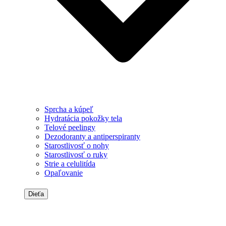
Sprcha a kúpeľ
Hydratácia pokožky tela
Telové peelingy
Dezodoranty a antiperspiranty
Starostlivosť o nohy
Starostlivosť o ruky
Strie a celulitída
Opaľovanie
Dieťa