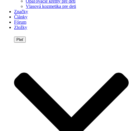
Opaľovacie krémy pre deti
Vlasová kozmetika pre deti
Značky
Články
Fórum
Zložky
Pleť