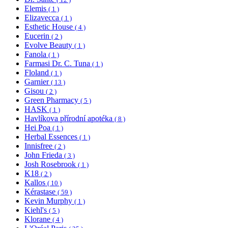
Elemis
( 1 )
Elizavecca
( 1 )
Esthetic House
( 4 )
Eucerin
( 2 )
Evolve Beauty
( 1 )
Fanola
( 1 )
Farmasi Dr. C. Tuna
( 1 )
Floland
( 1 )
Garnier
( 13 )
Gisou
( 2 )
Green Pharmacy
( 5 )
HASK
( 1 )
Havlíkova přírodní apotéka
( 8 )
Hei Poa
( 1 )
Herbal Essences
( 1 )
Innisfree
( 2 )
John Frieda
( 3 )
Josh Rosebrook
( 1 )
K18
( 2 )
Kallos
( 10 )
Kérastase
( 59 )
Kevin Murphy
( 1 )
Kiehl's
( 5 )
Klorane
( 4 )