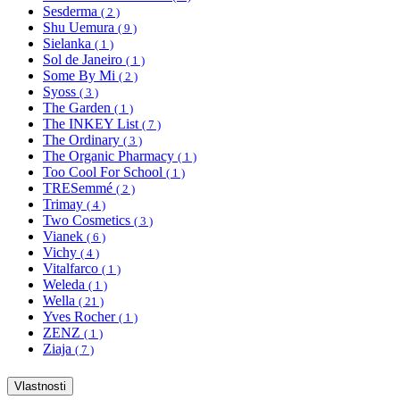
Sesderma
( 2 )
Shu Uemura
( 9 )
Sielanka
( 1 )
Sol de Janeiro
( 1 )
Some By Mi
( 2 )
Syoss
( 3 )
The Garden
( 1 )
The INKEY List
( 7 )
The Ordinary
( 3 )
The Organic Pharmacy
( 1 )
Too Cool For School
( 1 )
TRESemmé
( 2 )
Trimay
( 4 )
Two Cosmetics
( 3 )
Vianek
( 6 )
Vichy
( 4 )
Vitalfarco
( 1 )
Weleda
( 1 )
Wella
( 21 )
Yves Rocher
( 1 )
ZENZ
( 1 )
Ziaja
( 7 )
Vlastnosti