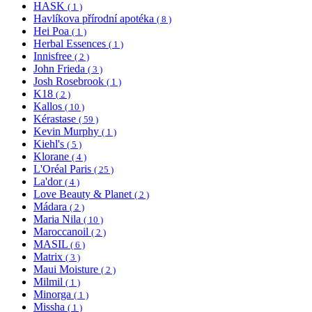
HASK
( 1 )
Havlíkova přírodní apotéka
( 8 )
Hei Poa
( 1 )
Herbal Essences
( 1 )
Innisfree
( 2 )
John Frieda
( 3 )
Josh Rosebrook
( 1 )
K18
( 2 )
Kallos
( 10 )
Kérastase
( 59 )
Kevin Murphy
( 1 )
Kiehl's
( 5 )
Klorane
( 4 )
L'Oréal Paris
( 25 )
La'dor
( 4 )
Love Beauty & Planet
( 2 )
Mádara
( 2 )
Maria Nila
( 10 )
Maroccanoil
( 2 )
MASIL
( 6 )
Matrix
( 3 )
Maui Moisture
( 2 )
Milmil
( 1 )
Minorga
( 1 )
Missha
( 1 )