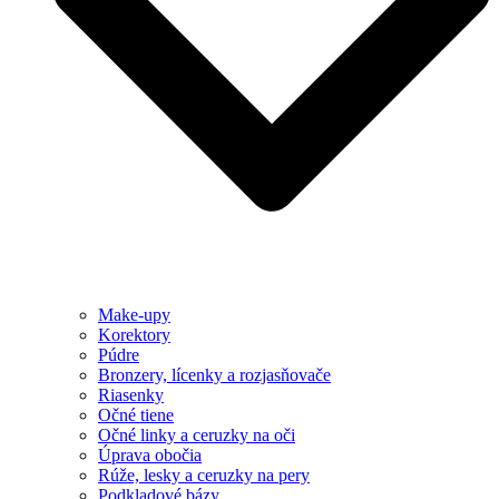
Make-upy
Korektory
Púdre
Bronzery, lícenky a rozjasňovače
Riasenky
Očné tiene
Očné linky a ceruzky na oči
Úprava obočia
Rúže, lesky a ceruzky na pery
Podkladové bázy