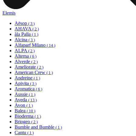
Elemis
Aēsop
( 3 )
AHAVA
( 2 )
àla Palla
( 1 )
Alcina
( 3 )
Alfaparf Milano
( 14 )
ALPA
( 2 )
Alterna
( 6 )
Alverde
( 2 )
Ameliorate
( 2 )
American Crew
( 1 )
Andreine
( 1 )
Apivita
( 3 )
Aromatica
( 6 )
Aussie
( 1 )
Aveda
( 13 )
Avon
( 1 )
Balea
( 10 )
Bioderma
( 1 )
Briogeo
( 2 )
Bumble and Bumble
( 1 )
Cantu
( 1 )