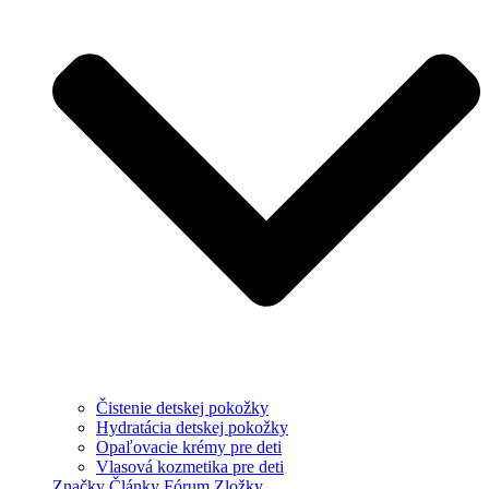
Čistenie detskej pokožky
Hydratácia detskej pokožky
Opaľovacie krémy pre deti
Vlasová kozmetika pre deti
Značky
Články
Fórum
Zložky