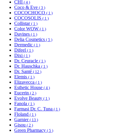
CHI
( 4 )
Coco & Eve
( 3 )
COCOCHOCO
( 1 )
COCOSOLIS
( 1 )
Collistar
( 1 )
Color WOW
( 1 )
Davines
( 1 )
Delia Cosmetics
( 5 )
Dermedic
( 1 )
Difeel
( 1 )
Dixi
( 1 )
Dr. Ceuracle
( 1 )
Dr. Hauschka
( 1 )
Dr. Santé
( 12 )
Elemis
( 1 )
Elizavecca
( 1 )
Esthetic House
( 4 )
Eucerin
( 2 )
Evolve Beauty
( 1 )
Fanola
( 1 )
Farmasi Dr. C. Tuna
( 1 )
Floland
( 1 )
Garnier
( 13 )
Gisou
( 2 )
Green Pharmacy
( 5 )