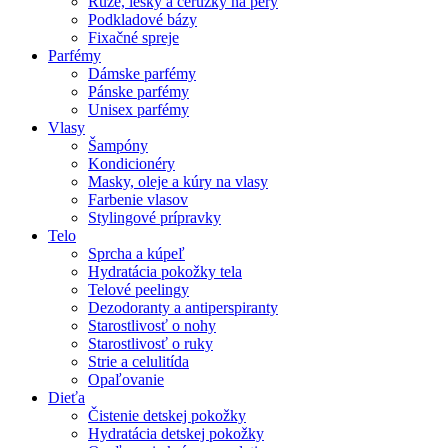
Rúže, lesky a ceruzky na pery
Podkladové bázy
Fixačné spreje
Parfémy
Dámske parfémy
Pánske parfémy
Unisex parfémy
Vlasy
Šampóny
Kondicionéry
Masky, oleje a kúry na vlasy
Farbenie vlasov
Stylingové prípravky
Telo
Sprcha a kúpeľ
Hydratácia pokožky tela
Telové peelingy
Dezodoranty a antiperspiranty
Starostlivosť o nohy
Starostlivosť o ruky
Strie a celulitída
Opaľovanie
Dieťa
Čistenie detskej pokožky
Hydratácia detskej pokožky