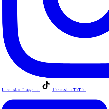
lakrem.sk na Instagrame
lakrem.sk na TikToku