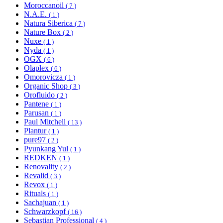
Moroccanoil
( 7 )
N.A.E.
( 1 )
Natura Siberica
( 7 )
Nature Box
( 2 )
Nuxe
( 1 )
Nyda
( 1 )
OGX
( 6 )
Olaplex
( 6 )
Omorovicza
( 1 )
Organic Shop
( 3 )
Orofluido
( 2 )
Pantene
( 1 )
Parusan
( 1 )
Paul Mitchell
( 13 )
Plantur
( 1 )
pure97
( 2 )
Pyunkang Yul
( 1 )
REDKEN
( 1 )
Renovality
( 2 )
Revalid
( 3 )
Revox
( 1 )
Rituals
( 1 )
Sachajuan
( 1 )
Schwarzkopf
( 16 )
Sebastian Professional
( 4 )