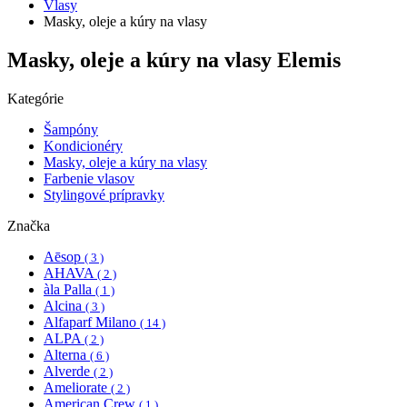
Vlasy
Masky, oleje a kúry na vlasy
Masky, oleje a kúry na vlasy Elemis
Kategórie
Šampóny
Kondicionéry
Masky, oleje a kúry na vlasy
Farbenie vlasov
Stylingové prípravky
Značka
Aēsop
( 3 )
AHAVA
( 2 )
àla Palla
( 1 )
Alcina
( 3 )
Alfaparf Milano
( 14 )
ALPA
( 2 )
Alterna
( 6 )
Alverde
( 2 )
Ameliorate
( 2 )
American Crew
( 1 )