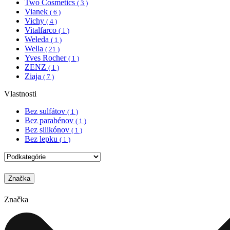
Two Cosmetics
( 3 )
Vianek
( 6 )
Vichy
( 4 )
Vitalfarco
( 1 )
Weleda
( 1 )
Wella
( 21 )
Yves Rocher
( 1 )
ZENZ
( 1 )
Ziaja
( 7 )
Vlastnosti
Bez sulfátov
( 1 )
Bez parabénov
( 1 )
Bez silikónov
( 1 )
Bez lepku
( 1 )
Značka
Značka